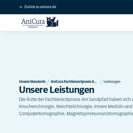
Zurück zu anicura.de
Unsere Standorte
AniCura Fachtierarztpraxis Am Sandpfad Wiesloch
Leistungen
Unsere Leistungen
Die Ärzte der Fachtierarztpraxis Am Sandpfad haben sich 
Knochenchirurgie, Weichteilchirurgie, Innere Medizin und 
Computertomographie, Magnetspinresonanztomographie) 