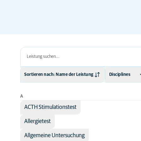
Sortieren nach: Name der Leistung
Disciplines
Name der Leistung
Anatomie
A
Fachbereich
Chirurgie
ACTH Stimulationstest
Diagnostische
Bildgebung
Allergietest
Orthopädie
Allgemeine Untersuchung