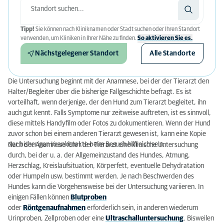
Tipp!
Sie können nach Kliniknamen oder Stadt suchen oder Ihren Standort
verwenden, um Kliniken in Ihrer Nähe zu finden.
So aktivieren Sie es.
Nächstgelegener Standort
Alle Standorte
Die Untersuchung beginnt mit der Anamnese, bei der der Tierarzt den
Halter/Begleiter über die bisherige Fallgeschichte befragt. Es ist
vorteilhaft, wenn derjenige, der den Hund zum Tierarzt begleitet, ihn
auch gut kennt. Falls Symptome nur zeitweise auftreten, ist es sinnvoll,
diese mittels Handyfilm oder Fotos zu dokumentieren. Wenn der Hund
zuvor schon bei einem anderen Tierarzt gewesen ist, kann eine Kopie
der bisherigen Krankenakte beim Besuch hilfreich sein.
Nach der Anamnese führt der Tierarzt eine klinische Untersuchung
durch, bei der u. a. der Allgemeinzustand des Hundes, Atmung,
Herzschlag, Kreislaufsituation, Körperfett, eventuelle Dehydratation
oder Humpeln usw. bestimmt werden. Je nach Beschwerden des
Hundes kann die Vorgehensweise bei der Untersuchung variieren. In
einigen Fällen können
Blutproben
oder
Röntgenaufnahmen
erforderlich sein, in anderen wiederum
Urinproben, Zellproben oder eine
Ultraschalluntersuchung
. Bisweilen