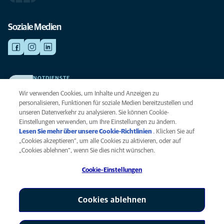
Soziale Medien
NOTDIENSTE
Finden Sie hier Ihre Kliniken und Praxen für den Notfall. Weil Ihr Tier die
Wir verwenden Cookies, um Inhalte und Anzeigen zu
beste Versorgung verdient.
personalisieren, Funktionen für soziale Medien bereitzustellen und
unseren Datenverkehr zu analysieren. Sie können Cookie-
Einstellungen verwenden, um Ihre Einstellungen zu ändern.
Datenschutz
Lesen Sie mehr über unsere Cookie-Richtlinien
(opens in a new
. Klicken Sie auf
Legal
„Cookies akzeptieren“, um alle Cookies zu aktivieren, oder auf
tab)
Hinweis zu Cookies
„Cookies ablehnen“, wenn Sie dies nicht wünschen.
Barrierefreiheit
Cookie-Einstellungen
Menschenrechte
Global Human Rights
AniCura ist eine Tochtergesellschaft von Mars, Inc © 2026
Cookies ablehnen