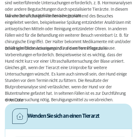
sind weiterführende Untersuchungen erforderlich, z. B. Hormonanalysen
oder andere Begutachtungen durch spezialisierte Tierärzte. In diesem
Fall werden oft zusätzliche Besuche geplant.
Manche Behandlungen können bereits während des Besuches
eingeleitet werden, beispielsweise Spülung entzündeter Analdrüsen mit
antiseptischen Mitteln oder Reinigung entzündeter Ohren. In anderen
Fällen wird für die Behandlung ein weiterer Besuch vereinbart (z. B. für
chirurgische Eingriffe). Der Halter bekommt Medikamente mit und/oder
erhält schriftliche Anweisungen für die weitere Pflege zu Hause.
Bei einigen Untersuchungen sind vor dem Termin spezielle
Vorbereitungen erforderlich. Beispielsweise ist es wichtig, dass der
Hund nicht kurz vor einer Ultraschalluntersuchung der Blase uriniert.
Gleiches gilt, wenn der Tierarzt eine Urinprobe für weitere
Untersuchungen wünscht. Es kann auch sinnvoll sein, den Hund einige
Stunden vor dem Termin nicht zu füttern. Die Resultate der
Blutprobenanalyse sind verlässlicher, wenn der Hund vor der
Blutentnahme gefastet hat. In seltenen Fällen ist es zur Durchführung
einer Untersuchung nötig, Beruhigungsmittel zu verabreichen.
© AniCura
Wenden Sie sich an einen Tierarzt