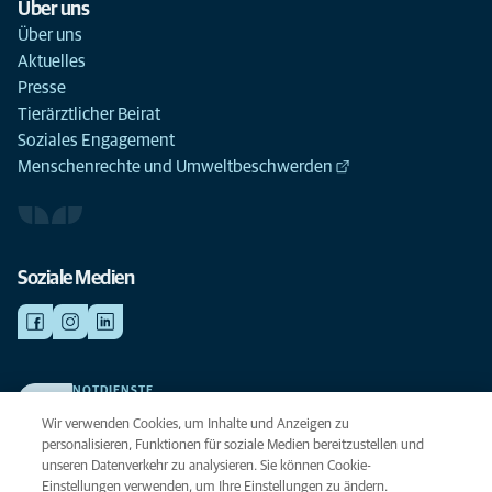
Über uns
Über uns
Aktuelles
Presse
Tierärztlicher Beirat
Soziales Engagement
Menschenrechte und Umweltbeschwerden
Soziale Medien
NOTDIENSTE
Finden Sie hier Ihre Kliniken und Praxen für den Notfall. Weil Ihr Tier die
Wir verwenden Cookies, um Inhalte und Anzeigen zu
beste Versorgung verdient.
personalisieren, Funktionen für soziale Medien bereitzustellen und
unseren Datenverkehr zu analysieren. Sie können Cookie-
Einstellungen verwenden, um Ihre Einstellungen zu ändern.