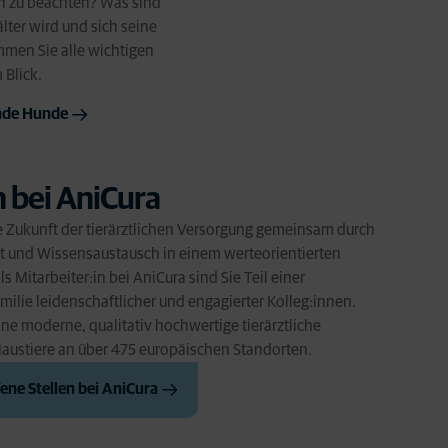
n zu beachten? Was sind
lter wird und sich seine
men Sie alle wichtigen
 Blick.
rnde Hunde
 bei AniCura
ie Zukunft der tierärztlichen Versorgung gemeinsam durch
 und Wissensaustausch in einem werteorientierten
 Mitarbeiter:in bei AniCura sind Sie Teil einer
ilie leidenschaftlicher und engagierter Kolleg:innen.
ine moderne, qualitativ hochwertige tierärztliche
Haustiere an über 475 europäischen Standorten.
fene Stellen bei AniCura