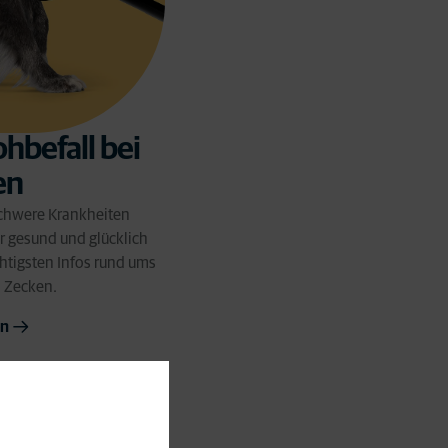
hbefall bei
en
chwere Krankheiten
r gesund und glücklich
chtigsten Infos rund ums
 Zecken.
en
Bedürfnisse