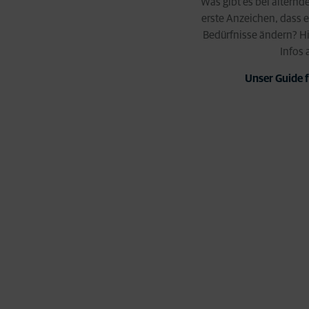
Was gibt es bei altern
erste Anzeichen, dass e
Bedürfnisse ändern? H
Infos 
Unser Guide f