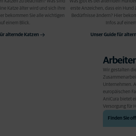
den Katzen zu beachten? Was sind
Was gibt es bei alternden Hunde
ine Katze älter wird und sich ihre
erste Anzeichen, dass ein Hund ä
ier bekommen Sie alle wichtigen
Bedürfnisse ändern? Hier bekom
auf einem Blick.
Infos auf einem
ür alternde Katzen
Unser Guide für alte
Arbeiten
Wir gestalten d
Zusammenarbeit
Unternehmen. Als
europäischen Fam
AniCura bietet e
Versorgung für 
Finden Sie of