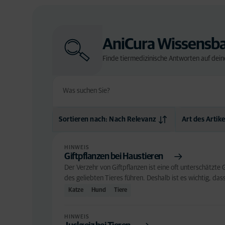
AniCura Wissensb
Finde tiermedizinische Antworten auf dei
Sortieren nach: Nach Relevanz
Art des Artike
Nach Relevanz
Hinweis
HINWEIS
Giftpflanzen bei Haustieren
Alphabetisch
Der Verzehr von Giftpflanzen ist eine oft unterschätz
des geliebten Tieres führen. Deshalb ist es wichtig, dass
Katze
Hund
Tiere
HINWEIS