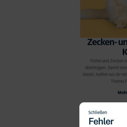
Zecken- un
K
Flöhe und Zecken 
übertragen. Damit dei
bleibt, helfen wir dir 
Thema F
Mehr
Schließen
Haustiere 
Fehler