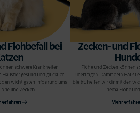
d Flohbefall bei
Zecken- und Flo
atzen
Hund
können schwere Krankheiten
Flöhe und Zecken können s
n Haustier gesund und glücklich
übertragen. Damit dein Haustie
mit den wichtigsten Infos rund ums
bleibt, helfen wir dir mit den wi
löhe und Zecken.
Thema Flöhe und
 erfahren
Mehr erfahr
im Alter: Gleicher Freund, andere 