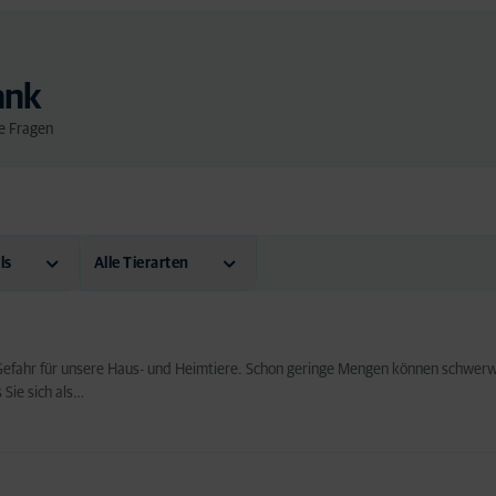
ank
ne Fragen
ls
Alle Tierarten
(474)
Hund
(298)
Katze
(190)
te Gefahr für unsere Haus- und Heimtiere. Schon geringe Mengen können schw
Seniorhund
(15)
 Sie sich als…
Seniorkatze
(18)
Tiere
(122)