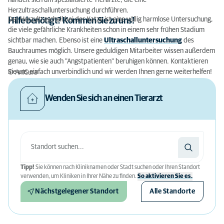
handelt sich um spezialisierte Tierärzte, die eine
Herzultraschalluntersuchung durchführen.
Der Herzultraschall bei der Katze ist eine völlig harmlose Untersuchung,
Hilfe benötigt? Kommen Sie zu uns!
die viele gefährliche Krankheiten schon in einem sehr frühen Stadium
sichtbar machen. Ebenso ist eine
Ultraschalluntersuchung
des
Bauchraumes möglich. Unsere geduldigen Mitarbeiter wissen außerdem
genau, wie sie auch "Angstpatienten" beruhigen können. Kontaktieren
Sie uns einfach unverbindlich und wir werden Ihnen gerne weiterhelfen!
© AniCura
Wenden Sie sich an einen Tierarzt
Tipp!
Sie können nach Kliniknamen oder Stadt suchen oder Ihren Standort
verwenden, um Kliniken in Ihrer Nähe zu finden.
So aktivieren Sie es.
Nächstgelegener Standort
Alle Standorte