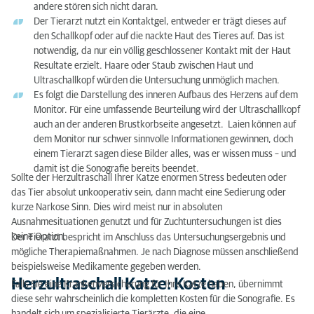
andere stören sich nicht daran.
Der Tierarzt nutzt ein Kontaktgel, entweder er trägt dieses auf
den Schallkopf oder auf die nackte Haut des Tieres auf. Das ist
notwendig, da nur ein völlig geschlossener Kontakt mit der Haut
Resultate erzielt. Haare oder Staub zwischen Haut und
Ultraschallkopf würden die Untersuchung unmöglich machen.
Es folgt die Darstellung des inneren Aufbaus des Herzens auf dem
Monitor. Für eine umfassende Beurteilung wird der Ultraschallkopf
auch an der anderen Brustkorbseite angesetzt. Laien können auf
dem Monitor nur schwer sinnvolle Informationen gewinnen, doch
einem Tierarzt sagen diese Bilder alles, was er wissen muss – und
damit ist die Sonografie bereits beendet.
Sollte der Herzultraschall Ihrer Katze enormen Stress bedeuten oder
das Tier absolut unkooperativ sein, dann macht eine Sedierung oder
kurze Narkose Sinn. Dies wird meist nur in absoluten
Ausnahmesituationen genutzt und für Zuchtuntersuchungen ist dies
keine Option.
Der Tierarzt bespricht im Anschluss das Untersuchungsergebnis und
mögliche Therapiemaßnahmen. Je nach Diagnose müssen anschließend
beispielsweise Medikamente gegeben werden.
Herzultraschall Katze: Kosten
Falls Sie eine Krankenversicherung für Ihre Katze haben, übernimmt
diese sehr wahrscheinlich die kompletten Kosten für die Sonografie. Es