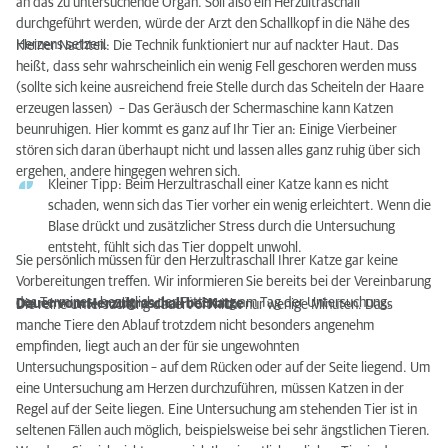
an das zu untersuchende Organ. Soll also ein Herzultraschall
durchgeführt werden, würde der Arzt den Schallkopf in die Nähe des
Herzens setzen.
Kleiner Nachteil: Die Technik funktioniert nur auf nackter Haut. Das
heißt, dass sehr wahrscheinlich ein wenig Fell geschoren werden muss
(sollte sich keine ausreichend freie Stelle durch das Scheiteln der Haare
erzeugen lassen) – Das Geräusch der Schermaschine kann Katzen
beunruhigen. Hier kommt es ganz auf Ihr Tier an: Einige Vierbeiner
stören sich daran überhaupt nicht und lassen alles ganz ruhig über sich
ergehen, andere hingegen wehren sich.
Kleiner Tipp: Beim Herzultraschall einer Katze kann es nicht
schaden, wenn sich das Tier vorher ein wenig erleichtert. Wenn die
Blase drückt und zusätzlicher Stress durch die Untersuchung
entsteht, fühlt sich das Tier doppelt unwohl.
Sie persönlich müssen für den Herzultraschall Ihrer Katze gar keine
Vorbereitungen treffen. Wir informieren Sie bereits bei der Vereinbarung
des Termines, bezüglich der Fütterung am Tag der Untersuchung.
Dauer vom Herzultraschall bei Katze
Die reine Untersuchung dauert oft nicht nur wenige Minuten. Dass
manche Tiere den Ablauf trotzdem nicht besonders angenehm
empfinden, liegt auch an der für sie ungewohnten
Untersuchungsposition – auf dem Rücken oder auf der Seite liegend. Um
eine Untersuchung am Herzen durchzuführen, müssen Katzen in der
Regel auf der Seite liegen. Eine Untersuchung am stehenden Tier ist in
seltenen Fällen auch möglich, beispielsweise bei sehr ängstlichen Tieren.