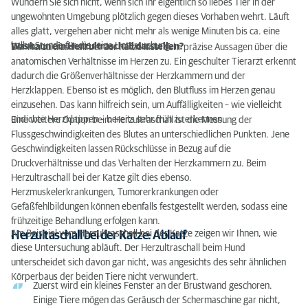
Wundern Sie sich nicht, wenn sich Ihr eigentlich so liebes Tier in der
ungewohnten Umgebung plötzlich gegen dieses Vorhaben wehrt. Läuft
alles glatt, vergehen aber nicht mehr als wenige Minuten bis ca. eine
halbe Stunde für die reine Untersuchung.
Was kann ein Herzultraschall darstellen?
Der Herzultraschall bei der Katze lässt sehr präzise Aussagen über die
anatomischen Verhältnisse im Herzen zu. Ein geschulter Tierarzt erkennt
dadurch die Größenverhältnisse der Herzkammern und der
Herzklappen. Ebenso ist es möglich, den Blutfluss im Herzen genau
einzusehen. Das kann hilfreich sein, um Auffälligkeiten – wie vielleicht
undichte Herzklappen – bereits sehr früh zu erkennen.
Eine weitere Option beim Herzultraschall ist die Messung der
Flussgeschwindigkeiten des Blutes an unterschiedlichen Punkten. Jene
Geschwindigkeiten lassen Rückschlüsse in Bezug auf die
Druckverhältnisse und das Verhalten der Herzkammern zu. Beim
Herzultraschall bei der Katze gilt dies ebenso.
Herzmuskelerkrankungen, Tumorerkrankungen oder
Gefäßfehlbildungen können ebenfalls festgestellt werden, sodass eine
frühzeitige Behandlung erfolgen kann.
Am Beispiel vom Herzultraschall bei der Katze zeigen wir Ihnen, wie
Herzultaschall bei der Katze: Ablauf
diese Untersuchung abläuft. Der Herzultraschall beim Hund
unterscheidet sich davon gar nicht, was angesichts des sehr ähnlichen
Körperbaus der beiden Tiere nicht verwundert.
Zuerst wird ein kleines Fenster an der Brustwand geschoren.
Einige Tiere mögen das Geräusch der Schermaschine gar nicht,