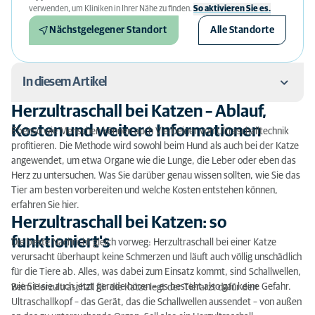
verwenden, um Kliniken in Ihrer Nähe zu finden.
So aktivieren Sie es.
Nächstgelegener Standort
Alle Standorte
In diesem Artikel
Herzultraschall bei Katzen – Ablauf,
Herzultraschall bei Katzen – Ablauf, Kosten und
Kosten und weitere Informationen
Ebenso wie Menschen können auch Vierbeiner von Ultraschalltechnik
weitere Informationen
profitieren. Die Methode wird sowohl beim Hund als auch bei der Katze
angewendet, um etwa Organe wie die Lunge, die Leber oder eben das
Herzultraschall bei Katzen: so funktioniert's
Herz zu untersuchen. Was Sie darüber genau wissen sollten, wie Sie das
Tier am besten vorbereiten und welche Kosten entstehen können,
Herzultraschall Katze: Kosten
erfahren Sie hier.
Herzultraschall bei Katzen: so
funktioniert's
Die beste Nachricht gleich vorweg: Herzultraschall bei einer Katze
verursacht überhaupt keine Schmerzen und läuft auch völlig unschädlich
für die Tiere ab. Alles, was dabei zum Einsatz kommt, sind Schallwellen,
wie Sie sie auch jetzt gerade hören – es besteht also gar keine Gefahr.
Beim Herzultraschall für die Katze legt der Tierarzt dafür den
Ultraschallkopf – das Gerät, das die Schallwellen aussendet – von außen