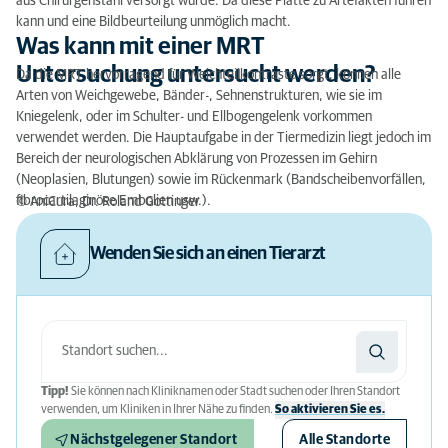
aus Chirurgenstahl versorgt wurde. Da diese Platte zu Artefakten führen
kann und eine Bildbeurteilung unmöglich macht.
Was kann mit einer MRT
Untersuchung untersucht werden?
Da die MRT hervorragend für Weichteilkontraste sorgt, können alle
Arten von Weichgewebe, Bänder-, Sehnenstrukturen, wie sie im
Kniegelenk, oder im Schulter- und Ellbogengelenk vorkommen
verwendet werden. Die Hauptaufgabe in der Tiermedizin liegt jedoch im
Bereich der neurologischen Abklärung von Prozessen im Gehirn
(Neoplasien, Blutungen) sowie im Rückenmark (Bandscheibenvorfällen,
fibrocartilaginöse Embolien usw.).
© AniCura, Dr. Roland Gottinger
Wenden Sie sich an einen Tierarzt
Tipp!
Sie können nach Kliniknamen oder Stadt suchen oder Ihren Standort
verwenden, um Kliniken in Ihrer Nähe zu finden.
So aktivieren Sie es.
Nächstgelegener Standort
Alle Standorte