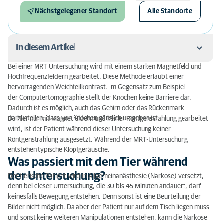
Nächstgelegener Standort
Alle Standorte
In diesem Artikel
Bei einer MRT Untersuchung wird mit einem starken Magnetfeld und
Was passiert mit dem Tier während der
Hochfrequenzfeldern gearbeitet. Diese Methode erlaubt einen
Untersuchung?
hervorragenden Weichteilkontrast. Im Gegensatz zum Beispiel
der Computertomographie stellt der Knochen keine Barriere dar.
Vorbereitung für eine MRT Untersuchung
Dadurch ist es möglich, auch das Gehirn oder das Rückenmark
darzustellen, dass von Knochen gänzlich umgeben ist.
Da hier nur mit Magnetfeldern und keiner Röntgenstrahlung gearbeitet
Was kann mit einer MRT Untersuchung untersucht
wird, ist der Patient während dieser Untersuchung keiner
werden?
Röntgenstrahlung ausgesetzt. Während der MRT-Untersuchung
entstehen typische Klopfgeräusche.
Was passiert mit dem Tier während
der Untersuchung?
Der tierische Patient wird in Allgemeinanästhesie (Narkose) versetzt,
denn bei dieser Untersuchung, die 30 bis 45 Minuten andauert, darf
keinesfalls Bewegung entstehen. Denn sonst ist eine Beurteilung der
Bilder nicht möglich. Da aber der Patient nur auf dem Tisch liegen muss
und sonst keine weiteren Manipulationen entstehen, kann die Narkose