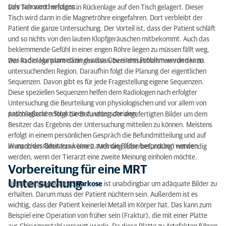
sehr schonend erfolgen.
Das Tier wird meistens in Rückenlage auf den Tisch gelagert. Dieser
Tisch wird dann in die Magnetröhre eingefahren. Dort verbleibt der
Patient die ganze Untersuchung. Der Vorteil ist, dass der Patient schläft
und so nichts von den lauten Klopfgeräuschen mitbekommt. Auch das
beklemmende Gefühl in einer engen Röhre liegen zu müssen fällt weg,
was in der Humanmedizin durchaus zu einem Problem werden kann.
Der Radiologe plant dann gewisse Übersichtsaufnahmen von der zu
untersuchenden Region. Daraufhin folgt die Planung der eigentlichen
Sequenzen. Davon gibt es für jede Fragestellung eigene Sequenzen.
Diese speziellen Sequenzen helfen dem Radiologen nach erfolgter
Untersuchung die Beurteilung von physiologischen und vor allem von
pathologischen Strukturen zu unterscheiden.
Anschließend erfolgt die Befundung der angefertigten Bilder um dem
Besitzer das Ergebnis der Untersuchung mitteilen zu können. Meistens
erfolgt in einem persönlichen Gespräch die Befundmitteilung und auf
Wunsch des Besitzers können auch die Bilder besprochen werden.
In manchen Fällen kann eine 2. Meinung (Überbefundung) notwendig
werden, wenn der Tierarzt eine zweite Meinung einholen möchte.
Vorbereitung für eine MRT
Untersuchung
Die eingangs erwähnte
Narkose
ist unabdingbar um adäquate Bilder zu
erhalten. Darum muss der Patient nüchtern sein. Außerdem ist es
wichtig, dass der Patient keinerlei Metall im Körper hat. Das kann zum
Beispiel eine Operation von früher sein (Fraktur), die mit einer Platte