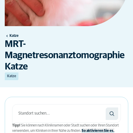
Katze
MRT-
Magnetresonanztomographie
Katze
Katze
Tipp!
Sie können nach Kliniknamen oder Stadt suchen oder Ihren Standort
verwenden, um Kliniken in Ihrer Nähe zu finden.
So aktivieren Sie es.