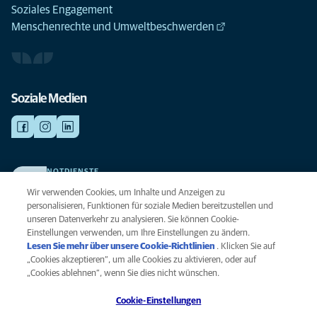
Soziales Engagement
Menschenrechte und Umweltbeschwerden
Soziale Medien
NOTDIENSTE
Finden Sie hier Ihre Kliniken und Praxen für den Notfall. Weil Ihr Tier die
Wir verwenden Cookies, um Inhalte und Anzeigen zu
beste Versorgung verdient.
personalisieren, Funktionen für soziale Medien bereitzustellen und
unseren Datenverkehr zu analysieren. Sie können Cookie-
Einstellungen verwenden, um Ihre Einstellungen zu ändern.
Datenschutz
Lesen Sie mehr über unsere Cookie-Richtlinien
(opens in a new
. Klicken Sie auf
Legal
„Cookies akzeptieren“, um alle Cookies zu aktivieren, oder auf
tab)
Hinweis zu Cookies
„Cookies ablehnen“, wenn Sie dies nicht wünschen.
Barrierefreiheit
Cookie-Einstellungen
Menschenrechte