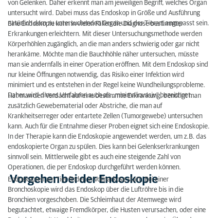
von Gelenken. Daher erkennt man am jeweiligen Begriff, welches Organ
untersucht wird. Dabei muss das Endoskop in Größe und Ausführung
natürlich dem zu untersuchenden Organ und der Tierart angepasst sein.
Eine Endoskopie kann in vielen Fällen die Diagnose bestimmter
Erkrankungen erleichtern. Mit dieser Untersuchungsmethode werden
Körperhöhlen zugänglich, an die man anders schwierig oder gar nicht
herankäme. Möchte man die Bauchhöhle näher untersuchen, müsste
man sie andernfalls in einer Operation eröffnen. Mit dem Endoskop sind
nur kleine Öffnungen notwendig, das Risiko einer Infektion wird
minimiert und es entstehen in der Regel keine Wundheilungsprobleme.
Daher wird dieses Verfahren auch als „minimalinvasiv“ bezeichnet.
Hat man den Verdacht auf eine bestimmte Erkrankung, benötigt man
zusätzlich Gewebematerial oder Abstriche, die man auf
Krankheitserreger oder entartete Zellen (Tumorgewebe) untersuchen
kann. Auch für die Entnahme dieser Proben eignet sich eine Endoskopie.
In der Therapie kann die Endoskopie angewendet werden, um z.B. das
endoskopierte Organ zu spülen. Dies kann bei Gelenkserkrankungen
sinnvoll sein. Mittlerweile gibt es auch eine steigende Zahl von
Operationen, die per Endoskop durchgeführt werden können.
Vorgehen bei der Endoskopie
Endoskopien am Tier finden in Vollnarkose statt. Bei einer
Bronchoskopie wird das Endoskop über die Luftröhre bis in die
Bronchien vorgeschoben. Die Schleimhaut der Atemwege wird
begutachtet, etwaige Fremdkörper, die Husten verursachen, oder eine