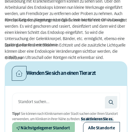
Besiedelung mit Krankheitserregern können zu sehen sein. Über den
Arbeitskanal des Endoskops können nun kleine Werkzeuge eingeführt
werden, um Fremdkörper zu entfernen oder Proben zu nehmen. Auch
eine Spülung der Atemwege ist möglich, man bezeichnet sie als Lavage.
Für eine Gelenksspiegelung muss das Gelenk wie für eine OP vorbereitet
werden: Es wird geschoren und rasiert, desinfiziert und dann wird über
einen kleinen Schnitt das Endoskop eingeführt. So wird die
Untersuchung der Gelenkknorpel, Bänder, etc. ermöglicht, ebenso eine
Spülung oder Probenentnahme.
Durch die Kamera mit Bildern in Echtzeit und die zusätzliche Lichtquelle
können über eine Endoskopie Veränderungen sichtbar werden, die
mithilfe von Ultraschall oder Röntgen nicht erkennbar sind.
© AniCura
Wenden Sie sich an einen Tierarzt
Tipp!
Sie können nach Kliniknamen oder Stadt suchen oder Ihren Standort
verwenden, um Kliniken in Ihrer Nähe zu finden.
So aktivieren Sie es.
Nächstgelegener Standort
Alle Standorte