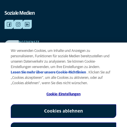
Soziale Medien
NOTDIENSTE
Finden Sie hier Ihre Kliniken und Praxen für den Notfall. Weil Ihr Tier die
Wir verwenden Cookies, um Inhalte und Anzeigen zu
beste Versorgung verdient.
personalisieren, Funktionen für soziale Medien bereitzustellen und
unseren Datenverkehr zu analysieren. Sie können Cookie-
Einstellungen verwenden, um Ihre Einstellungen zu ändern.
Datenschutz
Lesen Sie mehr über unsere Cookie-Richtlinien
(opens in a new
. Klicken Sie auf
Legal
„Cookies akzeptieren“, um alle Cookies zu aktivieren, oder auf
tab)
Hinweis zu Cookies
„Cookies ablehnen“, wenn Sie dies nicht wünschen.
Barrierefreiheit
Cookie-Einstellungen
Menschenrechte
Global Human Rights
AniCura ist eine Tochtergesellschaft von Mars, Inc © 2026
Cookies ablehnen