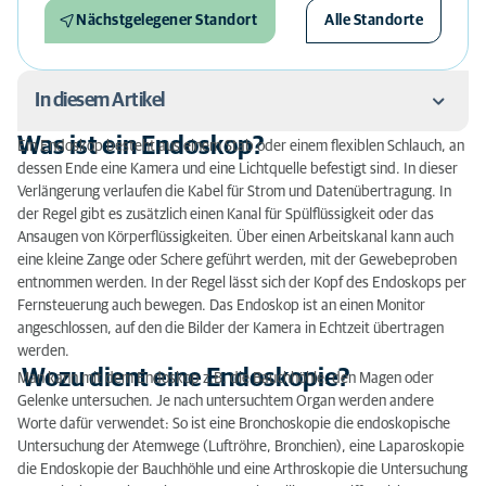
Nächstgelegener Standort
Alle Standorte
In diesem Artikel
Was ist ein Endoskop?
Ein Endoskop besteht aus einem Stab oder einem flexiblen Schlauch, an
Was ist ein Endoskop?
dessen Ende eine Kamera und eine Lichtquelle befestigt sind. In dieser
Verlängerung verlaufen die Kabel für Strom und Datenübertragung. In
Wozu dient eine Endoskopie?
der Regel gibt es zusätzlich einen Kanal für Spülflüssigkeit oder das
Ansaugen von Körperflüssigkeiten. Über einen Arbeitskanal kann auch
Vorgehen bei der Endoskopie
eine kleine Zange oder Schere geführt werden, mit der Gewebeproben
entnommen werden. In der Regel lässt sich der Kopf des Endoskops per
Fernsteuerung auch bewegen. Das Endoskop ist an einen Monitor
angeschlossen, auf den die Bilder der Kamera in Echtzeit übertragen
werden.
Wozu dient eine Endoskopie?
Man kann mit dem Endoskop z.B. die Bauchhöhle, den Magen oder
Gelenke untersuchen. Je nach untersuchtem Organ werden andere
Worte dafür verwendet: So ist eine Bronchoskopie die endoskopische
Untersuchung der Atemwege (Luftröhre, Bronchien), eine Laparoskopie
die Endoskopie der Bauchhöhle und eine Arthroskopie die Untersuchung