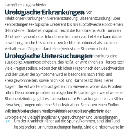
Harnröhre ausgeschieden.
Urologische Erkrankungen
Urologische Erkrankungen können vielfältig sein: Von
Infektionserkrankungen (Nierenentzündung, Blasenentzündung) über
Fehlbildungen (ektopische Ureteren) bis hin zu Stoffwechselproblemen
(Harnsteine, Diabetes insipidus) reicht die Bandbreite. Auch Tumoren
(Urothelkarzinom) oder Inkontinenz kommen vor. Letztere kann dabei
sowohl organische Ursachen haben (echte Inkontinenz) als auch eine
Verhaltensauffälligkeit darstellen (Verlust der Stubenreinheit).
Urologische Untersuchungen
Der Tierarzt wird bei Verdacht auf eine urologische Erkrankung eine
ausgiebige Anamnese erheben, das heißt, er wird Ihnen als Tierbesitzer
viele Fragen stellen. Neben den üblichen Fragen nach den Beschwerden
und der Dauer der Symptome wird er besonders nach Trink- und
Fressgewohnheiten, sowie nach Kot- und Harnabsatz Ihres Tieres
fragen. Die Antworten darauf geben ihm Hinweise, woher das Problem
rührt. Denn neben primären urologischen Erkrankungen, wie etwa einer
Blasenentzündung, gibt es auch sekundäre Erkrankungen, hierzu zählen
etwa Vergiftungen oder eine Schocksituation. Sie haben einen Einfluss
auf den Harnapparat, ohne ursächlich von dort auszugehen.
Wie auch bei anderen medizinischen Fachgebieten gibt es in der
Urologie eine Vielzahl möglicher Untersuchungen und Behandlungen:
Um der Krankheit näher auf die Spur zu kommen, sind Blut- und
insbesondere Urinuntersuchungen häufig. Sind die Nierenwerte im