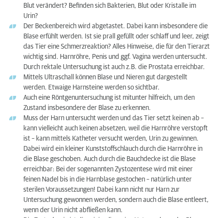
Blut verändert? Befinden sich Bakterien, Blut oder Kristalle im
Urin?
Der Beckenbereich wird abgetastet. Dabei kann insbesondere die
Blase erfühlt werden. Ist sie prall gefüllt oder schlaff und leer, zeigt
das Tier eine Schmerzreaktion? Alles Hinweise, die für den Tierarzt
wichtig sind. Harnröhre, Penis und ggf. Vagina werden untersucht.
Durch rektale Untersuchung ist auch z.B. die Prostata erreichbar.
Mittels Ultraschall können Blase und Nieren gut dargestellt
werden. Etwaige Harnsteine werden so sichtbar.
Auch eine Röntgenuntersuchung ist mitunter hilfreich, um den
Zustand insbesondere der Blase zu erkennen.
Muss der Harn untersucht werden und das Tier setzt keinen ab –
kann vielleicht auch keinen absetzen, weil die Harnröhre verstopft
ist – kann mittels Katheter versucht werden, Urin zu gewinnen.
Dabei wird ein kleiner Kunststoffschlauch durch die Harnröhre in
die Blase geschoben. Auch durch die Bauchdecke ist die Blase
erreichbar: Bei der sogenannten Zystozentese wird mit einer
feinen Nadel bis in die Harnblase gestochen – natürlich unter
sterilen Voraussetzungen! Dabei kann nicht nur Harn zur
Untersuchung gewonnen werden, sondern auch die Blase entleert,
wenn der Urin nicht abfließen kann.