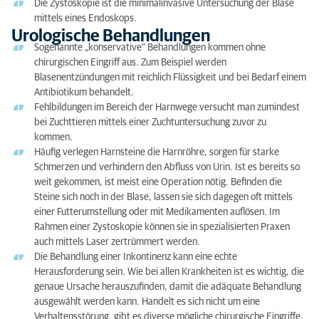
Die Zystoskopie ist die minimalinvasive Untersuchung der Blase
mittels eines Endoskops.
Urologische Behandlungen
Sogenannte „konservative“ Behandlungen kommen ohne
chirurgischen Eingriff aus. Zum Beispiel werden
Blasenentzündungen mit reichlich Flüssigkeit und bei Bedarf einem
Antibiotikum behandelt.
Fehlbildungen im Bereich der Harnwege versucht man zumindest
bei Zuchttieren mittels einer Zuchtuntersuchung zuvor zu
kommen.
Häufig verlegen Harnsteine die Harnröhre, sorgen für starke
Schmerzen und verhindern den Abfluss von Urin. Ist es bereits so
weit gekommen, ist meist eine Operation nötig. Befinden die
Steine sich noch in der Blase, lassen sie sich dagegen oft mittels
einer Futterumstellung oder mit Medikamenten auflösen. Im
Rahmen einer Zystoskopie können sie in spezialisierten Praxen
auch mittels Laser zertrümmert werden.
Die Behandlung einer Inkontinenz kann eine echte
Herausforderung sein. Wie bei allen Krankheiten ist es wichtig, die
genaue Ursache herauszufinden, damit die adäquate Behandlung
ausgewählt werden kann. Handelt es sich nicht um eine
Verhaltensstörung, gibt es diverse mögliche chirurgische Eingriffe,