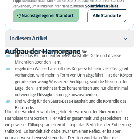
Tipp!
Sie können nach Kliniknamen oder Stadt suchen oder Ihren Standort
verwenden, um Kliniken in Ihrer Nähe zu finden.
So aktivieren Sie es.
Nächstgelegener Standort
Alle Standorte
In diesem Artikel
Aufbau der Harnorgane
Die harnbildenden Organe sind die Nieren. Sie
filtern das Blut und entfernen Abfallstoffe, Gifte und diverse
Aufbau der Harnorgane
Mineralien über den Harn.
Urologische Erkrankungen
regeln den Wasserhaushalt des Körpers: Ist sehr viel Flüssigkeit
vorhanden, wird mehr in Form von Urin abgeführt. Hat der Körper
Urologische Untersuchungen
gerade eher wenig Wasser zur Verfügung, sind die Nieren in der
Lage, den Harn sehr stark zu konzentrieren und nur die minimal
Urologische Behandlungen
notwendige Flüssigkeitsmenge auszuscheiden.
sind wichtig für den Säure-Base-Haushalt und die Kontrolle des
Blutdrucks.
Über die Harnleiter wird der gebildete Harn von den Nieren in die
Harnblase transportiert. Hier wird er gesammelt und gespeichert. Ist
ein gewisser Füllungsgrad erreicht, steigt das Bedürfnis der Entleerung
(Miktion). Es handelt sich dabei zwar um einen Reflex, er ist aber
normalerweise bewusst steuerbar. Der Urin wird dann über die