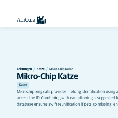
Leistungen
Katze
Mikro-Chip Katze
Mikro-Chip Katze
Katze
Microchipping cats provides lifelong identification using a 
access the ID. Combining with ear tattooing is suggested 
database ensures swift reunification if pets go missing, e