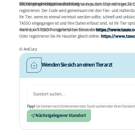
Chip dann schwieriger zu finden ist.
Bei Freigängerkatzen kann es Sinn machen, den Chip mit einer Tät
Mit der reinen Chip-Kennzeichnung ist es jedoch noch nicht getan. 
registrieren. Der Code wird gemeinsam mit den Tier‐ und Halterda
Ihr Tier, wenn es einmal vermisst werden sollte, schnell und unbü
TASSO eingegangen ist und Ihre Daten erfasst sind, ist Ihr Tier o
meldet sich TASSO umgehend bei Ihnen, damit Sie Ihren tierischen 
Mehr zum TASSO Prinzip erfahren Sie unter:
https://www.tasso.n
Oder registrieren Sie Ihr Haustier gleich online:
https://www.tasso
© AniCura
Wenden Sie sich an einen Tierarzt
Tipp!
Sie können nach Kliniknamen oder Stadt suchen oder Ihren Standort
Nächstgelegener Standort