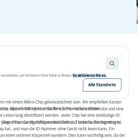
 verwenden, um Kliniken in Ihrer Nähe zu finden.
So aktivieren Sie es.
Alle Standorte
re mit einem Mikro-Chip gekennzeichnet sein. Wir empfehlen Katzen
eren, dies erleichtert es entlaufene Tiere wiederzufinden.
tze injiziert. Die Injektion ist für das Tier nahezu schmerzlos und eine
Leben lang identifiziert werden. Jeder Chip hat eine eindeutige ID-
 Über dieses Gerät verfügen meist Polizei, Tierärzte, Tierheime usw.
r jungen Tier durchgeführt werden kann und keine Sedierung nötig ist.
Chip hat, und man die ID-Nummer ohne Gerät nicht lesen kann. Ein
an einen anderen Körperteil wandern. Dies kann nachteilig sein, da der