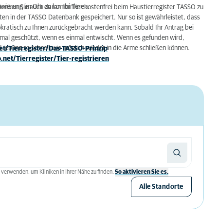
owierung im Ohr zu kombinieren.
Denken Sie auch daran Ihr Tier kostenfrei beim Haustierregister TASSO zu
ten in der TASSO Datenbank gespeichert. Nur so ist gewährleistet, dass
rokratisch zu Ihnen zurückgebracht werden kann. Sobald Ihr Antrag bei
ptimal geschützt, wenn es einmal entwischt. Wenn es gefunden wird,
Liebling so schnell wie möglich wieder in die Arme schließen können.
et/Tierregister/Das-TASSO-Prinzip
.net/Tierregister/Tier-registrieren
 verwenden, um Kliniken in Ihrer Nähe zu finden.
So aktivieren Sie es.
Alle Standorte