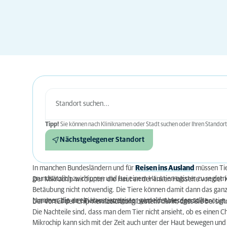
Tipp!
Sie können nach Kliniknamen oder Stadt suchen oder Ihren Standort
Nächstgelegener Standort
In manchen Bundesländern und für
Reisen ins Ausland
müssen Tie
grundsätzlich zu chippen und bei einem Haustierregister zu registri
Der Mikrochip wird unter die Haut an der linken Halsseite von der Ka
Betäubung nicht notwendig. Die Tiere können damit dann das ganze 
Nummer, die an ein Haustierregister gemeldet werden sollte.
Um den Chip des Tieres auszulesen, wird ein Ablesegerät benötigt.
Der Vorteil der Chip-Kennzeichnung besteht darin, dass sie bei seh
Die Nachteile sind, dass man dem Tier nicht ansieht, ob es einen 
Mikrochip kann sich mit der Zeit auch unter der Haut bewegen und 