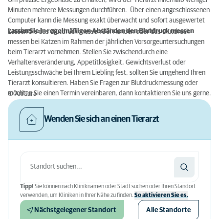
Um präzise Ergebnisse zu erhalten, wird der Tierarzt innerhalb weniger
Minuten mehrere Messungen durchführen. Über einen angeschlossenen
Computer kann die Messung exakt überwacht und sofort ausgewertet
werden.
Lassen Sie in regelmäßigen Abständen den Blutdruck messen
Lassen Sie das Blutdruck messen bei Hunden oder das Blutdruck
messen bei Katzen im Rahmen der jährlichen Vorsorgeuntersuchungen
beim Tierarzt vornehmen. Stellen Sie zwischendurch eine
Verhaltensveränderung, Appetitlosigkeit, Gewichtsverlust oder
Leistungsschwäche bei Ihrem Liebling fest, sollten Sie umgehend Ihren
Tierarzt konsultieren. Haben Sie Fragen zur Blutdruckmessung oder
möchten Sie einen Termin vereinbaren, dann kontaktieren Sie uns gerne.
© AniCura
Wenden Sie sich an einen Tierarzt
Tipp!
Sie können nach Kliniknamen oder Stadt suchen oder Ihren Standort
verwenden, um Kliniken in Ihrer Nähe zu finden.
So aktivieren Sie es.
Nächstgelegener Standort
Alle Standorte