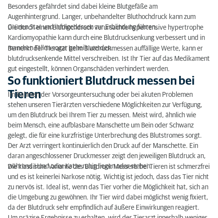
Besonders gefährdet sind dabei kleine Blutgefäße am
Augenhintergrund. Langer, unbehandelter Bluthochdruck kann zum
Grünen Star und infolgedessen zur Erblindung führen.
Die durch einen Bluthochdruck verursachte hypertensive hypertrophe
Kardiomyopathie kann durch eine Blutdrucksenkung verbessert und in
manchen Fällen sogar geheilt werden.
Bemerkt der Tierarzt beim Blutdruckmessen auffällige Werte, kann er
blutdrucksenkende Mittel verschreiben. Ist Ihr Tier auf das Medikament
gut eingestellt, können Organschäden verhindert werden.
So funktioniert Blutdruck messen bei
Tieren
Im Rahmen der Vorsorgeuntersuchung oder bei akuten Problemen
stehen unseren Tierärzten verschiedene Möglichkeiten zur Verfügung,
um den Blutdruck bei Ihrem Tier zu messen. Meist wird, ähnlich wie
beim Mensch, eine aufblasbare Manschette um Bein oder Schwanz
gelegt, die für eine kurzfristige Unterbrechung des Blutstromes sorgt.
Der Arzt verringert kontinuierlich den Druck auf der Manschette. Ein
daran angeschlossener Druckmesser zeigt den jeweiligen Blutdruck an,
während Hund oder Katze ruhig liegen oder stehen.
Die klassische Variante des Blutdruck Messens bei Tieren ist schmerzfrei
und es ist keinerlei Narkose nötig. Wichtig ist jedoch, dass das Tier nicht
zu nervös ist. Ideal ist, wenn das Tier vorher die Möglichkeit hat, sich an
die Umgebung zu gewöhnen. Ihr Tier wird dabei möglichst wenig fixiert,
da der Blutdruck sehr empfindlich auf äußere Einwirkungen reagiert.