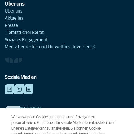
Über uns
Über uns
Aktuelles
Presse
Tierärztlicher Beirat
Soziales Engagement
Menschenrechte und Umweltbeschwerden
Soziale Medien
NOTDIENSTE
Finden Sie hier Ihre Kliniken und Praxen für den Notfall. Weil Ihr Tier die
Wir verwenden Cookies, um Inhalte und Anzeigen zu
beste Versorgung verdient.
personalisieren, Funktionen für soziale Medien bereitzustellen und
unseren Datenverkehr zu analysieren. Sie können Cookie-