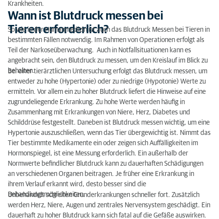
Krankheiten.
Wann ist Blutdruck messen bei
Tieren erforderlich?
So wie in der Humanmedizin ist auch das Blutdruck Messen bei Tieren in
bestimmten Fällen notwendig. Im Rahmen von Operationen erfolgt als
Teil der Narkoseüberwachung. Auch in Notfallsituationen kann es
angebracht sein, den Blutdruck zu messen, um den Kreislauf im Blick zu
behalten.
Bei einer tierärztlichen Untersuchung erfolgt das Blutdruck messen, um
entweder zu hohe (Hypertonie) oder zu niedrige (Hypotonie) Werte zu
ermitteln. Vor allem ein zu hoher Blutdruck liefert die Hinweise auf eine
zugrundeliegende Erkrankung. Zu hohe Werte werden häufig in
Zusammenhang mit Erkrankungen von Niere, Herz, Diabetes und
Schilddrüse festgestellt. Daneben ist Blutdruck messen wichtig, um eine
Hypertonie auszuschließen, wenn das Tier übergewichtig ist. Nimmt das
Tier bestimmte Medikamente ein oder zeigen sich Auffälligkeiten im
Hormonspiegel, ist eine Messung erforderlich. Ein außerhalb der
Normwerte befindlicher Blutdruck kann zu dauerhaften Schädigungen
an verschiedenen Organen beitragen. Je früher eine Erkrankung in
ihrem Verlauf erkannt wird, desto besser sind die
Behandlungsmöglichkeiten.
Unbehandelt schreiten Grunderkrankungen schneller fort. Zusätzlich
werden Herz, Niere, Augen und zentrales Nervensystem geschädigt. Ein
dauerhaft zu hoher Blutdruck kann sich fatal auf die Gefäße auswirken.