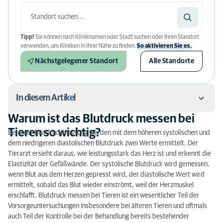
Tipp!
Sie können nach Kliniknamen oder Stadt suchen oder Ihren Standort
verwenden, um Kliniken in Ihrer Nähe zu finden.
So aktivieren Sie es.
Nächstgelegener Standort
Alle Standorte
In diesem Artikel
Warum ist das Blutdruck messen bei
Warum ist das Blutdruck messen bei Tieren so
Tieren so wichtig?
Bei einer Blutdruckmessung werden mit dem höheren systolischen und
wichtig?
dem niedrigeren diastolischen Blutdruck zwei Werte ermittelt. Der
Tierarzt ersieht daraus, wie leistungsstark das Herz ist und erkennt die
Wann ist Blutdruck messen bei Tieren erforderlich?
Elastizität der Gefäßwände. Der systolische Blutdruck wird gemessen,
wenn Blut aus dem Herzen gepresst wird, der diastolische Wert wird
So funktioniert Blutdruck messen bei Tieren
ermittelt, sobald das Blut wieder einströmt, weil der Herzmuskel
erschlafft. Blutdruck messen bei Tieren ist ein wesentlicher Teil der
Vorsorgeuntersuchungen insbesondere bei älteren Tieren und oftmals
auch Teil der Kontrolle bei der Behandlung bereits bestehender