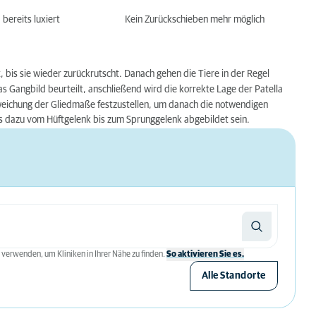
bereits luxiert
Kein Zurückschieben mehr möglich
, bis sie wieder zurückrutscht. Danach gehen die Tiere in der Regel
 das Gangbild beurteilt, anschließend wird die korrekte Lage der Patella
eichung der Gliedmaße festzustellen, um danach die notwendigen
 dazu vom Hüftgelenk bis zum Sprunggelenk abgebildet sein.
 verwenden, um Kliniken in Ihrer Nähe zu finden.
So aktivieren Sie es.
Alle Standorte