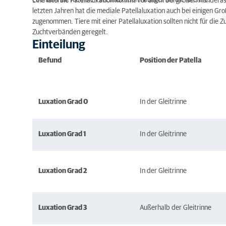
ebenfalls die mediale Patellaluxation häufiger als die laterale.
Eine laterale Patellaluxation kommt vor allem bei großen Hunderas
letzten Jahren hat die mediale Patellaluxation auch bei einigen 
Klinische Untersuchung
zugenommen. Tiere mit einer Patellaluxation sollten nicht für die
Zuchtverbänden geregelt.
Einteilung
Befund
Position der Patella
Luxation Grad 0
In der Gleitrinne
Luxation Grad 1
In der Gleitrinne
Luxation Grad 2
In der Gleitrinne
Luxation Grad 3
Außerhalb der Gleitrinne