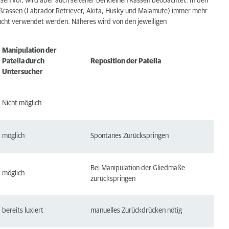
sen vor, wird aber auch seltener bei kleinen Rassen beobachtet. In den
Großrassen (Labrador Retriever, Akita, Husky und Malamute) immer mehr
 Zucht verwendet werden. Näheres wird von den jeweiligen
Manipulation der
Patella durch
Reposition der Patella
Untersucher
Nicht möglich
möglich
Spontanes Zurückspringen
Bei Manipulation der Gliedmaße
möglich
zurückspringen
bereits luxiert
manuelles Zurückdrücken nötig