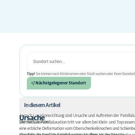
Tipp!
Sie können nach Kliniknamen oder Stadt suchen oder Ihren Standort
Nächstgelegener Standort
In diesem Artikel
Je nach Luxationsrichtung sind Ursache und Auftreten der Patellalux
Ursache
laterale Luxation.
Ursache
Die mediale Patellaluxation tritt vor allem bei Klein- und Toyrassen 
eine erbliche Deformation vom Oberschenkelknochen und Schienbein 
Einteilung