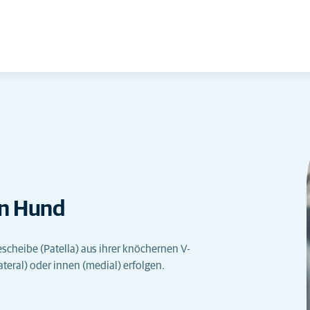
on Hund
escheibe (Patella) aus ihrer knöchernen V-
teral) oder innen (medial) erfolgen.