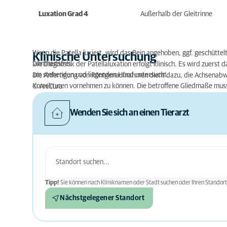
Luxation Grad 4
Außerhalb der Gleitrinne
Wenn die Patella luxiert, wird das Bein angehoben, ggf. geschüttelt
Klinische Untersuchung
lahmheitsfrei.
Die Diagnostik der Patellaluxation erfolgt klinisch. Es wird zuerst
am stehenden und liegenden Hund untersucht.
Die Anfertigung von Röntgenaufnahmen dient dazu, die Achsenabw
Korrekturen vornehmen zu können. Die betroffene Gliedmaße muss
© AniCura
Wenden Sie sich an einen Tierarzt
Tipp!
Sie können nach Kliniknamen oder Stadt suchen oder Ihren Standort
Nächstgelegener Standort