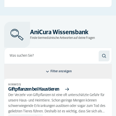
AniCura Wissensbank
Finde tiermedizinische Antworten auf deine Fragen
Filter anzeigen
HINWEIS
Sortieren nach: Nach Relevanz
Giftpflanzen bei Haustieren
Der Verzehr von Giftpflanzen ist eine oft unterschätzte Gefahr für
Nach Relevanz
Art des Artikels
unsere Haus- und Heimtiere. Schon geringe Mengen können
Alphabetisch
schwerwiegende Erkrankungen auslösen oder sogar zum Tod des
Hinweis
(474)
Alle Tierarten
geliebten Tieres führen. Deshalb ist es wichtig, dass Sie sich als…