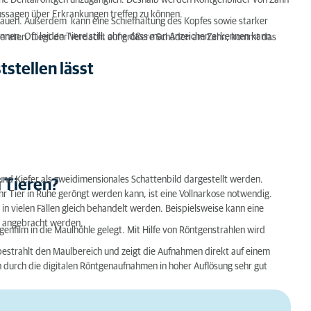
ohne Dentalröntgen unzugänglich. Deshalb werden Röntgenbilder von Zahn
ussagen über Erkrankungen treffen zu können.
 kauen. Außerdem kann eine Schiefhaltung des Kopfes sowie starker
nnen. Oft leiden Tiere still, ohne dass man Anzeichen erkennen kann.
geraten. Liegt der Verdacht auf größere Schäden am Zahn, kommt das
tstellen lässt
und Kiefer als zweidimensionales Schattenbild dargestellt werden.
i Tieren?
hr Tier in Ruhe geröngt werden kann, ist eine Vollnarkose notwendig.
n vielen Fällen gleich behandelt werden. Beispielsweise kann eine
angebracht werden.
enfilm in die Maulhöhle gelegt. Mit Hilfe von Röntgenstrahlen wird
bestrahlt den Maulbereich und zeigt die Aufnahmen direkt auf einem
durch die digitalen Rönt­gen­auf­nahm­en in hoher Auflösung sehr gut