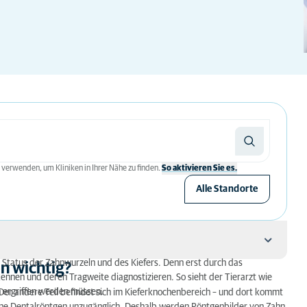
 verwenden, um Kliniken in Ihrer Nähe zu finden.
So aktivieren Sie es.
Alle Standorte
tatus der Zahnwurzeln und des Kiefers. Denn erst durch das
n wichtig?
nen und deren Tragweite diagnostizieren. So sieht der Tierarzt wie
 ergriffen werden müssen.
Der andere Teil befindet sich im Kieferknochenbereich – und dort kommt
t