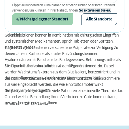
Tipp!
Sie können nach Kliniknamen oder Stadt suchen oder Ihren Standort
verwenden, um Kliniken in Ihrer Nähe zu finden.
So aktivieren Sie es.
Nächstgelegener Standort
Alle Standorte
Gelenkinjektionen können in Kombination mit chirurgischen Eingriffen
und systemischen Medikamenten, sprich Tabletten oder Spritzen,
eingesetzt werden.
Zur Gelenkinjektion stehen verschiedene Präparate zur Verfügung Zu
denen zählen: Kortisone als starke Entzündungshemmer,
Hyaluronsäuren als Baustein des Bindegewebes, Betäubungsmittel als
Schmerzmittel oder auch Präparate aus Eigenblut.
Die Eigenbluttherapie stammt aus der Regenerativmedizin. Dabei
werden Wachstumsfaktoren aus dem Blut isoliert, konzentriert und in
das betroffenen Gelenk eingebracht (Thrombozyten/PRP).
Bei stark veränderten Gelenken kann auch künstliche Gelenkschmiere
aus Gel eingebracht werden, die wie ein Stoßdämpfer wirkt
(Polyacrylamid Hydrogel).
Die Gelenkinjektion stellt für viele Patienten eine sinnvolle Therapie dar.
Ob und welche Behandlung Ihrem Vierbeiner zu Gute kommen kann,
besprechen wir gerne mit Ihnen.
© AniCura, Natalia Gawda