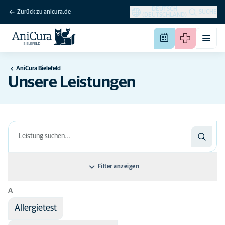
DEUTSCH
Zurück zu anicura.de
SUCHE
(DEUTSCHLAND)
AniCura Bielefeld
Unsere Leistungen
Filter anzeigen
A
Sortieren nach: Name der Leistung
Allergietest
Name der Leistung
Alle Tierarten