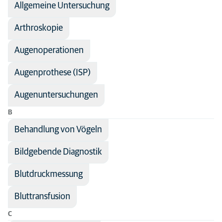
Allgemeine Untersuchung
Fachbereich
Hund
Katze
Arthroskopie
Tiere
Augenoperationen
Augenprothese (ISP)
Augenuntersuchungen
B
Behandlung von Vögeln
Bildgebende Diagnostik
Blutdruckmessung
Bluttransfusion
C