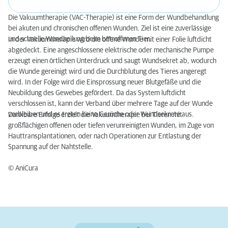
Die Vakuumtherapie (VAC-Therapie) ist eine Form der Wundbehandlung
bei akuten und chronischen offenen Wunden. Ziel ist eine zuverlässige
und schnelle Wundheilung beim betroffenen Tier.
In der Vakuumtherapie wird die offene Wunde mit einer Folie luftdicht
abgedeckt. Eine angeschlossene elektrische oder mechanische Pumpe
erzeugt einen örtlichen Unterdruck und saugt Wundsekret ab, wodurch
die Wunde gereinigt wird und die Durchblutung des Tieres angeregt
wird. In der Folge wird die Einsprossung neuer Blutgefäße und die
Neubildung des Gewebes gefördert. Da das System luftdicht
verschlossen ist, kann der Verband über mehrere Tage auf der Wunde
verbleiben und es treten keine Gerüche oder Wundsekrete aus.
Dankbare Erfolge erzielt die Vakuumtherapie bei Tieren mit
großflächigen offenen oder tiefen verunreinigten Wunden, im Zuge von
Hauttransplantationen, oder nach Operationen zur Entlastung der
Spannung auf der Nahtstelle.
© AniCura