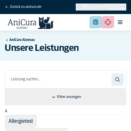
DEUTSCH
Zurück zu anicura.de
SUCHE
(DEUTSCHLAND)
AniCura Alzenau
Unsere Leistungen
Filter anzeigen
A
Sortieren nach: Name der Leistung
Allergietest
Name der Leistung
Disciplines