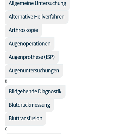
Allgemeine Untersuchung
Fachbereich
Anatomie
Alle Tierarten
Chirurgie
Alternative Heilverfahren
Hund
Diagnostische Bildgebung
Kaninchen
Arthroskopie
Orthopädie
Katze
Augenoperationen
Tiere
Augenprothese (ISP)
Augenuntersuchungen
B
Bildgebende Diagnostik
Blutdruckmessung
Bluttransfusion
C