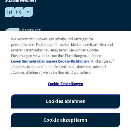
Soziale Medien
NOTDIENSTE
Finden Sie hier Ihre Kliniken und Praxen für den Notfall. Weil Ihr Tier die
Wir verwenden Cookies, um Inhalte und Anzeigen zu
beste Versorgung verdient.
personalisieren, Funktionen für soziale Medien bereitzustellen und
unseren Datenverkehr zu analysieren. Sie können Cookie-
Einstellungen verwenden, um Ihre Einstellungen zu ändern.
Datenschutz
Lesen Sie mehr über unsere Cookie-Richtlinien
(opens in a new
. Klicken Sie auf
Legal
„Cookies akzeptieren“, um alle Cookies zu aktivieren, oder auf
tab)
Hinweis zu Cookies
„Cookies ablehnen“, wenn Sie dies nicht wünschen.
Barrierefreiheit
Cookie-Einstellungen
Menschenrechte
Global Human Rights
AniCura ist eine Tochtergesellschaft von Mars, Inc © 2026
Cookies ablehnen
Cookie akzeptieren
Cookie-Einstellungen