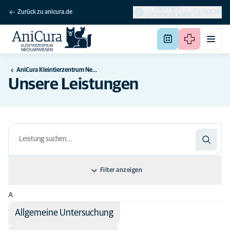
DEUTSCH
Zurück zu anicura.de
SUCHE
(DEUTSCHLAND)
AniCura Kleintierzentrum Neckarwiesen
Unsere Leistungen
Filter anzeigen
A
Sortieren nach: Name der Leistung
Allgemeine Untersuchung
Name der Leistung
Alle Tierarten