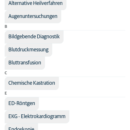
Alternative Heilverfahren
Fachbereich
Hund
Katze
Augenuntersuchungen
Tiere
B
Bildgebende Diagnostik
Blutdruckmessung
Bluttransfusion
C
Chemische Kastration
E
ED-Röntgen
EKG - Elektrokardiogramm
Endoskopie