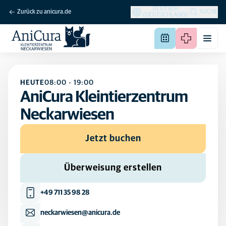
DEUTSCH
Zurück zu anicura.de
SUCHE
(DEUTSCHLAND)
HEUTE
08:00
-
19:00
AniCura Kleintierzentrum
Neckarwiesen
Jetzt buchen
Überweisung erstellen
+49 711 35 98 28
neckarwiesen@anicura.de