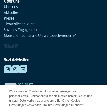
Über uns
Über uns
Aktuelles
Presse
Tierärztlicher Beirat
Soziales Engagement
Menschenrechte und Umweltbeschwerden
Soziale Medien
NOTDIENSTE
Finden Sie hier Ihre Kliniken und Praxen für den Notfall. Weil Ihr Tier die
Wir verwenden Cookies, um Inhalte und Anzeigen zu
beste Versorgung verdient.
personalisieren, Funktionen für soziale Medien bereitzustellen und
unseren Datenverkehr zu analysieren. Sie können Cookie-
Einstellungen verwenden, um Ihre Einstellungen zu ändern.