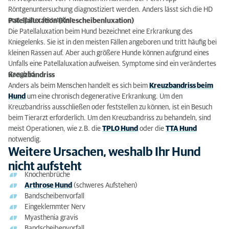
Röntgenuntersuchung diagnostiziert werden. Anders lässt sich die HD
erst später feststellen.
Patellaluxation (Kniescheibenluxation)
Die Patellaluxation beim Hund bezeichnet eine Erkrankung des
Kniegelenks. Sie ist in den meisten Fällen angeboren und tritt häufig bei
kleinen Rassen auf. Aber auch größere Hunde können aufgrund eines
Unfalls eine Patellaluxation aufweisen. Symptome sind ein verändertes
Gangbild
Kreuzbandriss
Anders als beim Menschen handelt es sich beim
Kreuzbandriss beim
Hund
um eine chronisch degenerative Erkrankung. Um den
Kreuzbandriss ausschließen oder feststellen zu können, ist ein Besuch
beim Tierarzt erforderlich. Um den Kreuzbandriss zu behandeln, sind
meist Operationen, wie z.B. die
TPLO Hund
oder die
TTA Hund
notwendig.
Weitere Ursachen, weshalb Ihr Hund
nicht aufsteht
Knochenbrüche
Arthrose Hund
(schweres Aufstehen)
Bandscheibenvorfall
Eingeklemmter Nerv
Myasthenia gravis
Bandscheibenvorfall