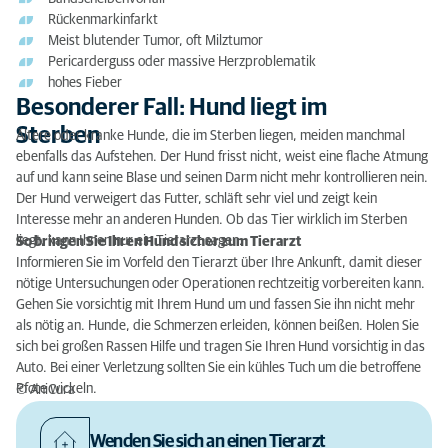
Rückenmarkinfarkt
Meist blutender Tumor, oft Milztumor
Pericarderguss oder massive Herzproblematik
hohes Fieber
Besonderer Fall: Hund liegt im
Sterben
Ältere oder kranke Hunde, die im Sterben liegen, meiden manchmal
ebenfalls das Aufstehen. Der Hund frisst nicht, weist eine flache Atmung
auf und kann seine Blase und seinen Darm nicht mehr kontrollieren nein.
Der Hund verweigert das Futter, schläft sehr viel und zeigt kein
Interesse mehr an anderen Hunden. Ob das Tier wirklich im Sterben
liegt, kann Ihnen nur ein Tierarzt sagen.
So bringen Sie Ihren Hund sicher zum Tierarzt
Informieren Sie im Vorfeld den Tierarzt über Ihre Ankunft, damit dieser
nötige Untersuchungen oder Operationen rechtzeitig vorbereiten kann.
Gehen Sie vorsichtig mit Ihrem Hund um und fassen Sie ihn nicht mehr
als nötig an. Hunde, die Schmerzen erleiden, können beißen. Holen Sie
sich bei großen Rassen Hilfe und tragen Sie Ihren Hund vorsichtig in das
Auto. Bei einer Verletzung sollten Sie ein kühles Tuch um die betroffene
Pfote wickeln.
© AniCura
Wenden Sie sich an einen Tierarzt