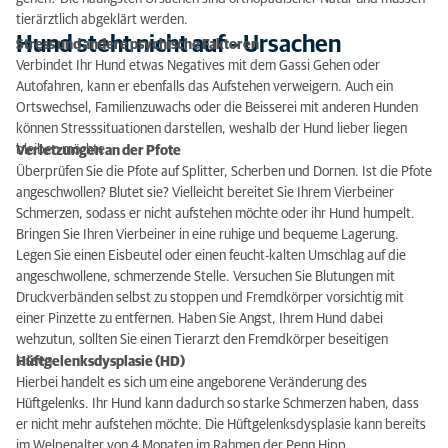
tierärztlich abgeklärt werden.
Weitere Ursachen, weshalb Ihr Hund nicht aufsteht
Hund steht nicht auf – Ursachen
Stress und andere psychische Faktoren
Verbindet Ihr Hund etwas Negatives mit dem Gassi Gehen oder
Besonderer Fall: Hund liegt im Sterben
Autofahren, kann er ebenfalls das Aufstehen verweigern. Auch ein
Ortswechsel, Familienzuwachs oder die Beisserei mit anderen Hunden
können Stresssituationen darstellen, weshalb der Hund lieber liegen
bleiben möchte.
Verletzungen an der Pfote
Überprüfen Sie die Pfote auf Splitter, Scherben und Dornen. Ist die Pfote
angeschwollen? Blutet sie? Vielleicht bereitet Sie Ihrem Vierbeiner
Schmerzen, sodass er nicht aufstehen möchte oder ihr Hund humpelt.
Bringen Sie Ihren Vierbeiner in eine ruhige und bequeme Lagerung.
Legen Sie einen Eisbeutel oder einen feucht-kalten Umschlag auf die
angeschwollene, schmerzende Stelle. Versuchen Sie Blutungen mit
Druckverbänden selbst zu stoppen und Fremdkörper vorsichtig mit
einer Pinzette zu entfernen. Haben Sie Angst, Ihrem Hund dabei
wehzutun, sollten Sie einen Tierarzt den Fremdkörper beseitigen
lassen.
Hüftgelenksdysplasie (HD)
Hierbei handelt es sich um eine angeborene Veränderung des
Hüftgelenks. Ihr Hund kann dadurch so starke Schmerzen haben, dass
er nicht mehr aufstehen möchte. Die Hüftgelenksdysplasie kann bereits
im Welpenalter von 4 Monaten im Rahmen der Penn Hipp