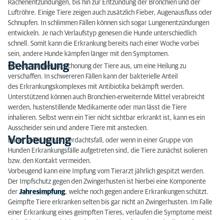
Rachenentzündungen, bis hin zur Entzündung der Bronchien und der
Luftröhre. Einige Tiere zeigen auch zusätzlich Fieber, Augenausfluss oder
Schnupfen. In schlimmen Fällen können sich sogar Lungenentzündungen
entwickeln. Je nach Verlaufstyp genesen die Hunde unterschiedlich
schnell. Somit kann die Erkrankung bereits nach einer Woche vorbei
sein, andere Hunde kämpfen länger mit den Symptomen.
Behandlung
Oft reicht Ruhe und Schonung der Tiere aus, um eine Heilung zu
verschaffen. In schwereren Fällen kann der bakterielle Anteil
des Erkrankungskomplexes mit Antibiotika bekämpft werden.
Unterstützend können auch Bronchien-erweiternde Mittel verabreicht
werden, hustenstillende Medikamente oder man lässt die Tiere
inhalieren. Selbst wenn ein Tier nicht sichtbar erkrankt ist, kann es ein
Ausscheider sein und andere Tiere mit anstecken.
Vorbeugung
Daher sollte man im Verdachtsfall, oder wenn in einer Gruppe von
Hunden Erkrankungsfälle aufgetreten sind, die Tiere zunächst isolieren
bzw. den Kontakt vermeiden.
Vorbeugend kann eine Impfung vom Tierarzt jährlich gespitzt werden.
Der Impfschutz gegen den Zwingerhusten ist hierbei eine Komponente
der
Jahresimpfung
, welche noch gegen andere Erkrankungen schützt.
Geimpfte Tiere erkranken selten bis gar nicht an Zwingerhusten. Im Falle
einer Erkrankung eines geimpften Tieres, verlaufen die Symptome meist