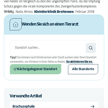
viel milder im Vergleich zu den der ungeimpften Tiere, da die Impfung
Schutz gegen die virale Komponente des Zwingerhustenkomplexes
bietet.
© Mag. Nada Atrissi,
Kleintierklinik Breitensee
, Februar 2018
Wenden Sie sich an einen Tierarzt
Tipp!
Sie können nach Kliniknamen oder Stadt suchen oder Ihren Standort
verwenden, um Kliniken in Ihrer Nähe zu finden.
So aktivieren Sie es.
Nächstgelegener Standort
Alle Standorte
Verwandte Artikel
Brachyzephalie