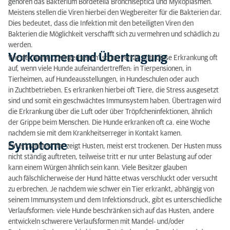
gehören das Bakterium Bordetella Bronchiseptica und Mykoplasmen.
Symptome
Meistens stellen die Viren hierbei den Wegbereiter für die Bakterien dar.
Dies bedeutet, dass die Infektion mit den beteiligten Viren den
Behandlung
Bakterien die Möglichkeit verschafft sich zu vermehren und schädlich zu
werden.
Vorbeugung
Vorkommen und Übertragung
Wie der Name „Zwingerhusten“ schon verrät, tritt diese Erkrankung oft
auf, wenn viele Hunde aufeinandertreffen: in Tierpensionen, in
Tierheimen, auf Hundeausstellungen, in Hundeschulen oder auch
in Zuchtbetrieben. Es erkranken hierbei oft Tiere, die Stress ausgesetzt
sind und somit ein geschwächtes Immunsystem haben. Übertragen wird
die Erkrankung über die Luft oder über Tröpfcheninfektionen, ähnlich
der Grippe beim Menschen. Die Hunde erkranken oft ca. eine Woche
nachdem sie mit dem Krankheitserreger in Kontakt kamen.
Symptome
Ein erkranktes Tier zeigt Husten, meist erst trockenen. Der Husten muss
nicht ständig auftreten, teilweise tritt er nur unter Belastung auf oder
kann einem Würgen ähnlich sein kann. Viele Besitzer glauben
auch fälschlicherweise der Hund hätte etwas verschluckt oder versucht
zu erbrechen. Je nachdem wie schwer ein Tier erkrankt, abhängig von
seinem Immunsystem und dem Infektionsdruck, gibt es unterschiedliche
Verlaufsformen: viele Hunde beschränken sich auf das Husten, andere
entwickeln schwerere Verlaufsformen mit Mandel- und/oder