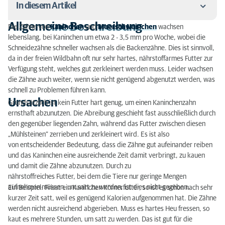
In diesem Artikel
Allgemeine Beschreibung
Die Zähne von
Kaninchen
und
Meerschweinchen
wachsen
Allgemeine Beschreibung
lebenslang, bei Kaninchen um etwa 2 - 3,5 mm pro Woche, wobei die
Schneidezähne schneller wachsen als die Backenzähne. Dies ist sinnvoll,
Ursachen
da in der freien Wildbahn oft nur sehr hartes, nährstoffarmes Futter zur
Verfügung steht, welches gut zerkleinert werden muss. Leider wachsen
Symptome
die Zähne auch weiter, wenn sie nicht genügend abgenutzt werden, was
schnell zu Problemen führen kann.
Therapie
Ursachen
Grundsätzlich ist kein Futter hart genug, um einen Kaninchenzahn
ernsthaft abzunutzen. Die Abreibung geschieht fast ausschließlich durch
Prognose
den gegenüber liegenden Zahn, während das Futter zwischen diesen
„Mühlsteinen“ zerrieben und zerkleinert wird. Es ist also
von entscheidender Bedeutung, dass die Zähne gut aufeinander reiben
und das Kaninchen eine ausreichende Zeit damit verbringt, zu kauen
und damit die Zähne abzunutzen. Durch zu
nährstoffreiches Futter, bei dem die Tiere nur geringe Mengen
aufnehmen müssen, um satt zu werden, ist dies nicht gegeben.
Ein Beispiel: Frisst ein Kaninchen Körnerfutter, so ist es schon nach sehr
kurzer Zeit satt, weil es genügend Kalorien aufgenommen hat. Die Zähne
werden nicht ausreichend abgerieben. Muss es hartes Heu fressen, so
kaut es mehrere Stunden, um satt zu werden. Das ist gut für die