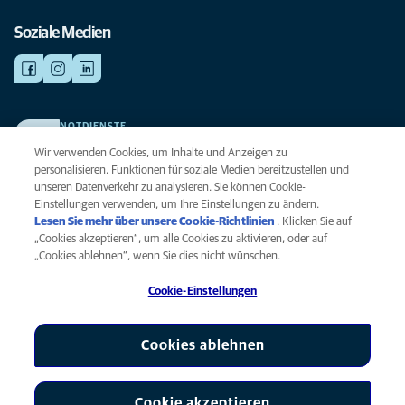
Soziale Medien
NOTDIENSTE
Finden Sie hier Ihre Kliniken und Praxen für den Notfall. Weil Ihr Tier die
Wir verwenden Cookies, um Inhalte und Anzeigen zu
beste Versorgung verdient.
personalisieren, Funktionen für soziale Medien bereitzustellen und
unseren Datenverkehr zu analysieren. Sie können Cookie-
Einstellungen verwenden, um Ihre Einstellungen zu ändern.
Datenschutz
Lesen Sie mehr über unsere Cookie-Richtlinien
(opens in a new
. Klicken Sie auf
Legal
„Cookies akzeptieren“, um alle Cookies zu aktivieren, oder auf
tab)
Hinweis zu Cookies
„Cookies ablehnen“, wenn Sie dies nicht wünschen.
Barrierefreiheit
Cookie-Einstellungen
Menschenrechte
Global Human Rights
AniCura ist eine Tochtergesellschaft von Mars, Inc © 2026
Cookies ablehnen
Cookie akzeptieren