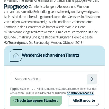
erkennen. In ernsten Fällen müssen oft auch Zähne gezogen werden.
Prognose
Sind schon ernste Zahnfehlstellungen, Abszesse und Wunden
vorhanden, kann die Behandlung sehr schwierig und langwierig sein.
Meist sind dann lebenslange Korrekturen des Gebisses in Abständen
von einigen Wochen notwendig. Auch unheilbare Zahnprobleme
kommen in der Tierarztpraxis immer wieder vor, die Tiere
müssen dann eingeschläfert werden. Um dies zu vermeiden ist eine
gesunde Ernährung und gute Beobachtung ihrer Tiere die beste
Voraussetzung.
© Tierarztpraxis Dr. Baronetzky-Mercier, Oktober 2016
Wenden Sie sich an einen Tierarzt
Tipp!
Sie können nach Kliniknamen oder Stadt suchen oder Ihren Standort
verwenden, um Kliniken in Ihrer Nähe zu finden.
So aktivieren Sie es.
Nächstgelegener Standort
Alle Standorte