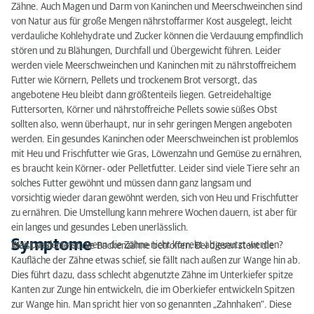
Zähne. Auch Magen und Darm von Kaninchen und Meerschweinchen sind
von Natur aus für große Mengen nährstoffarmer Kost ausgelegt, leicht
verdauliche Kohlehydrate und Zucker können die Verdauung empfindlich
stören und zu Blähungen, Durchfall und Übergewicht führen. Leider
werden viele Meerschweinchen und Kaninchen mit zu nährstoffreichem
Futter wie Körnern, Pellets und trockenem Brot versorgt, das
angebotene Heu bleibt dann größtenteils liegen. Getreidehaltige
Futtersorten, Körner und nährstoffreiche Pellets sowie süßes Obst
sollten also, wenn überhaupt, nur in sehr geringen Mengen angeboten
werden. Ein gesundes Kaninchen oder Meerschweinchen ist problemlos
mit Heu und Frischfutter wie Gras, Löwenzahn und Gemüse zu ernähren,
es braucht kein Körner- oder Pelletfutter. Leider sind viele Tiere sehr an
solches Futter gewöhnt und müssen dann ganz langsam und
vorsichtig wieder daran gewöhnt werden, sich von Heu und Frischfutter
zu ernähren. Die Umstellung kann mehrere Wochen dauern, ist aber für
ein langes und gesundes Leben unerlässlich.
Symptome
Was passiert nun, wenn die Zähne nicht korrekt abgenutzt werden?
Meist sind zuerst die Backenzähne betroffen. Bei diesen steht die
Kaufläche der Zähne etwas schief, sie fällt nach außen zur Wange hin ab.
Dies führt dazu, dass schlecht abgenutzte Zähne im Unterkiefer spitze
Kanten zur Zunge hin entwickeln, die im Oberkiefer entwickeln Spitzen
zur Wange hin. Man spricht hier von so genannten „Zahnhaken“. Diese