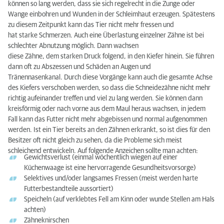
können so lang werden, dass sie sich regelrecht in die Zunge oder
Wange einbohren und Wunden in der Schleimhaut erzeugen. Spätestens
zu diesem Zeitpunkt kann das Tier nicht mehr fressen und
hat starke Schmerzen. Auch eine Überlastung einzelner Zähne ist bei
schlechter Abnutzung möglich. Dann wachsen
diese Zähne, dem starken Druck folgend, in den Kiefer hinein. Sie führen
dann oft zu Abszessen und Schäden an Augen und
Tränennasenkanal. Durch diese Vorgänge kann auch die gesamte Achse
des Kiefers verschoben werden, so dass die Schneidezähne nicht mehr
richtig aufeinander treffen und viel zu lang werden. Sie können dann
kreisförmig oder nach vorne aus dem Maul heraus wachsen, in jedem
Fall kann das Futter nicht mehr abgebissen und normal aufgenommen
werden. Ist ein Tier bereits an den Zähnen erkrankt, so ist dies für den
Besitzer oft nicht gleich zu sehen, da die Probleme sich meist
schleichend entwickeln. Auf folgende Anzeichen sollte man achten:
Gewichtsverlust (einmal wöchentlich wiegen auf einer
Küchenwaage ist eine hervorragende Gesundheitsvorsorge)
Selektives und/oder langsames Fressen (meist werden harte
Futterbestandteile aussortiert)
Speicheln (auf verklebtes Fell am Kinn oder wunde Stellen am Hals
achten)
Zähneknirschen