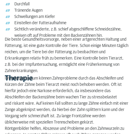
Durchfall
Tränende Augen
Schwellungen am Kiefer
Einstellen der Futteraufnahme
Sichtlich veränderte, z.B. schief abgeschliffene Schneidezähne,
weisen oft auf Probleme mit den Backenzähnen hin.
Die beste Gesundheitsvorsorge, neben einer artgerechten Haltung und
Fütterung, ist eine gute Kontrolle der Tiere. Schon einige Minuten täglich
reichen, um die Tiere bei der Fütterung zu beobachten und
Erkrankungen relativ früh zu bemerken. Eine Kontrolle beim Tierarzt,
z.B. bei der Impfuntersuchung, ermöglicht eine Früherkennung von
Zahnerkrankungen.
Therapie
Im Anfangsstadium können Zahnprobleme durch das Abschleifen und
Kürzen der Zähne beim Tierarzt meist noch behoben werden. Oft ist
hierfür jedoch eine Narkose erforderlich, da insbesondere das
Abschleifen der Backenzähne beim wachen Tier zu stressbelastet
und riskant wäre. Auf keinen Fall sollten zu lange Zähne einfach mit einer
Zange abgeknipst werden, da hierbei der Zahn splittern kann und der
Vorgang sehr schmerzhaft ist. Zu lange Frontzähne werden
üblicherweise mit speziellen Trennscheiben gekürzt.
Röntgenbilder helfen, Abszesse und Probleme an den Zahnwurzeln zu