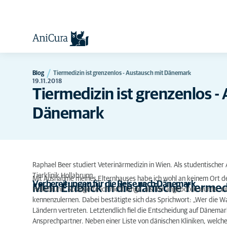
Blog
Tiermedizin ist grenzenlos - Austausch mit Dänemark
19.11.2018
Tiermedizin ist grenzenlos -
Dänemark
Raphael Beer studiert Veterinärmedizin in Wien. Als studentischer
Tierklinik Hollabrunn.
Mit Ausnahme meines Elternhauses habe ich wohl an keinem Ort der 
Vorbereitungen für die Reise nach Dänemark
Mein Einblick in die dänische Tiermed
Hollabrunn. So zögerte ich nicht lange, als mir angeboten wurde, 
kennenzulernen. Dabei bestätigte sich das Sprichwort: „Wer die Wahl
Ländern vertreten. Letztendlich fiel die Entscheidung auf Dänemar
Ansprechpartner. Neben einer Liste von dänischen Kliniken, welche 