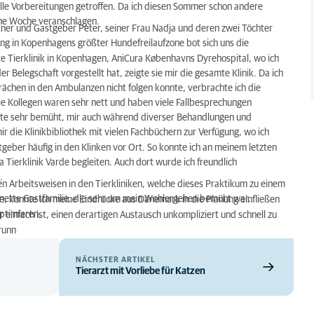
alle Vorbereitungen getroffen. Da ich diesen Sommer schon andere
eine Woche veranschlagen.
r und Gastgeber Peter, seiner Frau Nadja und deren zwei Töchter
g in Kopenhagens größter Hundefreilaufzone bot sich uns die
te Tierklinik in Kopenhagen, AniCura Københavns Dyrehospital, wo ich
 Belegschaft vorgestellt hat, zeigte sie mir die gesamte Klinik. Da ich
chen in den Ambulanzen nicht folgen konnte, verbrachte ich die
Die Kollegen waren sehr nett und haben viele Fallbesprechungen
zte sehr bemüht, mir auch während diverser Behandlungen und
ir die Klinikbibliothek mit vielen Fachbüchern zur Verfügung, wo ich
tgeber häufig in den Klinken vor Ort. So konnte ich an meinem letzten
 Tierklinik Varde begleiten. Auch dort wurde ich freundlich
.
n Arbeitsweisen in den Tierkliniken, welche dieses Praktikum zu einem
 nette Gastfamilie, die sehr um mein Wohlergehen bemüht war.
, konnte ich meine Eindrücke aus Dänemark in die Planung einfließen
ptimieren.
 einfach ist, einen derartigen Austausch unkompliziert und schnell zu
runn
NÄCHSTER ARTIKEL
Tierarzt mit Vorliebe für Katzen