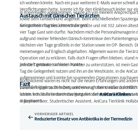
ich wohnen könnte. Nach ein paar weiteren E-Mails waren schnell 
Verpflichtungen hatte, konnte ich für den Klinikbesuch leider nur 
In Kopenhagen angekommen, wurde ich von meinem Ansprechpartne
Austausch mit dänischen Tierärzten
sowie dem Familienhund abgeholt. Beim anschließenden Spaziergan
Gelegenheit einander kennenzulernen.
Am nächsten Tag besuchte ich die größte und mit 102 Jahren ältes
vier Tage Gast sein durfte. Nachdem mich die Personalmanagerin der
aufgrund meiner fehlenden Dänisch-Kenntnisse den Patientengesprä
nächsten vier Tage großteils in der Station sowie im OP- Bereich. 
meinetwegen auf Englisch abgehalten. Allgemein waren die Tierär
Operation viel zu erklären. Falls doch Fragen offen blieben, stand m
jederzeit genauer nachlesen konnte.
Um die Tierkliniken in vielen Punkten zu unterstützen, ist mein Gas
Tag die Gelegenheit nutzen und ihn an die Westküste, in die AniCura
aufgenommen und konnte bei spannenden Operationen zuschauen
Rückblickend waren es nicht nur die neuen Erfahrungen und andere
Fazit
vollen Erfolg gemacht haben, sondern auch meine außerordentlich
Da unsere Klinik zu dem Zeitpunkt einen großen Umbau durchführte
lassen, um die Patientenversorgung der stationären Patienten zu o
Ich bin froh, dass es durch das Netzwerk der
AniCura Klinken
sehr
organisieren.
© Raphael Beer, Studentischer Assistent, AniCura Tierklinik Hollab
VORHERIGER ARTIKEL
Reduzierter Einsatz von Antibiotika in der Tiermedizin