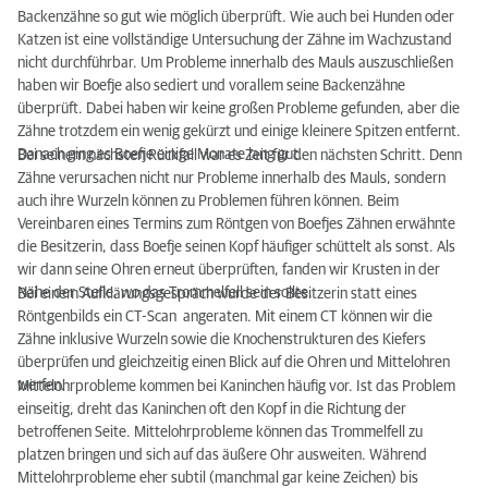
Backenzähne so gut wie möglich überprüft. Wie auch bei Hunden oder
Katzen ist eine vollständige Untersuchung der Zähne im Wachzustand
nicht durchführbar. Um Probleme innerhalb des Mauls auszuschließen
haben wir Boefje also sediert und vorallem seine Backenzähne
überprüft. Dabei haben wir keine großen Probleme gefunden, aber die
Zähne trotzdem ein wenig gekürzt und einige kleinere Spitzen entfernt.
Danach ging es Boefje einige Monate lang gut.
Bei seinem nächsten Rückfall war es Zeit für den nächsten Schritt. Denn
Zähne verursachen nicht nur Probleme innerhalb des Mauls, sondern
auch ihre Wurzeln können zu Problemen führen können. Beim
Vereinbaren eines Termins zum Röntgen von Boefjes Zähnen erwähnte
die Besitzerin, dass Boefje seinen Kopf häufiger schüttelt als sonst. Als
wir dann seine Ohren erneut überprüften, fanden wir Krusten in der
Nähe der Stelle, wo das Trommelfell sein sollte.
Bei einem Aufklärungsgespräch wurde der Besitzerin statt eines
Röntgenbilds ein CT-Scan angeraten. Mit einem CT können wir die
Zähne inklusive Wurzeln sowie die Knochenstrukturen des Kiefers
überprüfen und gleichzeitig einen Blick auf die Ohren und Mittelohren
werfen.
Mittelohrprobleme kommen bei Kaninchen häufig vor. Ist das Problem
einseitig, dreht das Kaninchen oft den Kopf in die Richtung der
betroffenen Seite. Mittelohrprobleme können das Trommelfell zu
platzen bringen und sich auf das äußere Ohr ausweiten. Während
Mittelohrprobleme eher subtil (manchmal gar keine Zeichen) bis