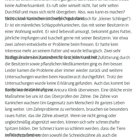
keine Aufmerksamkeit. Es ruft oder winselt nicht, hat sehr selten
Durchfall und muss sich nicht übergeben. Also, was kann es machen?
Nichts. Und Kaninchen sind wirklich gut darin.
Eines dieser Kaninchen ist Boefje (Niederländisch für „kleiner Schlingel“).
Er ist ein männliches Schlappohrkaninchen, das mit seiner Besitzerin in
einer Wohnung wohnt. Er wird liebevoll umsorgt, bekommt gutes Futter,
jährliche Impfungen und kuschelt gerne mit seiner Besitzerin. Vor etwa
zwei Jahren entwickelte er Probleme beim fressen. Er hatte kein
Interesse mehr an seinem Futter und wurde lethargisch. Zwei sehr
häufige Zeichen bei Kaninchen für fast jede Krankheit.
Zu Beginn war sein Zustand nicht so schlimm und mit Zufütterung durch
die Besitzerin sowie pflanzlichen Medikamenten ging es ihm besser.
Leider kamen die Probleme aber immer wieder zurück und weitere
Untersuchungen wurden beim Haustierarzt durchgeführt. Trotz der
Untersuchungen wurde keine Erklärung gefunden. Auch das kommt bei
Kaninchen relativ häufig vor.
Boefje wurde daher an eine Anicura Klinik überwiesen. Eine übliche erste
Maßnahme bei uns ist das Überprüfen der Zähne. Die Zähne von
Kaninchen wachsen (im Gegensatz zum Menschen) ihr ganzes Leben
lang weiter. Um Zahnprobleme zu verhindern, brauchen sie besonders
raues Futter, das die Zähne abwetzt. Wenn sie nicht genug oder
ungleichmäßig abgenützt werden, können sich sehr schmerzhafte
Spitzen bilden. Der Schmerz kann so schlimm werden, dass die Tiere
aufhören zu fressen.
Im Wachzustand werden sowohl die Schneidezähne als auch die