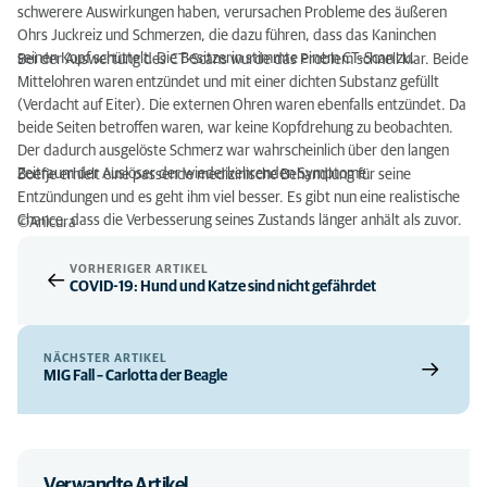
schwerere Auswirkungen haben, verursachen Probleme des äußeren
Ohrs Juckreiz und Schmerzen, die dazu führen, dass das Kaninchen
seinen Kopf schüttelt. Die Besitzerin stimmte einem CT-Scan zu.
Bei der Auswertung des CT-Scans wurde das Problem schnell klar. Beide
Mittelohren waren entzündet und mit einer dichten Substanz gefüllt
(Verdacht auf Eiter). Die externen Ohren waren ebenfalls entzündet. Da
beide Seiten betroffen waren, war keine Kopfdrehung zu beobachten.
Der dadurch ausgelöste Schmerz war wahrscheinlich über den langen
Zeitraum der Auslöser der wiederkehrenden Symptome.
Boefje erhielt eine passende medizinische Behandlung für seine
Entzündungen und es geht ihm viel besser. Es gibt nun eine realistische
Chance, dass die Verbesserung seines Zustands länger anhält als zuvor.
©Anicura
VORHERIGER ARTIKEL
COVID-19: Hund und Katze sind nicht gefährdet
NÄCHSTER ARTIKEL
MIG Fall – Carlotta der Beagle
Verwandte Artikel