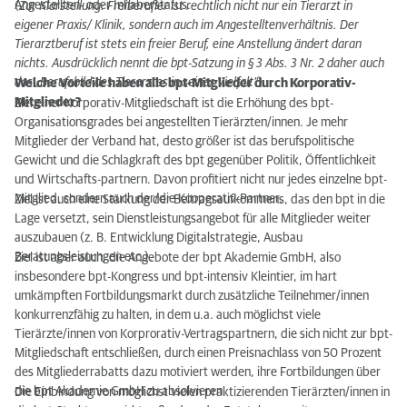
Angestellten- oder Inhaberstatus.
(
Zur Klarstellung: Freiberufler ist rechtlich nicht nur ein Tierarzt in
eigener Praxis/ Klinik, sondern auch im Angestelltenverhältnis. Der
Tierarztberuf ist stets ein freier Beruf, eine Anstellung ändert daran
nichts. Ausdrücklich nennt die bpt-Satzung in § 3 Abs. 3 Nr. 2 daher auch
das „Berufsbild des Tierarztes in seiner Vielfalt“
).
Welche Vorteile haben alle bpt-Mitglieder durch Korporativ-
Mitglieder?
Ziel einer Korporativ-Mitgliedschaft ist die Erhöhung des bpt-
Organisationsgrades bei angestellten Tierärzten/innen. Je mehr
Mitglieder der Verband hat, desto größer ist das berufspolitische
Gewicht und die Schlagkraft des bpt gegenüber Politik, Öffentlichkeit
und Wirtschafts-partnern. Davon profitiert nicht nur jedes einzelne bpt-
Mitglied, sondern auch der/die Kooperativ-Partner.
Ziel ist auch eine Stärkung der Beitragsaufkommens, das den bpt in die
Lage versetzt, sein Dienstleistungsangebot für alle Mitglieder weiter
auszubauen (z. B. Entwicklung Digitalstrategie, Ausbau
Beratungsleistungen etc.).
Ziel ist aber auch, die Angebote der bpt Akademie GmbH, also
insbesondere bpt-Kongress und bpt-intensiv Kleintier, im hart
umkämpften Fortbildungsmarkt durch zusätzliche Teilnehmer/innen
konkurrenzfähig zu halten, in dem u.a. auch möglichst viele
Tierärzte/innen von Korprorativ-Vertragspartnern, die sich nicht zur bpt-
Mitgliedschaft entschließen, durch einen Preisnachlass von 50 Prozent
des Mitgliederrabatts dazu motiviert werden, ihre Fortbildungen über
die bpt Akademie GmbH zu absolvieren.
Die Einbindung von möglichst vielen praktizierenden Tierärzten/innen in