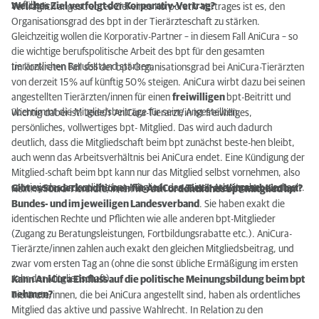
zu füllen.
Welches Ziel verfolgt der Korporativ-Vertrag?
Vertraglich angestrebtes Ziel eines Korporativ-Vertrages ist es, den
Organisationsgrad des bpt in der Tierärzteschaft zu stärken.
Gleichzeitig wollen die Korporativ-Partner – in diesem Fall AniCura – so
die wichtige berufspolitische Arbeit des bpt für den gesamten
tierärztlichen Berufsstand stärken.
Im konkreten Fall soll der bpt-Organisationsgrad bei AniCura-Tierärzten
von derzeit 15 % auf künftig 50 % steigen. AniCura wirbt dazu bei seinen
angestellten Tierärzten/innen für einen
freiwilligen
bpt-Beitritt und
übernimmt die Mitgliedsbeiträge für seine Angestellten.
Wichtig dabei ist: Jede/r AniCura-Tierarzt/in ist freiwilliges,
persönliches, vollwertiges bpt- Mitglied. Das wird auch dadurch
deutlich, dass die Mitgliedschaft beim bpt zunächst beste-hen bleibt,
auch wenn das Arbeitsverhältnis bei AniCura endet. Eine Kündigung der
Mitglied-schaft beim bpt kann nur das Mitglied selbst vornehmen, also
so wie jedes ordentliche bpt-Mitglied, das seinen Arbeitgeber wechselt.
Gibt es Sonderkonditionen für AniCura-Tierärzte/innen beim bpt?
Nein! AniCura-Tierärzte/innen werden
ordentliches bpt-Mitglied im
Bundes- und im jeweiligen Landesverband
. Sie haben exakt die
identischen Rechte und Pflichten wie alle anderen bpt-Mitglieder
(Zugang zu Beratungsleistungen, Fortbildungsrabatte etc.). AniCura-
Tierärzte/innen zahlen auch exakt den gleichen Mitgliedsbeitrag, und
zwar vom ersten Tag an (ohne die sonst übliche Ermäßigung im ersten
Jahr der Mitgliedschaft).
Kann AniCura Einfluss auf die politische Meinungsbildung beim bpt
nehmen?
Tierärzte/innen, die bei AniCura angestellt sind, haben als ordentliches
Mitglied das aktive und passive Wahlrecht. In Relation zu den