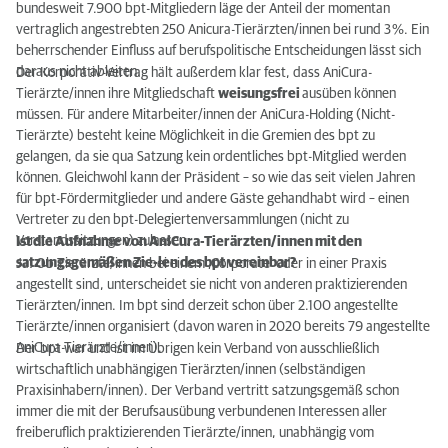
bundesweit 7.900 bpt-Mitgliedern läge der Anteil der momentan
vertraglich angestrebten 250 Anicura-Tierärzten/innen bei rund 3 %. Ein
beherrschender Einfluss auf berufspolitische Entscheidungen lässt sich
daraus nicht ableiten.
Der Korporativ-Vertrag hält außerdem klar fest, dass AniCura-
Tierärzte/innen ihre Mitgliedschaft
weisungsfrei
ausüben können
müssen. Für andere Mitarbeiter/innen der AniCura-Holding (Nicht-
Tierärzte) besteht keine Möglichkeit in die Gremien des bpt zu
gelangen, da sie qua Satzung kein ordentliches bpt-Mitglied werden
können. Gleichwohl kann der Präsident – so wie das seit vielen Jahren
für bpt-Fördermitglieder und andere Gäste gehandhabt wird – einen
Vertreter zu den bpt-Delegiertenversammlungen (nicht zu
Vorstandssitzungen) zulassen.
Ist die Aufnahme von AniCura-Tierärzten/innen mit den
satzungsgemäßen Zie-len des bpt vereinbar?
Ja! Ob Tierärzte/innen bei einem ‚Corporate’ oder in einer Praxis
angestellt sind, unterscheidet sie nicht von anderen praktizierenden
Tierärzten/innen. Im bpt sind derzeit schon über 2.100 angestellte
Tierärzte/innen organisiert (davon waren in 2020 bereits 79 angestellte
AniCura-Tierärzte/innen).
Der bpt war und ist im Übrigen kein Verband von ausschließlich
wirtschaftlich unabhängigen Tierärzten/innen (selbständigen
Praxisinhabern/innen). Der Verband vertritt satzungsgemäß schon
immer die mit der Berufsausübung verbundenen Interessen aller
freiberuflich praktizierenden Tierärzte/innen, unabhängig vom