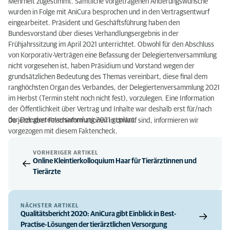
Mehrheit zugestimmt. Sämtliche vorgetragenen Änderungswünsche
wurden in Folge mit AniCura besprochen und in den Vertragsentwurf
eingearbeitet. Präsident und Geschäftsführung haben den
Bundesvorstand über dieses Verhandlungsergebnis in der
Frühjahrssitzung im April 2021 unterrichtet. Obwohl für den Abschluss
von Korporativ-Verträgen eine Befassung der Delegiertenversammlung
nicht vorgesehen ist, haben Präsidium und Vorstand wegen der
grundsätzlichen Bedeutung des Themas vereinbart, diese final dem
ranghöchsten Organ des Verbandes, der Delegiertenversammlung 2021
im Herbst (Termin steht noch nicht fest), vorzulegen. Eine Information
der Öffentlichkeit über Vertrag und Inhalte war deshalb erst für/nach
der Delegiertenversammlung 2021 geplant.
Da jetzt aber Falschinformationen in Umlauf sind, informieren wir
vorgezogen mit diesem Faktencheck.
VORHERIGER ARTIKEL
Online Kleintierkolloquium Haar für Tierärztinnen und
Tierärzte
NÄCHSTER ARTIKEL
Qualitätsbericht 2020: AniCura gibt Einblick in Best-
Practise-Lösungen der tierärztlichen Versorgung