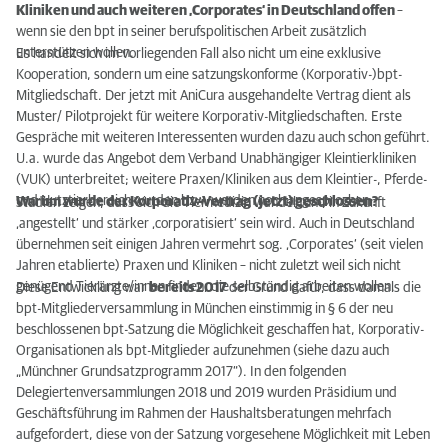
Kliniken und auch weiteren ‚Corporates‘ in Deutschland offen
–
wenn sie den bpt in seiner berufspolitischen Arbeit zusätzlich
unterstützen wollen.
Es handelt sich im vorliegenden Fall also nicht um eine exklusive
Kooperation, sondern um eine satzungskonforme (Korporativ-)bpt-
Mitgliedschaft. Der jetzt mit AniCura ausgehandelte Vertrag dient als
Muster/ Pilotprojekt für weitere Korporativ-Mitgliedschaften. Erste
Gespräche mit weiteren Interessenten wurden dazu auch schon geführt.
U.a. wurde das Angebot dem Verband Unabhängiger Kleintierkliniken
(VUK) unterbreitet; weitere Praxen/Kliniken aus dem Kleintier-, Pferde-
und Nutztierbereich wurden bzw. werden noch angesprochen.
Warum wurde der Korporativ-Vertrag (jetzt) geschlossen?
Studien zeigen, dass sich die Tiermedizin wandelt und in Zukunft
‚angestellt‘ und stärker ‚corporatisiert‘ sein wird. Auch in Deutschland
übernehmen seit einigen Jahren vermehrt sog. ‚Corporates‘ (seit vielen
Jahren etablierte) Praxen und Kliniken – nicht zuletzt weil sich nicht
genügend Tierärzte/innen finden, die selbständig arbeiten wollen.
Diese Entwicklung war
bereits 2017
der Grund dafür, dass damals die
bpt-Mitgliederversammlung in München einstimmig in § 6 der neu
beschlossenen bpt-Satzung die Möglichkeit geschaffen hat, Korporativ-
Organisationen als bpt-Mitglieder aufzunehmen (siehe dazu auch
„Münchner Grundsatzprogramm 2017“). In den folgenden
Delegiertenversammlungen 2018 und 2019 wurden Präsidium und
Geschäftsführung im Rahmen der Haushaltsberatungen mehrfach
aufgefordert, diese von der Satzung vorgesehene Möglichkeit mit Leben