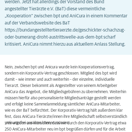
werden. Jetzt hat allerdings der Vorstand des Bund
angestellter Tierärzte e.V. (BaT) diese vermeintliche
„Kooperation“ zwischen bpt und AniCura in einem Kommentar
auf der Verbandswebsite des BaT
https://bundangestelltertieraerzte.de/geschickter-schachzug-
oder-bumerang-droht-austrittswelle-aus-dem-bpt scharf
kritisiert. AniCura nimmt hierzu aus aktuellem Anlass Stellung.
Nein, zwischen bpt und Anicura wurde kein Kooperationsvertrag,
sondern ein Korporativ-Vertrag geschlossen. Mitglied des bpt wird
damit – wie immer und auch weiterhin – der einzelne, individuelle
Tierarzt. Dieser bekommt als Angestellter von seinem Arbeitgeber
AniCura das Angebot, die Mitgliedsgebühren zu übernehmen. Weiterhin
müssen hierfür also personalisierte Mitgliedsanträge gestellt werden
und erfolgt keine Sammelanmeldung sämtlicher AniCura-Mitarbeiter,
wie es der BaT befürchtet. Der Korporativ-Vertrag hält außerdem klar
fest, dass AniCura-Tierärzte/innen ihre Mitgliedschaft selbstverständlich
weisungsfrei ausüben können müssen.
„Wir würden uns wünschen, dass wir durch den Korporativ-Vertrag etwa
250 AniCura-Mitarbeiter neu im bpt begrüßen dürfen und für die Arbeit