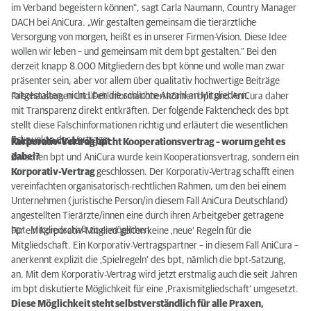
im Verband begeistern können“, sagt Carla Naumann, Country Manager
DACH bei AniCura. „Wir gestalten gemeinsam die tierärztliche
Versorgung von morgen, heißt es in unserer Firmen-Vision. Diese Idee
wollen wir leben – und gemeinsam mit dem bpt gestalten.“ Bei den
derzeit knapp 8.000 Mitgliedern des bpt könne und wolle man zwar
präsenter sein, aber vor allem über qualitativ hochwertige Beiträge
mitgestalten, nicht über die schlichte Anzahl an Mitgliedern.
Falschaussagen und Fehlinformationen können bpt und AniCura daher
mit Transparenz direkt entkräften. Der folgende Faktencheck des bpt
stellt diese Falschinformationen richtig und erläutert die wesentlichen
Eckpunkte des Vertrags.
Faktencheck durch bpt
Korporativ-Vertrag, nicht Kooperationsvertrag – worum geht es
dabei?
Zwischen bpt und AniCura wurde kein Kooperationsvertrag, sondern ein
Korporativ-Vertrag
geschlossen. Der Korporativ-Vertrag schafft einen
vereinfachten organisatorisch-rechtlichen Rahmen, um den bei einem
Unternehmen (juristische Person/in diesem Fall AniCura Deutschland)
angestellten Tierärzte/innen eine durch ihren Arbeitgeber getragene
bpt- Mitgliedschaft zu ermöglichen.
Für ein Korporativ-Mitglied gelten keine ‚neue‘ Regeln für die
Mitgliedschaft. Ein Korporativ-Vertragspartner – in diesem Fall AniCura –
anerkennt explizit die ‚Spielregeln‘ des bpt, nämlich die bpt-Satzung,
an. Mit dem Korporativ-Vertrag wird jetzt erstmalig auch die seit Jahren
im bpt diskutierte Möglichkeit für eine ‚Praxismitgliedschaft‘ umgesetzt.
Diese Möglichkeit steht selbstverständlich für alle Praxen,