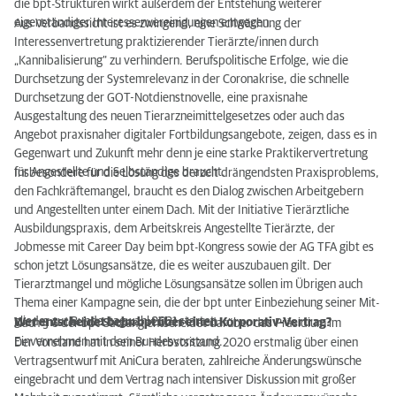
die bpt-Strukturen wirkt außerdem der Entstehung weiterer
eigenständiger Interessenvereinigungen entgegen.
Aus Verbandssicht ist es zwingend, eine Schwächung der
Interessenvertretung praktizierender Tierärzte/innen durch
„Kannibalisierung“ zu verhindern. Berufspolitische Erfolge, wie die
Durchsetzung der Systemrelevanz in der Coronakrise, die schnelle
Durchsetzung der GOT-Notdienstnovelle, eine praxisnahe
Ausgestaltung des neuen Tierarzneimittelgesetzes oder auch das
Angebot praxisnaher digitaler Fortbildungsangebote, zeigen, dass es in
Gegenwart und Zukunft mehr denn je eine starke Praktikervertretung
für Angestellte und Selbständige braucht.
Insbesondere für die Lösung des derzeit drängendsten Praxisproblems,
den Fachkräftemangel, braucht es den Dialog zwischen Arbeitgebern
und Angestellten unter einem Dach. Mit der Initiative Tierärztliche
Ausbildungspraxis, dem Arbeitskreis Angestellte Tierärzte, der
Jobmesse mit Career Day beim bpt-Kongress sowie der AG TFA gibt es
schon jetzt Lösungsansätze, die es weiter auszubauen gilt. Der
Tierarztmangel und mögliche Lösungsansätze sollen im Übrigen auch
Thema einer Kampagne sein, die der bpt unter Einbeziehung seiner Mit-
glieder zur Bundestagwahl 2021 startet.
Wer entscheidet beim bpt über einen Korporativ-Vertrag?
Nach § 6 der bpt-Satzung entscheidet darüber das Präsidium im
Einvernehmen mit dem Bundesvorstand.
Der Vorstand hat in seiner Herbstsitzung 2020 erstmalig über einen
Vertragsentwurf mit AniCura beraten, zahlreiche Änderungswünsche
eingebracht und dem Vertrag nach intensiver Diskussion mit großer