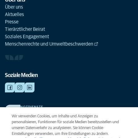
Über uns
Über uns
Aktuelles
Presse
Tierärztlicher Beirat
Soziales Engagement
Menschenrechte und Umweltbeschwerden
Soziale Medien
NOTDIENSTE
Finden Sie hier Ihre Kliniken und Praxen für den Notfall. Weil Ihr Tier die
Wir verwenden Cookies, um Inhalte und Anzeigen zu
beste Versorgung verdient.
personalisieren, Funktionen für soziale Medien bereitzustellen und
unseren Datenverkehr zu analysieren. Sie können Cookie-
Einstellungen verwenden, um Ihre Einstellungen zu ändern.
Datenschutz