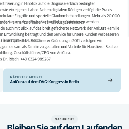
ifizierung in Hinblick auf die Diagnose erblich bedingter
owie ein eigenes Labor. Neben digitalem Röntgen verfügt die Praxis
raokulare Eingriffe und spezielle Glaukombehandlungen. Mehr als 20.000
 Tierärzten aus dem Rhein-Neckar-Gebiet überwiesen werden.
enden Partner zu erhalten, der ein ausgezeichnetes
de auch mit Blick auf das breit gefächerte Netzwerk der AniCura-Familie
en Entwicklung beiträgt und den Service für unsere Kunden verbesseren
Tierarztpraxis Dr. Rösch.
lkommen zu heißen. Seit unserer Gründung in 2011 verfolgen wir
g gemeinsam als Familie zu gestalten und Vorteile für Haustiere, Besitzer
Dahlberg, Geschäftsführer/CEO von AniCura.
xis Dr. Rösch, +49 6324 989267
NÄCHSTER ARTIKEL
AniCura auf dem DVG-Kongress in Berlin
NACHRICHT
Bleiben Sie auf dem Laufenden