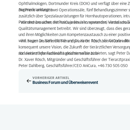
Ophthalmologen, Dortmunder Kreis (DOK) und verfügt über eine Zert
Augenerkrankungen.
Die Praxis umfasst zwei Operationssäle, fünf Behandlungszimmer s
zusätzlich über Spezialausrüstungen für Hornhautoperationen, int
Patienten besuchen die Praxis jedes Jahr, wovon drei Viertel von
- Wir sind uns sicher, mit AniCura einen kompetenten, vorausschau
Qualitätsmanagement betreibt. Wir sind überzeugt, dass dies gera
und ihren Möglichkeiten zum Kompetenzaustausch zu einer positiv
wird, sagen Dr. Bärbel Rösch und Dr. Xaver Rösch, die Gründer der 
- Wir freuen uns sehr, die Tierarztpraxis Dr. Rösch bei AniCura wil
konsequent unsere Vision, die Zukunft der tierärztlichen Versorgun
und tierärztliche Fachkräfte gleichermaßen zu bieten, sagt Peter 
Für weitere Informationen kontaktieren Sie bitte
Dr. Xaver Rösch, Mitgründer und Geschäftsführer der Tierarztpra
Peter Dahlberg, Geschäftsführer/CEO AniCura, +46 730 505 050
VORHERIGER ARTIKEL
Business Forum und Überweiserevent