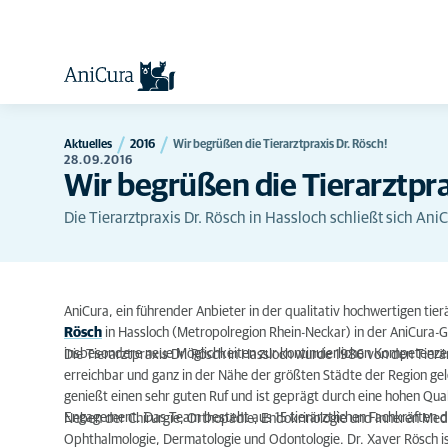
Aktuelles
2016
Wir begrüßen die Tierarztpraxis Dr. Rösch!
28.09.2016
Wir begrüßen die Tierarztpra
Die Tierarztpraxis Dr. Rösch in Hassloch schließt sich Ani
AniCura, ein führender Anbieter in der qualitativ hochwertigen tie
Rösch
in Hassloch (Metropolregion Rhein-Neckar) in der AniCura
insbesondere neue Möglichkeiten zur kontinuierlichen Kompetenz
Die Tierarztpraxis Dr. Rösch in Hassloch wurde 1986 von den Tierä
erreichbar und ganz in der Nähe der größten Städte der Region geleg
genießt einen sehr guten Ruf und ist geprägt durch eine hohen Qual
Engagement. Das Team besteht aus 15 tierärztlichen Fachkräften d
Neben der Chirurgie, Orthopädie, Endokrinologie und Inneren Mediz
Ophthalmologie, Dermatologie und Odontologie. Dr. Xaver Rösch is