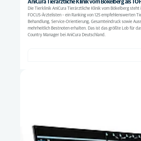
AniCura Tierärztliche Klinik vom Bökelberg als TOP
Die Tierklinik AniCura Tierärztliche Klinik vom Bökelberg ste
FOCUS-Ärztelisten – ein Ranking von 125 empfehlenswerten Tie
Behandlung, Service-Orientierung, Gesamteindruck sowie Ausstat
mehrheitlich Bestnoten erhalten. Das ist das größte Lob für d
Country Manager bei AniCura Deutschland.