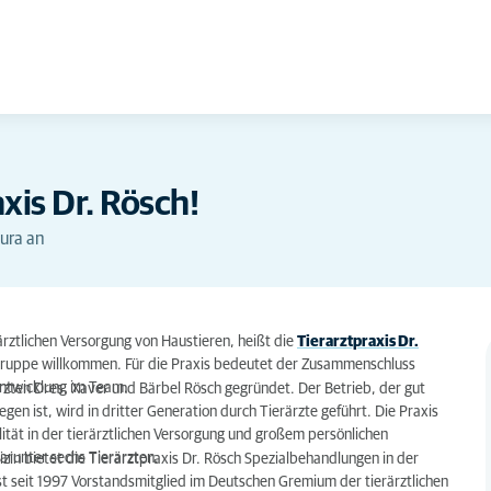
xis Dr. Rösch!
Cura an
rärztlichen Versorgung von Haustieren, heißt die
Tierarztpraxis Dr.
-Gruppe willkommen. Für die Praxis bedeutet der Zusammenschluss
entwicklung im Team.
rzten Dres. Xaver und Bärbel Rösch gegründet. Der Betrieb, der gut
en ist, wird in dritter Generation durch Tierärzte geführt. Die Praxis
ität in der tierärztlichen Versorgung und großem persönlichen
arunter sechs Tierärzten.
in bietet die Tierarztpraxis Dr. Rösch Spezialbehandlungen in der
t seit 1997 Vorstandsmitglied im Deutschen Gremium der tierärztlichen