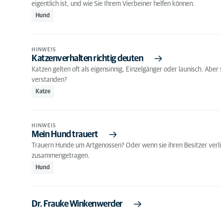
eigentlich ist, und wie Sie Ihrem Vierbeiner helfen können.
Hund
HINWEIS
Katzenverhalten richtig deuten
Katzen gelten oft als eigensinnig, Einzelgänger oder launisch. Abe
verstanden?
Katze
HINWEIS
Mein Hund trauert
Trauern Hunde um Artgenossen? Oder wenn sie ihren Besitzer verli
zusammengetragen.
Hund
Dr. Frauke Winkenwerder