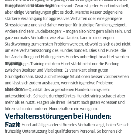
Ruhephasen und klare Regeln.
Übrigens sind die Gene nicht irrelevant: Zwar ist jeder Hund individuell,
aber einige Veranlagungen gibt es doch. Manche Rassen zeigen eine
stärkere Veranlagung für aggressives Verhalten oder eine geringere
Stresstoleranz und sind daher weniger für trubelige Familien geeignet.
Andere sind sehr „rudelbezogen“ – mögen also nicht gern allein sein. Und
ganz normales Verhalten, wie etwa Jaulen, kann in einer engen
Stadtwohnung zum ernsten Problem werden, obwohl es sich dabei nicht
um eine Verhaltensstörung des Hundes handelt. Dies sind Punkte, die
bei Anschaffung und Haltung eines Hundes unbedingt beachtet werden
müssen!
Training:
Regelmäßiges Training mit dem Hund stärkt nicht nur die Bindung
zwischen Besitzer und Vierbeiner. Es verankert einen guten
Grundgehorsam, lässt auch stressige Situationen besser vorüberziehen
und lässt sich zudem ausbauen, wenn sich irgendwo Probleme
abzeichnen.
Leider ist die Qualität des angebotenen Hundetrainings sehr
unterschiedlich. Schlecht durchgeführtes Hundetraining schadet aber
mehr als es nutzt. Fragen Sie Ihren Tierarzt nach guten Adressen und
hören sich unter anderen Hundehaltern ein wenig um.
Verhaltensstörungen bei Hunden:
Fazit
Wenn Ihr Hund auffälliges oder störendes Verhalten zeigt, holen Sie sich
frühzeitig Unterstützung bei qualifiziertem Personal. So können sich