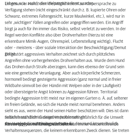
Lebens, v. a. auch in der Welpenzeit erlernt wurden.
Ein gesunder Hund, dem die Möglichkeiten zur Körpersprache zu
Verfügung stehen (nicht eingeschränkt durch z. B. kupierte Ohren oder
Schwanz, extremes Faltengesicht, kurze Maulwinkel, etc.), wird nur in
sehr „wichtigen“ Fällen angreifen oder angegriffen werden. Ein Angriff
birgt ja auch für ihn immer das Risiko, selbst verletzt zu werden. In der
Regel werden Konflikte also über Drohverhalten (hierzu ist eine
erkennbare Mimik-Augen, Ohrenspiel, Lefzenstellung wichtig), Flucht
oder – meistens – über soziale Interaktion der Beschwichtigung/Demut
gelöst.
Ein gestört aggressives Verhalten zeichnet sich durch plötzliches
Angreifen ohne vorhergehendes Drohverhalten aus. Wurde dem Hund
das Drohen durch Strafe aberzogen, kann dies ebenso der Grund sein
wie eine genetische Veranlagung. Aber auch körperliche Schmerzen,
hormonell bedingt gesteigerte Aggression (ganz normal und in freier
Wildbahn sinnvoll bei der Hündin mit Welpen oder in der Läufigkeit)
oder übersteigerte Angst können zu Aggression führen. Territorial
bedingte Aggression tritt meist nur im eigenen Garten o. Ä. auf, seltener
im freien Gelände, wo sich die Hunde meist normal benehmen. Anders
sieht es aus, wenn der Hund seinen Halter beschützen will: Dies ist dann
natürlich auch beim Gassigehen problematisch.
Selbstverständlich ist dieses Verhalten sehr gefährlich für die Umwelt
des Hundes! Eine Verhaltenstherapie für den Hund ist unerlässlich.
Stereotypien und Zwangsverhalten:
Als stereotypes Verhalten bezeichnet man immer wiederkehrende
Verhaltenssequenzen, die keinem erkennbaren Zweck dienen. Sie treten