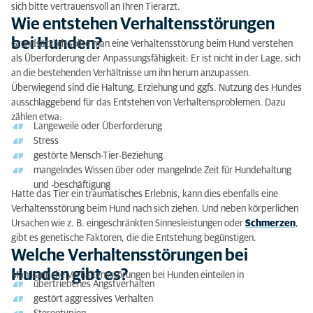
sich bitte vertrauensvoll an Ihren Tierarzt.
Wie entstehen Verhaltensstörungen
bei Hunden?
Grundsätzlich sollte man eine Verhaltensstörung beim Hund verstehen
als Überforderung der Anpassungsfähigkeit: Er ist nicht in der Lage, sich
an die bestehenden Verhältnisse um ihn herum anzupassen.
Überwiegend sind die Haltung, Erziehung und ggfs. Nutzung des Hundes
ausschlaggebend für das Entstehen von Verhaltensproblemen. Dazu
zählen etwa:
Langeweile oder Überforderung
Stress
gestörte Mensch-Tier-Beziehung
mangelndes Wissen über oder mangelnde Zeit für Hundehaltung
und -beschäftigung
Hatte das Tier ein traumatisches Erlebnis, kann dies ebenfalls eine
Verhaltensstörung beim Hund nach sich ziehen. Und neben körperlichen
Ursachen wie z. B. eingeschränkten Sinnesleistungen oder
Schmerzen
,
gibt es genetische Faktoren, die die Entstehung begünstigen.
Welche Verhaltensstörungen bei
Hunden gibt es?
Man kann die Verhaltensstörungen bei Hunden einteilen in
übertriebenes Angstverhalten
gestört aggressives Verhalten