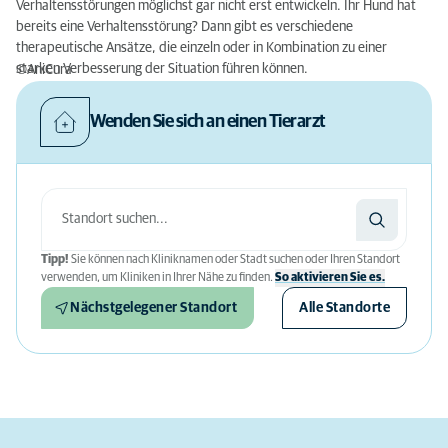
Verhaltensstörungen möglichst gar nicht erst entwickeln. Ihr Hund hat
bereits eine Verhaltensstörung? Dann gibt es verschiedene
therapeutische Ansätze, die einzeln oder in Kombination zu einer
starken Verbesserung der Situation führen können.
©AniCura
Wenden Sie sich an einen Tierarzt
Tipp!
Sie können nach Kliniknamen oder Stadt suchen oder Ihren Standort
verwenden, um Kliniken in Ihrer Nähe zu finden.
So aktivieren Sie es.
Nächstgelegener Standort
Alle Standorte