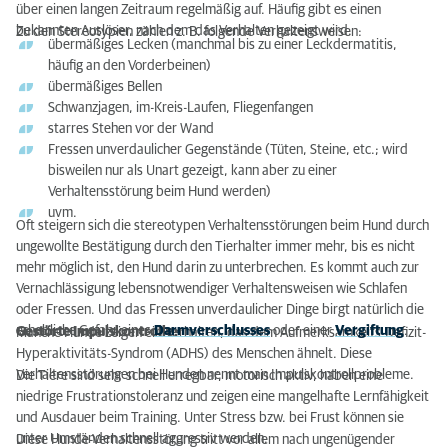
über einen langen Zeitraum regelmäßig auf. Häufig gibt es einen
bekannten Auslöser, nach dem das Verhalten gezeigt wird.
Zu den Stereotypien zählen z. B. folgende Verhaltensweisen:
übermäßiges Lecken (manchmal bis zu einer Leckdermatitis,
häufig an den Vorderbeinen)
übermäßiges Bellen
Schwanzjagen, im-Kreis-Laufen, Fliegenfangen
starres Stehen vor der Wand
Fressen unverdaulicher Gegenstände (Tüten, Steine, etc.; wird
bisweilen nur als Unart gezeigt, kann aber zu einer
Verhaltensstörung beim Hund werden)
uvm.
Oft steigern sich die stereotypen Verhaltensstörungen beim Hund durch
ungewollte Bestätigung durch den Tierhalter immer mehr, bis es nicht
mehr möglich ist, den Hund darin zu unterbrechen. Es kommt auch zur
Vernachlässigung lebensnotwendiger Verhaltensweisen wie Schlafen
oder Fressen. Und das Fressen unverdaulicher Dinge birgt natürlich die
erhebliche Gefahr eines
Darmverschlusses
oder einer
Vergiftung
.
Gestörte Impulskontrolle:
Manche Hunde zeigen ein Verhalten, das dem Aufmerksamkeits-Defizit-
Hyperaktivitäts-Syndrom (ADHS) des Menschen ähnelt. Diese
Verhaltensstörungen bei Hunden nennt man Impulskontrollprobleme.
Die Tiere sind sehr schnell erregbar, motorisch aktiv, haben eine
niedrige Frustrationstoleranz und zeigen eine mangelhafte Lernfähigkeit
und Ausdauer beim Training. Unter Stress bzw. bei Frust können sie
unter Umständen schnell aggressiv werden.
Diese Hunde-Verhaltensstörung tritt vor allem nach ungenügender