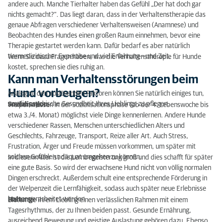
andere auch. Manche Tierhalter haben das Gefühl „Der hat doch gar
nichts gemacht?“. Das liegt daran, dass in der Verhaltenstherapie das
genaue Abfragen verschiedener Verhaltensweisen (Anamnese) und
Beobachten des Hundes einen großen Raum einnehmen, bevor eine
Therapie gestartet werden kann. Dafür bedarf es aber natürlich
tiermedizinischer Expertise und viel Erfahrung – und Zeit.
Wenn Sie dazu Fragen haben, was die Verhaltenstherapie für Hunde
kostet, sprechen sie dies ruhig an.
Kann man Verhaltensstörungen beim
Hund vorbeugen?
Analog zu den auslösenden Faktoren können Sie natürlich einiges tun,
um die psychische Gesundheit Ihres Lieblings zu pflegen.
Sozialisation:
Welpen müssen in der Sozialisationsphase (ab der 4. Lebenswoche bis
etwa 3./4. Monat) möglichst viele Dinge kennenlernen. Andere Hunde
verschiedener Rassen, Menschen unterschiedlichen Alters und
Geschlechts, Fahrzeuge, Transport, Reize aller Art. Auch Stress,
Frustration, Ärger und Freude müssen vorkommen, um später mit
solchen Gefühlen adäquat umgehen zu können.
In diesem Alter ist die Lernbegeisterung groß und dies schafft für später
eine gute Basis. So wird der erwachsene Hund nicht von völlig normalen
Dingen erschreckt. Außerdem schult eine entsprechende Förderung in
der Welpenzeit die Lernfähigkeit, sodass auch später neue Erlebnisse
besser verarbeitet werden.
Haltung:
Bieten Sie Ihrem Liebling einen verlässlichen Rahmen mit einem
Tagesrhythmus, der zu Ihnen beiden passt. Gesunde Ernährung,
ausreichend Bewegung und geistige Auslastung gehören dazu. Ebenso