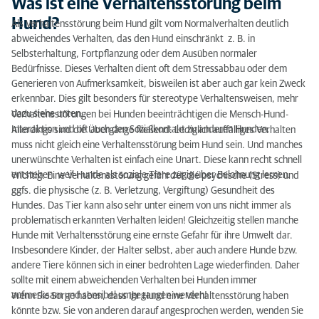
Was ist eine Verhaltensstörung beim
Was ist eine Verhaltensstörung beim Hund?
Hund?
Als Verhaltensstörung beim Hund gilt vom Normalverhalten deutlich
abweichendes Verhalten, das den Hund einschränkt z. B. in
Wie entstehen Verhaltensstörungen bei Hunden?
Selbsterhaltung, Fortpflanzung oder dem Ausüben normaler
Bedürfnisse. Dieses Verhalten dient oft dem Stressabbau oder dem
Welche Verhaltensstörungen bei Hunden gibt es?
Generieren von Aufmerksamkeit, bisweilen ist aber auch gar kein Zweck
erkennbar. Dies gilt besonders für stereotype Verhaltensweisen, mehr
Wie werden Verhaltensstörungen beim Hund
dazu siehe unten.
Verhaltensstörungen bei Hunden beeinträchtigen die Mensch-Hund-
behandelt?
Interaktion und oft auch den Sozialkontakt zu anderen Hunden.
Allerdings sind die Übergänge fließend: Lediglich auffälliges Verhalten
Verhaltenstherapie beim Hund: Wie läuft sie ab?
muss nicht gleich eine Verhaltensstörung beim Hund sein. Und manches
unerwünschte Verhalten ist einfach eine Unart. Diese kann recht schnell
Verhaltenstherapie Hund: Kosten
entstehen, weil Hunde als soziale Tiere zügig über Belohnung lernen.
Wichtig: Eine Verhaltensstörung gefährdet die psychische (Stress) und
ggfs. die physische (z. B. Verletzung, Vergiftung) Gesundheit des
Kann man Verhaltensstörungen beim Hund
Hundes. Das Tier kann also sehr unter einem von uns nicht immer als
vorbeugen?
problematisch erkannten Verhalten leiden! Gleichzeitig stellen manche
Hunde mit Verhaltensstörung eine ernste Gefahr für ihre Umwelt dar.
Verhaltensstörungen bei Hunden: Fazit
Insbesondere Kinder, der Halter selbst, aber auch andere Hunde bzw.
andere Tiere können sich in einer bedrohten Lage wiederfinden. Daher
sollte mit einem abweichenden Verhalten bei Hunden immer
aufmerksam und sensibel umgegangen werden!
Wenn Sie Sorge haben, dass Ihr Hund eine Verhaltensstörung haben
könnte bzw. Sie von anderen darauf angesprochen werden, wenden Sie