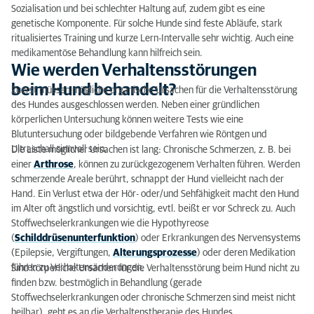
Sozialisation und bei schlechter Haltung auf, zudem gibt es eine
genetische Komponente. Für solche Hunde sind feste Abläufe, stark
ritualisiertes Training und kurze Lern-Intervalle sehr wichtig. Auch eine
medikamentöse Behandlung kann hilfreich sein.
Wie werden Verhaltensstörungen
beim Hund behandelt?
Zuerst müssen mögliche organische Ursachen für die Verhaltensstörung
des Hundes ausgeschlossen werden. Neben einer gründlichen
körperlichen Untersuchung können weitere Tests wie eine
Blutuntersuchung oder bildgebende Verfahren wie Röntgen und
Ultraschall sinnvoll sein.
Die Liste möglicher Ursachen ist lang: Chronische Schmerzen, z. B. bei
einer
Arthrose
, können zu zurückgezogenem Verhalten führen. Werden
schmerzende Areale berührt, schnappt der Hund vielleicht nach der
Hand. Ein Verlust etwa der Hör- oder/und Sehfähigkeit macht den Hund
im Alter oft ängstlich und vorsichtig, evtl. beißt er vor Schreck zu. Auch
Stoffwechselerkrankungen wie die Hypothyreose
(
Schilddrüsenunterfunktion
) oder Erkrankungen des Nervensystems
(Epilepsie, Vergiftungen,
Alterungsprozesse
) oder deren Medikation
führen zu Verhaltensänderungen.
Sind körperliche Ursachen für die Verhaltensstörung beim Hund nicht zu
finden bzw. bestmöglich in Behandlung (gerade
Stoffwechselerkrankungen oder chronische Schmerzen sind meist nicht
heilbar), geht es an die Verhaltenstherapie des Hundes.