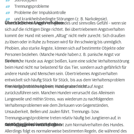
Stereotypien
Trennungsprobleme
Probleme der Impulskontrolle
und krankheitsbedingte Störungen (z. B. Narkolepsie).
Übertriebenes Angstverhalten:
Grundsätzlich ist „Angst“ ein gesundes und sinnvolles Gefühl – wenn sie
sich auf die richtigen Dinge richtet. Bei übertriebenem Angstverhalten
kommt der Hund mit seinem „Alltag“ nicht mehr zurecht: Sich draußen
zu lösen oder in Ruhe zu fressen wird für ihn schwierig bis unmöglich.
Phobien, also starke Ängste, können sich auf bestimmte Objekte oder
Personen beziehen. (Manche Hunde haben z. B. panische Angst vor
Kindern.)
Da manche Hunde aus Angst beißen, kann eine solche Verhaltensstörung
beim Hund nicht nur belastend für das Tier, sondern auch gefährlich für
andere Hunde und Menschen sein. Übertriebenes Angstverhalten
entwickelt sich häufig Stück für Stück, bis aus dem Verhaltensproblem
eine Verhaltensstörung beim Hund geworden ist.
Trennungsprobleme können, müssen aber nicht auf Angst
zurückzuführen sein. Manchen Hunden verursacht das Alleinsein
Langeweile und mithin Stress, was wiederum zu nachfolgenden
Verhaltensproblemen wie dem Zerkauen von Gegenständen,
Unsauberkeit, Bellen und Jaulen führt. Trennungs- bzw.
Trennungsangstprobleme treten relativ häufig bei Jungtieren auf, in
unterschiedlicher Ausprägung.
Gestört aggressives Verhalten:
Auch aggressives Verhalten gehört zum Normalverhalten des Hundes.
Allerdings folgt es normalerweise bestimmten Regeln, die während des