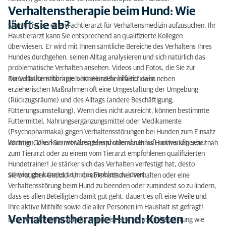
Verhaltenstherapie beim Hund: Wie
läuft sie ab?
Sinnvoll ist es, einen Fachtierarzt für Verhaltensmedizin aufzusuchen. Ihr
Haustierarzt kann Sie entsprechend an qualifizierte Kollegen
überwiesen. Er wird mit Ihnen sämtliche Bereiche des Verhaltens Ihres
Hundes durchgehen, seinen Alltag analysieren und sich natürlich das
problematische Verhalten ansehen. Videos und Fotos, die Sie zur
Konsultation mitbringen, können sehr hilfreich sein.
Die Verhaltenstherapie beim Hund beinhaltet dann neben
erzieherischen Maßnahmen oft eine Umgestaltung der Umgebung
(Rückzugsräume) und des Alltags (andere Beschäftigung,
Fütterungsumstellung). Wenn dies nicht ausreicht, können bestimmte
Futtermittel, Nahrungsergänzungsmittel oder Medikamente
(Psychopharmaka) gegen Verhaltensstörungen bei Hunden zum Einsatz
kommen. Dies kann vorübergehend oder dauerhaft notwendig sein.
Wichtig: Gehen Sie mit Verhaltensproblemen Ihres Hundes lieber zeitnah
zum Tierarzt oder zu einem vom Tierarzt empfohlenen qualifizierten
Hundetrainer! Je stärker sich das Verhalten verfestigt hat, desto
schwieriger kann es sein, das Problem zu lösen.
Sie brauchen Geduld: Um problematisches Verhalten oder eine
Verhaltensstörung beim Hund zu beenden oder zumindest so zu lindern,
dass es allen Beteiligten damit gut geht, dauert es oft eine Weile und
Ihre aktive Mithilfe sowie die aller Personen im Haushalt ist gefragt!
Verhaltenstherapie Hund: Kosten
Eine Verhaltenstherapie für Hunde ist eine tierärztliche Leistung wie