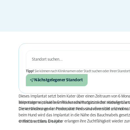
Tipp!
Sie können nach Kliniknamen oder Stadt suchen oder Ihren Standort
Nächstgelegener Standort
Dieses Implantat setzt beim Kater über einen Zeitraum von 6 Monat
körpereigene pulsatile GnRH-Ausschüttung zunächst stimuliert, u
Beim Kater wird wie beim Rüden eine Reduktion der Hodengröße t
Diese Häkchen an der Penisspitze sind von außen nicht erkennbar. 
Die Veränderungen an Hoden und Penis sind reversibel und normali
beim Hund wird das Implantat in die Nähe des Bauchnabels gesetz
entfernt werden. Die Kater erlangen ihre Zuchtfähigkeit wieder zur
© AniCura, Diana Ersepke