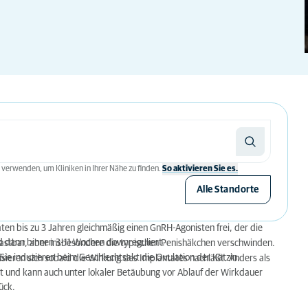
 verwenden, um Kliniken in Ihrer Nähe zu finden.
So aktivieren Sie es.
Alle Standorte
en bis zu 3 Jahren gleichmäßig einen GnRH-Agonisten frei, der die
nd dann binnen 3-11 Wochen downreguliert.
astbar, aber insbesondere die typischen Penishäkchen verschwinden.
Sie induzieren beim Geschlechtsakt die Ovulation der Kätzin.
sieren sich sobald die Wirkung des Implantates nachläßt. Anders als
t und kann auch unter lokaler Betäubung vor Ablauf der Wirkdauer
ück.