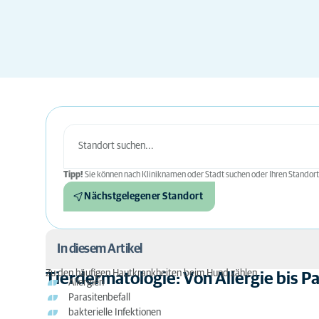
Tipp!
Sie können nach Kliniknamen oder Stadt suchen oder Ihren Standort
Nächstgelegener Standort
In diesem Artikel
Zu den häufigen Hautkrankheiten beim Hund zählen
Tierdermatologie: Von Allergie bis P
Allergien
Tierdermatologie: Von Allergie bis Parasiten
Parasitenbefall
bakterielle Infektionen
Wie erkenne ich Hautveränderungen bei meinem