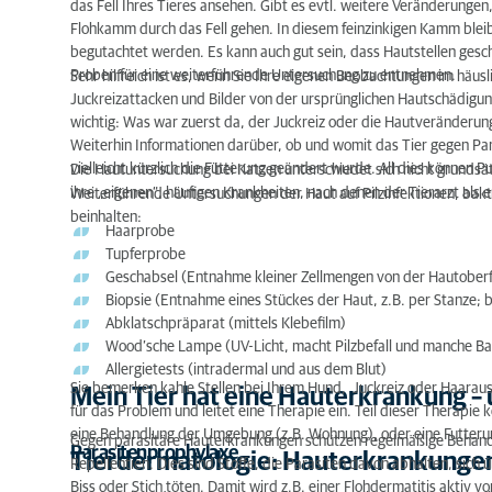
das Fell Ihres Tieres ansehen. Gibt es evtl. weitere Veränderungen,
Flohkamm durch das Fell gehen. In diesem feinzinkigen Kamm blei
begutachtet werden. Es kann auch gut sein, dass Hautstellen gesc
Proben für eine weiterführende Untersuchung zu entnehmen.
Sehr hilfreich ist es, wenn Sie Ihre eigenen Beobachtungen im häus
Juckreizattacken und Bilder von der ursprünglichen Hautschädigu
wichtig: Was war zuerst da, der Juckreiz oder die Hautveränderun
Weiterhin Informationen darüber, ob und womit das Tier gegen Pa
vielleicht kürzlich die Fütterung geändert wurde. All dies können Pu
Die Hautuntersuchung bei Katzen unterschiedet sich nicht grundsät
ihre „eigenen“, häufigen Krankheiten, nach denen der Tierarzt als e
Weiterführende Untersuchungen der Haut auf Pilzinfektionen, bakte
beinhalten:
Haarprobe
Tupferprobe
Geschabsel (Entnahme kleiner Zellmengen von der Hautoberf
Biopsie (Entnahme eines Stückes der Haut, z.B. per Stanze; 
Abklatschpräparat (mittels Klebefilm)
Wood’sche Lampe (UV-Licht, macht Pilzbefall und manche Bak
Allergietests (intradermal und aus dem Blut)
Sie bemerken kahle Stellen bei Ihrem Hund, Juckreiz oder Haarausfa
Mein Tier hat eine Hauterkrankung –
für das Problem und leitet eine Therapie ein. Teil dieser Therap
eine Behandlung der Umgebung (z.B. Wohnung), oder eine Futterumst
Gegen parasitäre Hauterkrankungen schützen regelmäßige Behand
Parasitenprophylaxe
Tierdermatologie: Hauterkrankunge
Repellentien. Dies sind Stoffe, die Parasiten davon abhalten, sich 
Biss oder Stich töten. Damit wird z.B. einer Flohdermatitis aktiv v