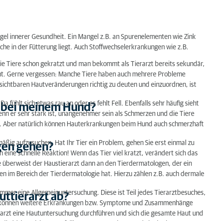
gel innerer Gesundheit. Ein Mangel z.B. an Spurenelementen wie Zink
?
che in der Fütterung liegt. Auch Stoffwechselerkrankungen wie z.B.
ie Tiere schon gekratzt und man bekommt als Tierarzt bereits sekundär,
icht. Gerne vergessen: Manche Tiere haben auch mehrere Probleme
e sichtbaren Hautveränderungen richtig zu deuten und einzuordnen, ist
ühlt sich etwas rau an oder es fehlt Fell. Ebenfalls sehr häufig sieht
 bei meinem Hund?
enn er sehr stark ist, unangenehmer sein als Schmerzen und die Tiere
st. Aber natürlich können Hauterkrankungen beim Hund auch schmerzhaft
mäßig aufzusuchen. Hat Ihr Tier ein Problem, gehen Sie erst einmal zu
ogen gehen?
eine schnelle Reaktion! Wenn das Tier viel kratzt, verändert sich das
e überweist der Haustierarzt dann an den Tierdermatologen, der ein
 im Bereich der Tierdermatologie hat. Hierzu zählen z.B. auch dermale
mmer eine Allgemeinuntersuchung. Diese ist Teil jedes Tierarztbesuches,
uttierarzt ab?
st, können weitere Erkrankungen bzw. Symptome und Zusammenhänge
arzt eine Hautuntersuchung durchführen und sich die gesamte Haut und