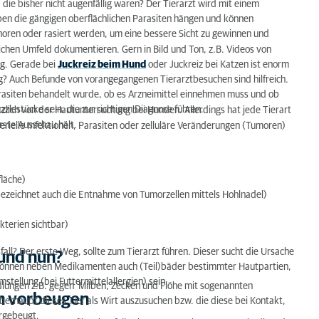
 die bisher nicht augenfällig waren? Der Tierarzt wird mit einem
ben die gängigen oberflächlichen Parasiten hängen und können
horen oder rasiert werden, um eine bessere Sicht zu gewinnen und
lichen Umfeld dokumentieren. Gern in Bild und Ton, z.B. Videos von
ng. Gerade bei
Juckreiz beim Hund
oder Juckreiz bei Katzen ist enorm
g? Auch Befunde von vorangegangenen Tierarztbesuchen sind hilfreich.
rasiten behandelt wurde, ob es Arzneimittel einnehmen muss und ob
zzlestücke sein, die zur richtigen Diagnose führen.
zlich von der Hautuntersuchung bei Hunden. Allerdings hat jede Tierart
rste Ausschau hält.
rielle Infektionen, Parasiten oder zelluläre Veränderungen (Tumoren)
läche)
bezeichnet auch die Entnahme von Tumorzellen mittels Hohlnadel)
terien sichtbar)
ll? Der erste Weg, sollte zum Tierarzt führen. Dieser sucht die Ursache
 und nun?
ie können neben Medikamenten auch (Teil)bäder bestimmter Hautpartien,
ellung (bei Futtermittelallergien) sein.
lungen z.B. gegen Milben, Zecken und Flöhe mit sogenannten
n vorbeugen
überhaupt dieses Tier als Wirt auszusuchen bzw. die diese bei Kontakt,
orgebeugt.