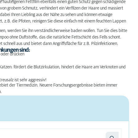
 hauteigenen Fettfilm ebenfalls einen guten Schutz gegen schädigende
 von grobem Schmutz, verhindert ein Verfilzen der Haare und massiert
abei Ihren Liebling aus der Nähe zu sehen und können etwaige
, z.B. die Pfoten, reinigen Sie diese einfach mit einem feuchten Lappen
n, werden Sie ihn verständlicherweise baden wollen. Tun Sie dies bitte
o ohne Duftstoffe, das die natürliche Fettschicht des Fells schont.
chnell aus und bietet dann Angriffsfläche für z.B. Pilzinfektionen.
kungen sind:
n oder drücken
tzen: fördert die Blutzirkulation, hindert die Haare am Verknoten und
eusalz ist sehr aggressiv!
gebiet der Tiermedizin. Neuere Forschungsergebnisse bieten immer
.