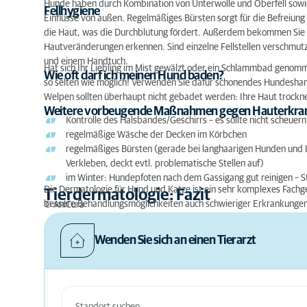
Hunde haben durch Kombination von Unterwolle und Oberfell sowie
Fellhygiene
Einflüsse von außen. Regelmäßiges Bürsten sorgt für die Befreiung
die Haut, was die Durchblutung fördert. Außerdem bekommen Sie d
Hautveränderungen erkennen. Sind einzelne Fellstellen verschmutzt
und einem Handtuch.
Hat sich Ihr Liebling im Mist gewälzt oder ein Schlammbad genomme
Wie oft darf ich meinen Hund baden?
so selten wie möglich! Verwenden Sie dafür schonendes Hundeshampo
Welpen sollten überhaupt nicht gebadet werden: Ihre Haut trocknet s
Weitere vorbeugende Maßnahmen gegen Hauterkran
Kontrolle des Halsbandes/Geschirrs – es sollte nicht scheuer
regelmäßige Wäsche der Decken im Körbchen
regelmäßiges Bürsten (gerade bei langhaarigen Hunden und Ka
Verkleben, deckt evtl. problematische Stellen auf)
im Winter: Hundepfoten nach dem Gassigang gut reinigen – Str
Die Dermatologie für Hund und Katze ist ein sehr komplexes Fach
Tierdermatologie: Fazit
bessere Behandlungsmöglichkeiten auch schwieriger Erkrankungen
© AniCura
Wenden Sie sich an einen Tierarzt