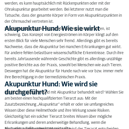
werden, es kann hauptsächlich mit Rückenpunkten oder mit der
Ohrakupunktur gearbeitet werden. Bei letzterer nutzt man die
Tatsache, dass der gesamte Körper in Form von Akupunkturpunkten in
der Ohrmuschel vertreten ist.
Akupunktur Hund: Wie sie wirkt
Die genaue Wirkung der Akupunktur bei Hunden zu erklären, ist
schwierig. Das Konzept von Energieströmen im Körper klingt auf den
ersten Blick für viele Menschen sehr fremd. Allerdings gibt es bereits
Nachweise, dass die Akupunktur bei manchen Erkrankungen gut wirkt.
Für andere fehlen belastbare wissenschaftliche Erkenntnisse. Durch ihre
bereits Jahrtausende währende Geschichte gibt es allerdings unzählige
positive Berichte aus der Praxis, sowohl bei Menschen wie auch Tieren.
Deswegen hat die Akupunktur für Hunde nach wie vor bzw. immer mehr
ihre Berechtigung in der tiermedizinischen Praxis.
Akupunktur Hund: Wie wird sie
durchgeführt?
Sie möchten, dass Ihr Hund mit Akupunktur behandelt wird? Wählen Sie
am besten einen hochqualifizierten Tierarzt aus: Mit der
Zusatzbezeichnung „Akupunktur“ erhält er oder sie umfangreiches
Wissen über diese Heilmethode und ihre Wirkung sowie Risiken.
Gleichzeitig hat ein solcher Tierarzt breites Wissen über mögliche
Erkrankungen und deren anderweitige Behandlung, wenn die
Akupunktur dafür ungeeignet sein sollte.