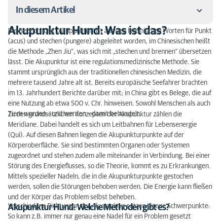
In diesem Artikel
Akupunktur Hund: Was ist das?
Die Bezeichnung „Akupunktur“ ist aus den lateinischen Worten für Punkt
Akupunktur Hund: Was ist das?
(acus) und stechen (pungere) abgeleitet worden, im Chinesischen heißt
die Methode „Zhen Jiu“, was sich mit „stechen und brennen“ übersetzen
Akupunktur Hund: Wie sie wirkt
lässt. Die Akupunktur ist eine regulationsmedizinische Methode. Sie
stammt ursprünglich aus der traditionellen chinesischen Medizin, die
Akupunktur Hund: Wie wird sie durchgeführt?
mehrere tausend Jahre alt ist. Bereits europäische Seefahrer brachten
im 13. Jahrhundert Berichte darüber mit; in China gibt es Belege, die auf
eine Nutzung ab etwa 500 v. Chr. hinweisen. Sowohl Menschen als auch
Tiere wurden – und werden – damit behandelt.
Zu den grundsätzlichen Konzepten der Akupunktur zählen die
Meridiane. Dabei handelt es sich um Leitbahnen für Lebensenergie
(Qui). Auf diesen Bahnen liegen die Akupunkturpunkte auf der
Körperoberfläche. Sie sind bestimmten Organen oder Systemen
zugeordnet und stehen zudem alle miteinander in Verbindung. Bei einer
Störung des Energieflusses, so die Theorie, kommt es zu Erkrankungen.
Mittels spezieller Nadeln, die in die Akupunkturpunkte gestochen
werden, sollen die Störungen behoben werden. Die Energie kann fließen
und der Körper das Problem selbst beheben.
Verschiedene Richtungen der Akupunktur setzen eigene Schwerpunkte:
Akupunktur Hund: Welche Methoden gibt es?
So kann z.B. immer nur genau eine Nadel für ein Problem gesetzt