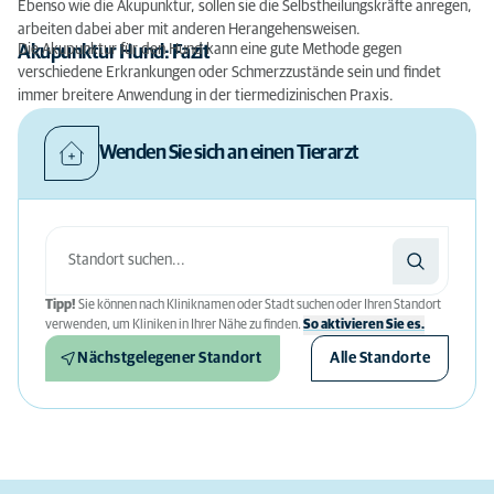
Ebenso wie die Akupunktur, sollen sie die Selbstheilungskräfte anregen,
arbeiten dabei aber mit anderen Herangehensweisen.
Die Akupunktur für den Hund kann eine gute Methode gegen
Akupunktur Hund: Fazit
verschiedene Erkrankungen oder Schmerzzustände sein und findet
immer breitere Anwendung in der tiermedizinischen Praxis.
Wenden Sie sich an einen Tierarzt
Tipp!
Sie können nach Kliniknamen oder Stadt suchen oder Ihren Standort
verwenden, um Kliniken in Ihrer Nähe zu finden.
So aktivieren Sie es.
Nächstgelegener Standort
Alle Standorte