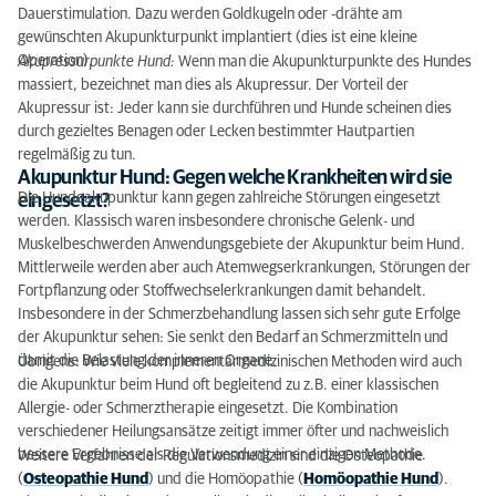
Dauerstimulation. Dazu werden Goldkugeln oder -drähte am
gewünschten Akupunkturpunkt implantiert (dies ist eine kleine
Operation).
Akupressurpunkte Hund:
Wenn man die Akupunkturpunkte des Hundes
massiert, bezeichnet man dies als Akupressur. Der Vorteil der
Akupressur ist: Jeder kann sie durchführen und Hunde scheinen dies
durch gezieltes Benagen oder Lecken bestimmter Hautpartien
regelmäßig zu tun.
Akupunktur Hund: Gegen welche Krankheiten wird sie
Die Hundeakupunktur kann gegen zahlreiche Störungen eingesetzt
eingesetzt?
werden. Klassisch waren insbesondere chronische Gelenk- und
Muskelbeschwerden Anwendungsgebiete der Akupunktur beim Hund.
Mittlerweile werden aber auch Atemwegserkrankungen, Störungen der
Fortpflanzung oder Stoffwechselerkrankungen damit behandelt.
Insbesondere in der Schmerzbehandlung lassen sich sehr gute Erfolge
der Akupunktur sehen: Sie senkt den Bedarf an Schmerzmitteln und
damit die Belastung der inneren Organe.
Übrigens: Wie viele komplementärmedizinischen Methoden wird auch
die Akupunktur beim Hund oft begleitend zu z.B. einer klassischen
Allergie- oder Schmerztherapie eingesetzt. Die Kombination
verschiedener Heilungsansätze zeitigt immer öfter und nachweislich
bessere Ergebnisse als die Verwendung einer einzigen Methode.
Weitere Verfahren der Regulationsmedizin sind die Osteopathie
(
Osteopathie Hund
) und die Homöopathie (
Homöopathie Hund
).