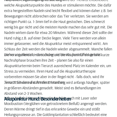
Nach einer eingehenden Untersuchung wird der Tierarzt entscheiden,
welche Akupunkturpunkte des Hundes er stimulieren möchte. Die dafür
extra hergestellten Nadeln sind leicht flexibel und können daher z.B. bei
Bewegungen nicht abbrechen oder das Tier verletzen. Sie werden am
richtigen Punkt ca. 1-3mm tief in die Haut gestochen. Dies schmerzt
wenig bis gar nicht und die meisten Hunde machen das sehr gut mit. Die
Nadeln wirken dann für etwa 20 Minuten. Während dieser Zeit sollte der
Hund ruhig z.B. auf einer Decke liegen. Viele Tiere werden von allein
immer gelassener, weil die Akupunktur meist entspannend wirkt. Am
Schluss der Zeit werden die Nadeln wieder abgesammelt. Manche fallen
vorher von allein ab – dann haben sie bereits ihren Effekt gehabt.
Die vorangehende Untersuchung und die Akupunktur sowie eine kurze
Nachruhphase brauchen ihre Zeit – planen Sie also für einen
Akupunkturtermin beim Tierarzt ausreichend Platz im Kalender ein, um
Stress zu vermeiden. Ihren Hund auf die Akupunkturtherapie
vorbereiten müssen Sie aber in der Regel nicht - falls doch, wird Ihr
Tierarzt Sie darauf aufmerksam machen.
Je nach Schwere und Art der Erkrankung wird anfangs häufiger, später
in größeren Abständen genadelt. Meist sind es Behandlungen im
Abstand von 2-3 Wochen.
Neben Nadeln können Akupunkturpunkte auch mit Laser oder
Akupunktur Hund: Besonderheiten
Moxibustion (Verglühen von getrocknetem Beifuß) angeregt werden.
Deren Wärme dringt tief in das erkrankte Gewebe ein und stößt
Heilungsprozesse an. Die Goldimplantation schließlich bedeutet eine