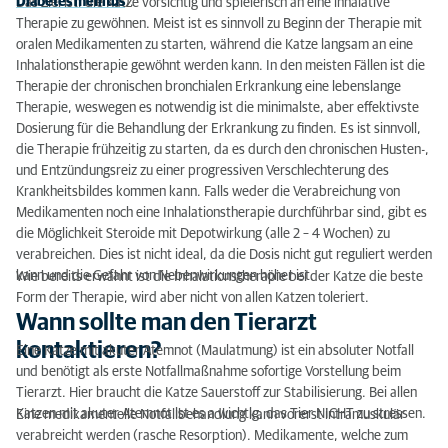
Diabetes mellitus
).
Das Ziel ist, die Katze vorsichtig und spielerisch an eine inhalative
Therapie zu gewöhnen. Meist ist es sinnvoll zu Beginn der Therapie mit
oralen Medikamenten zu starten, während die Katze langsam an eine
Inhalationstherapie gewöhnt werden kann. In den meisten Fällen ist die
Therapie der chronischen bronchialen Erkrankung eine lebenslange
Therapie, weswegen es notwendig ist die minimalste, aber effektivste
Dosierung für die Behandlung der Erkrankung zu finden. Es ist sinnvoll,
die Therapie frühzeitig zu starten, da es durch den chronischen Husten-,
und Entzündungsreiz zu einer progressiven Verschlechterung des
Krankheitsbildes kommen kann. Falls weder die Verabreichung von
Medikamenten noch eine Inhalationstherapie durchführbar sind, gibt es
die Möglichkeit Steroide mit Depotwirkung (alle 2 – 4 Wochen) zu
verabreichen. Dies ist nicht ideal, da die Dosis nicht gut reguliert werden
kann und die Gefahr von Nebenwirkungen höher ist.
Wie bereits erwähnt ist die Inhalationstherapie bei der Katze die beste
Form der Therapie, wird aber nicht von allen Katzen toleriert.
Wann sollte man den Tierarzt
kontaktieren?
Eine Katze mit akuter Atemnot (Maulatmung) ist ein absoluter Notfall
und benötigt als erste Notfallmaßnahme sofortige Vorstellung beim
Tierarzt. Hier braucht die Katze Sauerstoff zur Stabilisierung. Bei allen
Katzen mit akuter Atemnot ist es a wichtig, das Tier NICHT zu stressen.
Eine medikamentelle Notfallbehandlung kann vorerst intramuskulär
verabreicht werden (rasche Resorption). Medikamente, welche zum