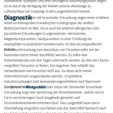
Atemmuster (pumpen) und eine verlängerte Ausatmungsphase zeigen,
da es durch die Verlegung der kleinen unteren Atemwege zu
Lufteinschluss (air trapping) in den Lungenbläschen kommt.
Diagnostik
Etwa 20% der Katzen mit bronchialer Erkrankung zeigen einen erhöhten
Anteil an eosinophilen Granulozyten (Untergruppe der weißen
Blutkörperchen) im Blut. Da es auch bei anderen allergischen oder
parasitären Erkrankungen (Lungenwürmer, Herzwürmer,
Magendarmparasiten, Hautparasiten) zu einer Erhöhung der
eosinophilen Granulozyten kommen kann, ist dies ein unspezifischer
Befund.
Eine Kotuntersuchung zum Ausschluss von Parasiten sollte bei der
hustenden Katze immer durchführt werden. Es sollte eine
Kotsammelprobe von drei Tagen untersucht werden, da dies die Chance
vergrößert Parasiten zu finden. Ein negativer Test schließt das
Vorhandensein von Parasiten nicht aus, da diese nicht immer
(intermittierend) ausgeschieden werden. Empfohlene
Kotuntersuchungen sind Auswanderungsverfahren nach Baermann
(Lungenwürmer).
Das klassische
Röntgenbild
einer Katze mit chronischer bronchialer
Erkrankung zeigt eine Verdickung der Bronchialwände, welche sich in
Form von Kreisringen (auch doughnuts genannt) und
Strassenbahnschienen erkennen lässt. Das Lungenfeld kann durch
Überblähung vergrößert erscheinen und das Zwerchfell hierdurch nach