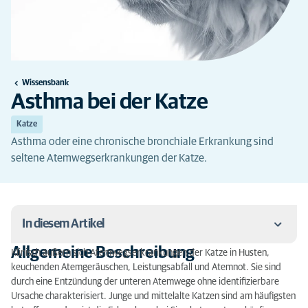
Wissensbank
Asthma bei der Katze
Katze
Asthma oder eine chronische bronchiale Erkrankung sind
seltene Atemwegserkrankungen der Katze.
In diesem Artikel
Allgemeine Beschreibung
Klinisch äußern sich Atemwegserkrankungen der Katze in Husten,
Allgemeine Beschreibung
keuchenden Atemgeräuschen, Leistungsabfall und Atemnot. Sie sind
durch eine Entzündung der unteren Atemwege ohne identifizierbare
Symptome
Ursache charakterisiert. Junge und mittelalte Katzen sind am häufigsten