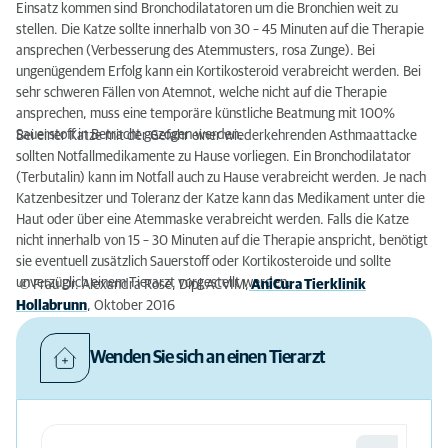
Einsatz kommen sind Bronchodilatatoren um die Bronchien weit zu
stellen. Die Katze sollte innerhalb von 30 – 45 Minuten auf die Therapie
ansprechen (Verbesserung des Atemmusters, rosa Zunge). Bei
ungenügendem Erfolg kann ein Kortikosteroid verabreicht werden. Bei
sehr schweren Fällen von Atemnot, welche nicht auf die Therapie
ansprechen, muss eine temporäre künstliche Beatmung mit 100%
Sauerstoff in Betracht gezogen werden.
Bei einer Katze mit der Gefahr einer wiederkehrenden Asthmaattacke
sollten Notfallmedikamente zu Hause vorliegen. Ein Bronchodilatator
(Terbutalin) kann im Notfall auch zu Hause verabreicht werden. Je nach
Katzenbesitzer und Toleranz der Katze kann das Medikament unter die
Haut oder über eine Atemmaske verabreicht werden. Falls die Katze
nicht innerhalb von 15 – 30 Minuten auf die Therapie anspricht, benötigt
sie eventuell zusätzlich Sauerstoff oder Kortikosteroide und sollte
unverzüglich einem Tierarzt vorgestellt werden.
© Frau Dr. Alexandra Rose, Dipl.ACVIM,
AniCura Tierklinik
Hollabrunn
, Oktober 2016
Wenden Sie sich an einen Tierarzt