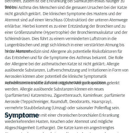
betroffen, zudem ist die Erkrankung bei Siamkatzen etwas häufiger zu
Diagnostik
finden.
Wie bei Asthma des Menschen sind die genauen Ursachen bei der Katze
nicht gänzlich geklärt. Die klinischen Symptome des Hustens und der
Therapie
Atemnot sind auf einen Verschluss (Obstruktion) der unteren Atemwege
erklärbar. Hierbei kommt es zu einer Entzündung der Bronchien und zu
Wann sollte man den Tierarzt kontaktieren?
einer Größenzunahme (Hypertrophie) der Bronchienmuskulatur und der
Schleimdrüsen. Dies führt zu einem verminderten Luftstrom in die
Lungenbläschen und zeigt sich klinisch in einer verstärkten Atmung bis
hin zu Atemnot.
In der Humanmedizin sind Allergene als potentielle Risikofaktoren für
das Entstehen und für die Symptome des Asthmas bekannt. Die Rolle
der Allergene bei der asthmatischen Katze ist nicht geklärt; Allergie
auslösende Substanzen, Luftverschmutzung und Irritationen in Form von
Aerosolen können aber potentiell die klinische Symptomatik
verschlimmern und die Erkrankung eventuell auch auslösen.
Aufmerksamkeit sollte auf eine mögliche Allergenexposition gelenkt
werden. Allergie auslösende Substanzen können ein neues
(parfümiertes) Katzenstreu, Zigarettenrauch, Kaminfeuer, parfümierte
Aerosole (Teppichreiniger, Raumduft, Deodorants, Haarspray),
vermehrte Staubbelastung (Umzug) oder saisonaler Pollenflug sein.
Symptome
Häufig zeigen Katzen mit einer chronischen bronchialen Erkrankung
wiederkehrenden Husten, Keuchen oder Atemnot und mögliche
Abgeschlagenheit (Lethargie). Die Katze kann ein angestrengtes