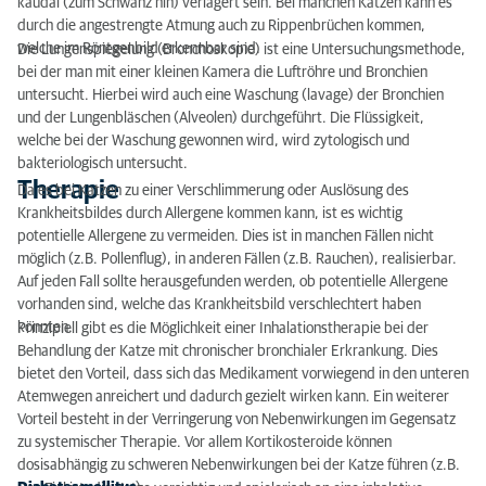
kaudal (zum Schwanz hin) verlagert sein. Bei manchen Katzen kann es
durch die angestrengte Atmung auch zu Rippenbrüchen kommen,
welche im Röntgenbild erkennbar sind.
Die Lungenspiegelung (Bronchoskopie) ist eine Untersuchungsmethode,
bei der man mit einer kleinen Kamera die Luftröhre und Bronchien
untersucht. Hierbei wird auch eine Waschung (lavage) der Bronchien
und der Lungenbläschen (Alveolen) durchgeführt. Die Flüssigkeit,
welche bei der Waschung gewonnen wird, wird zytologisch und
bakteriologisch untersucht.
Therapie
Da es bei Katzen zu einer Verschlimmerung oder Auslösung des
Krankheitsbildes durch Allergene kommen kann, ist es wichtig
potentielle Allergene zu vermeiden. Dies ist in manchen Fällen nicht
möglich (z.B. Pollenflug), in anderen Fällen (z.B. Rauchen), realisierbar.
Auf jeden Fall sollte herausgefunden werden, ob potentielle Allergene
vorhanden sind, welche das Krankheitsbild verschlechtert haben
könnten.
Prinzipiell gibt es die Möglichkeit einer Inhalationstherapie bei der
Behandlung der Katze mit chronischer bronchialer Erkrankung. Dies
bietet den Vorteil, dass sich das Medikament vorwiegend in den unteren
Atemwegen anreichert und dadurch gezielt wirken kann. Ein weiterer
Vorteil besteht in der Verringerung von Nebenwirkungen im Gegensatz
zu systemischer Therapie. Vor allem Kortikosteroide können
dosisabhängig zu schweren Nebenwirkungen bei der Katze führen (z.B.