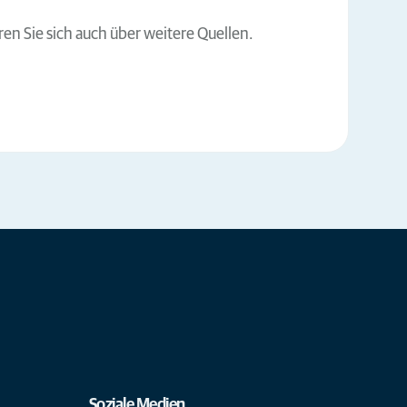
finden Sie auf den Seiten des
Tierärzteverbandes
und
der
Bundestierärztekammer
.
en Sie sich auch über weitere Quellen.
Soziale Medien