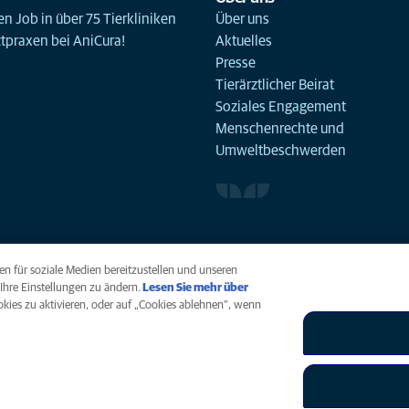
n Job in über 75 Tierkliniken
Über uns
ztpraxen bei AniCura!
Aktuelles
Presse
Tierärztlicher Beirat
Soziales Engagement
Menschenrechte und
Umweltbeschwerden
n für soziale Medien bereitzustellen und unseren
Ihre Einstellungen zu ändern.
Lesen Sie mehr über
ookies zu aktivieren, oder auf „Cookies ablehnen“, wenn
arrierefreiheit
Menschenrechte
Global Human Rights
AniCura ist