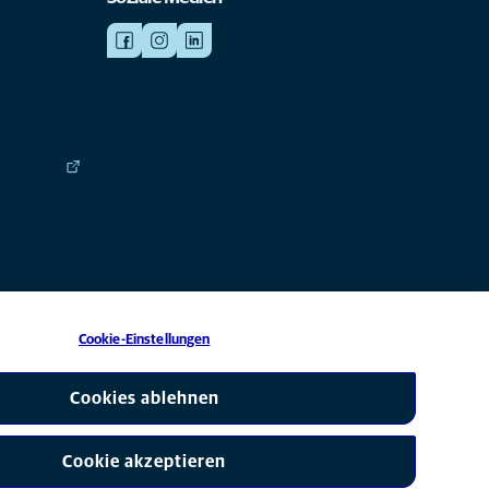
Cookie-Einstellungen
 eine Tochtergesellschaft von Mars, Inc © 2026
Cookies ablehnen
Cookie akzeptieren