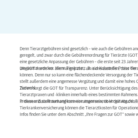
Denn Tierarztgebühren sind gesetzlich – wie auch die Gebühren a
geregelt, und zwar durch die Gebührenordnung für Tierärzte (GOT)
eine gesetzliche Anpassung der Gebühren – die erste seit 23 Jahren.
umgesetzt werden. Wenn Tierärzte z. B. aus Kulanz die Preise der
Die GOT wurde vor allem angepasst, um sicherzustellen, dass Tiera
können. Denn nur so kann eine flächendeckende Versorgung der Ti
stellt außerdem eine angemesse Vergütung und damit eine hohes Q
Tierwohl.
Zudem sorgt die GOT für Transparenz: Unter Berücksichtigung des ei
Tierarztpraxen und -kliniken innerhalb eines bestimmten Rahmens
Preisen und stellt zum anderen eine angemessene Vergütung der Ti
In diesem Zusammenhang kann es ratsam sein, über den Abschluss 
Tierkrankenversicherung können die Tierarztkosten für Operatio
Infos finden Sie unter dem Abschnitt „Ihre Fragen zur GOT“ sowie 