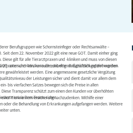
nderer Berufsgruppen wie Schornsteinfeger oder Rechtsanwälte –
. Seit dem 22. November 2022 gilt eine neue GOT. Damit einher ging
 Diese gilt für alle Tierarztpraxen und -kliniken und muss von diesen
 GOT unterschreiten, kann dies mit einer Bußgeldzahlung einhergehen.
rztpraxen und -kliniken auch zukünftig wirtschaftlich geführt werden
ere gewährleistet werden. Eine angemessene gesetzliche Vergütung
ualitätsniveau der Leistungen sicher und dient damit vor allem dem
n- bis vierfachen Satzes bewegen sich die Preise in allen
. Diese Transparenz schützt zum einen den Kunden vor überhöhten
erärzte sowie ihrer Teams sicher.
einer Tierkrankenversicherung nachzudenken. Mithilfe einer
nen oder die Behandlung von Erkrankungen aufgefangen werden. Weitere
weiter unten.