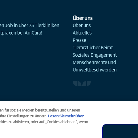
Über uns
n Job in über 75 Tierkliniken
Über uns
ztpraxen bei AniCura!
Aktuelles
Presse
Tierärztlicher Beirat
Soziales Engagement
Menschenrechte und
Umweltbeschwerden
n für soziale Medien bereitzustellen und unseren
Ihre Einstellungen zu ändern.
Lesen Sie mehr über
ookies zu aktivieren, oder auf „Cookies ablehnen“, wenn
arrierefreiheit
Menschenrechte
Global Human Rights
AniCura ist