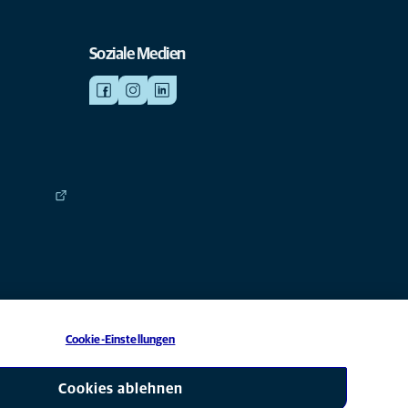
Soziale Medien
Cookie-Einstellungen
 eine Tochtergesellschaft von Mars, Inc © 2026
Cookies ablehnen