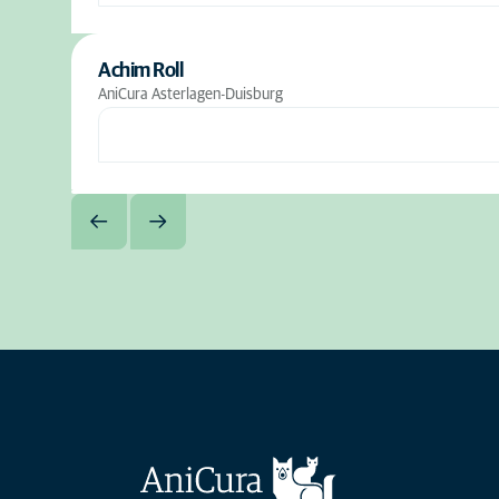
Achim Roll
AniCura Asterlagen-Duisburg