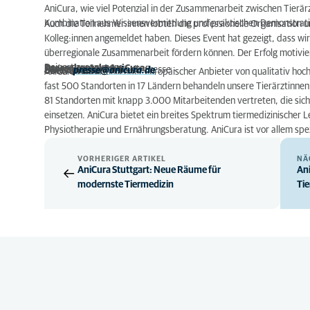
AniCura, wie viel Potenzial in der Zusammenarbeit zwischen
Tierär
Kombination aus Wissensvermittlung und praktischen Demonstrati
Auch die
Teilnehmer:innen
lobten die professionelle Organisation un
Kolleg:innen
angemeldet
haben.
Dieses Event hat gezeigt, dass wi
überregionale Zusammenarbeit fördern können. Der Erfolg motiviert
Deinert
zusammen.
Pressekontakt AniCura
:
Janina Bruckmann
- Ansprechpartner für die Presse -
E-Mail:
presse@anicura.de
Über
AniCura
AniCura ist ein führender europäischer Anbieter von qualitativ hoch
fast 500 Standorten in 17 Ländern behandeln unsere Tierärztinnen u
81 Standorten mit knapp 3.000 Mitarbeitenden vertreten, die sich
einsetzen. AniCura bietet ein breites Spektrum tiermedizinischer 
Physiotherapie und Ernährungsberatung. AniCura ist vor allem spez
VORHERIGER ARTIKEL
NÄ
AniCura Stuttgart: Neue Räume für
Ani
modernste Tiermedizin
Ti