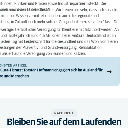
zt:innen
, Kliniken
und Praxen sowie
Industriepartnern steckt. Die
onen macht den Unterschied.“
d die praxisorientierten Inhalte. „Wir freuen uns sehr, dass sich so viele
r nicht nur Wissen vermitteln, sondern auch die regionale und
 uns, in Zukunft noch mehr solcher Gelegenheiten zu schaffen,“ fasst Dr.
wertiger tierärztlicher Versorgung für Kleintiere mit Sitz in Schweden. An
nd -ärzte jährlich rund 4,5 Millionen Tiere. AniCura Deutschland ist an
 jeden Tag mit Leidenschaft für die Gesundheit und das Wohl von Tieren
Leistungen der Präventiv- und Grundversorgung, Rehabilitation,
ialisiert auf die Versorgung von Hunden und Katzen.
CHSTER ARTIKEL
Cura-Tierarzt Torsten Hofmann engagiert sich im Ausland für
ere und Menschen
NACHRICHT
Bleiben Sie auf dem Laufenden