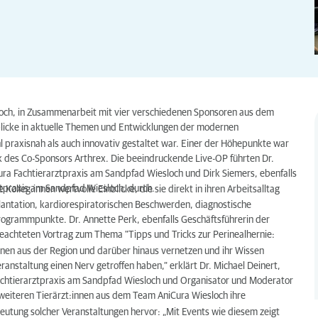
och
, in Zusammenarbeit mit vier
verschiedenen
S
ponsoren aus
dem
licke in aktuelle Themen und Entwicklungen der modernen
 praxisnah als auch innovativ gestaltet war. Einer der Höhepunkte war
k des
Co-
Sponsors Arthrex.
Die beeindruckende
Live-OP
führten Dr.
ura Fachtierarztpraxis am
Sandpfad
Wiesloch
und Dirk Siemers,
ebenfalls
ztpraxis am
Sandpfad
Wiesloch,
durch.
le
K
olleg:innen
wertvolle Einblicke, die sie direkt in
ihren Ar
beitsalltag
antation,
kardiorespiratorischen Beschwerden,
diagnostische
Programmpunkte.
Dr. Annette Perk, ebenfalls Geschäftsführerin der
beachteten
Vortrag zum Thema
"
Tipps und Tricks zur
Perinealhernie
:
nnen
aus der Region und darüber hinaus vernetzen und ihr Wissen
eranstaltung einen Nerv getroffen haben,“ erklärt
Dr. Michael Deinert
,
achtierarztpraxis am
Sandpfad
Wiesloch und Organisator
und Moderator
weiteren
Tierärzt:innen
aus dem Team AniCura Wiesloch
ihre
utung solcher Veranstaltungen hervor: „Mit Events wie diesem zeigt