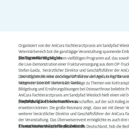
Organisiert von der AniCura Fachtierarztpraxis am
Sandpfad
Wiesl
Veterinärbereich
bot die ganztägige Veranstaltung spannende Einb
Kleintiermedizin.
Ein Tag voller Highlights
Das Event wartete mit einem vielfältigen Programm auf, das sowohl
die
Live-
Demonstration
einer Frakturversorgung aus dem OP-Truc
Stefan
Gaida
,
t
ierärztliche
r
Direktor
und
Geschäftsführer der AniC
t
ierärztlicher Direktor
und
Ge
s
chäftsführer der AniCura Fachtierar
„Die Möglichkeit, e
ine derartige
OP live zu v
erfol
gen, bringt für vie
integrieren können,“ betont Dr.
G
aida
.
Neben der Live-OP waren auch Vorträge zu Themen wie Kottranspl
Bildgebung und Ernährungslösungen bei Osteoarthrose beliebte 
AniCura Fachtierarztpraxis am
Sandpfad
Wiesloch hielt einen
viel 
Diagnose, OP
.”
Fortbildung auf höchstem Niveau
„Unser Ziel war es, eine Plattform zu schaffen, auf der sich
Kolleg:i
erweitern können. Die große Resonanz zeigt, dass wir mit dieser V
weiterer
t
ierärztliche
r
Direktor
und
Geschäftsführer der AniCura F
der Veranstaltung
.
Das
Überweiserevent
ermöglichte es auch
drei 
Erkenntnisse und Tipps zu präsentieren
.
Ein starkes Netzwerk für die Zukunft
Thomas Rieker, Head
of
Medical AniCura Deutschland, hob die Bede