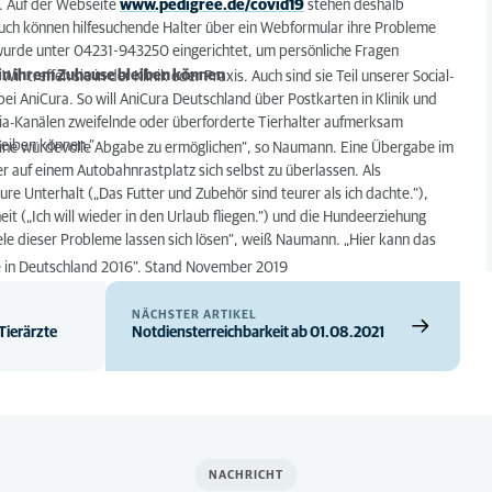
. Auf der Webseite
www.pedigree.de/covid19
stehen deshalb
uch können hilfesuchende Halter über ein Webformular ihre Probleme
e wurde unter 04231-943250 eingerichtet, um persönliche Fragen
 in ihrem Zuhause bleiben können
ir treffen sie in der Klinik oder Praxis. Auch sind sie Teil unserer Social-
AniCura. So will AniCura Deutschland über Postkarten in Klinik und
dia-Kanälen zweifelnde oder überforderte Tierhalter aufmerksam
leiben können.“
 eine würdevolle Abgabe zu ermöglichen“, so Naumann. Eine Übergabe im
er auf einem Autobahnrastplatz sich selbst zu überlassen. Als
 Unterhalt („Das Futter und Zubehör sind teurer als ich dachte.“),
eit („Ich will wieder in den Urlaub fliegen.“) und die Hundeerziehung
ele dieser Probleme lassen sich lösen“, weiß Naumann. „Hier kann das
me in Deutschland 2016". Stand November 2019
NÄCHSTER ARTIKEL
Tierärzte
Notdiensterreichbarkeit ab 01.08.2021
NACHRICHT