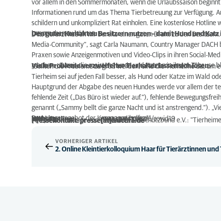
vor allem in den Sommermonaten, wenn die Urlaubssaison beginnt
Informationen rund um das Thema Tierbetreuung zur Verfügung. A
schildern und unkompliziert Rat einholen. Eine kostenlose Hotlin
besprechen zu können.
Den guten Kontakt zu Besitzern nutzen – damit Hund und Katz
„Als Tierarzt haben wir bereits einen guten Draht zu den Besitzern. W
Media-Community“, sagt Carla Naumann, Country Manager DACH bei 
Praxen sowie Anzeigenmotiven und Video-Clips in ihren Social-Me
machen. „Damit die meisten Hunde und Katzen in ihrem Zuhause b
Viele Probleme verzweifelter Tierhalter lassen sich lösen
„Sollten die Probleme zu groß werden, sind die Tierheime da, um
Tierheim sei auf jeden Fall besser, als Hund oder Katze im Wald od
Hauptgrund der Abgabe des neuen Hundes werde vor allem der teure
fehlende Zeit („Das Büro ist wieder auf.“), fehlende Bewegungsfreih
genannt („Sammy bellt die ganze Nacht und ist anstrengend.“). „Vi
Beratungsangebot der Kampagne helfen!“
Website:
www.pedigree.de/covid19
Hilfe-Hotline:
04231-943250
[1] Quelle: Umfrage von Deutscher Tierschutzbund e.V.: "Tierhei
Pressekontakt: presse[at]anicura.de
VORHERIGER ARTIKEL
2. Online Kleintierkolloquium Haar für Tierärztinnen und 