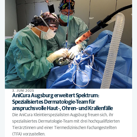
3. JUNI 2025
AniCura Augsburg erweitert Spektrum:
Spezialisiertes Dermatologie-Team für
anspruchsvolle Haut-, Ohren- und Krallenfälle
Die AniCura Kleintierspezialisten Augsburg freuen sich, ihr
spezialisiertes Dermatologie-Team mit drei hochqualifizierten
Tierärztinnen und einer Tiermedizinischen Fachangestellten
(TFA) vorzustellen.