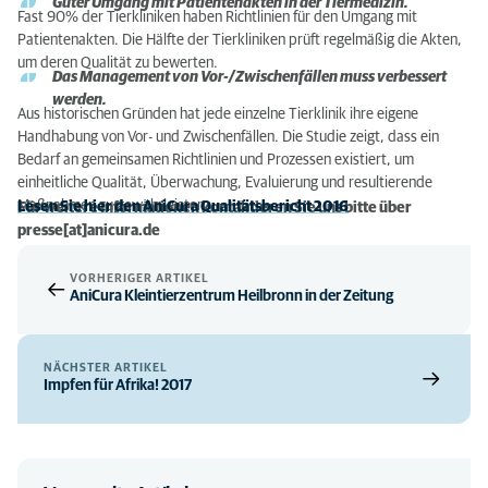
Guter Umgang mit Patientenakten in der Tiermedizin.
Fast 90% der Tierkliniken haben Richtlinien für den Umgang mit
Patientenakten. Die Hälfte der Tierkliniken prüft regelmäßig die Akten,
um deren Qualität zu bewerten.
Das Management von Vor-/Zwischenfällen muss verbessert
werden.
Aus historischen Gründen hat jede einzelne Tierklinik ihre eigene
Handhabung von Vor- und Zwischenfällen. Die Studie zeigt, dass ein
Bedarf an gemeinsamen Richtlinien und Prozessen existiert, um
einheitliche Qualität, Überwachung, Evaluierung und resultierende
Maßnahmen zu gewährleisten.
Lesen Sie hier den AniCura Qualitätsbericht 2016
Für weitere Informationen kontaktieren Sie uns bitte über
presse[at]anicura.de
VORHERIGER ARTIKEL
AniCura Kleintierzentrum Heilbronn in der Zeitung
NÄCHSTER ARTIKEL
Impfen für Afrika! 2017