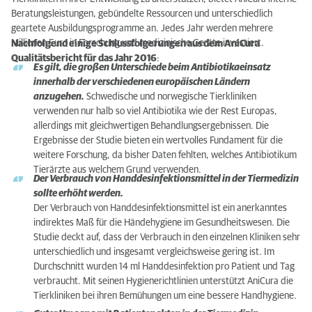
Beratungsleistungen, gebündelte Ressourcen und unterschiedlich
geartete Ausbildungsprogramme an. Jedes Jahr werden mehrere
Millionen Euro in Forschung und medizinische Geräte investiert.
Nachfolgend einige Schlussfolgerungen aus dem AniCura
Qualitätsbericht für das Jahr 2016
:
Es gilt, die großen Unterschiede beim Antibiotikaeinsatz
innerhalb der verschiedenen europäischen Ländern
anzugehen.
Schwedische und norwegische Tierkliniken
verwenden nur halb so viel Antibiotika wie der Rest Europas,
allerdings mit gleichwertigen Behandlungsergebnissen. Die
Ergebnisse der Studie bieten ein wertvolles Fundament für die
weitere Forschung, da bisher Daten fehlten, welches Antibiotikum
Tierärzte aus welchem Grund verwenden.
Der Verbrauch von Handdesinfektionsmittel in der Tiermedizin
sollte erhöht werden.
Der Verbrauch von Handdesinfektionsmittel ist ein anerkanntes
indirektes Maß für die Händehygiene im Gesundheitswesen. Die
Studie deckt auf, dass der Verbrauch in den einzelnen Kliniken sehr
unterschiedlich und insgesamt vergleichsweise gering ist. Im
Durchschnitt wurden 14 ml Handdesinfektion pro Patient und Tag
verbraucht. Mit seinen Hygienerichtlinien unterstützt AniCura die
Tierkliniken bei ihren Bemühungen um eine bessere Handhygiene.