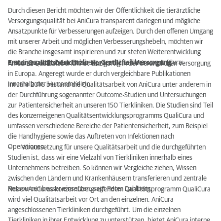
Durch diesen Bericht möchten wir der Öffentlichkeit die tierärztliche
Versorgungsqualität bei AniCura transparent darlegen und mögliche
Ansatzpunkte für Verbesserungen aufzeigen. Durch den offenen Umgang
mit unserer Arbeit und möglichen Verbesserungshebeln, möchten wir
die Branche insgesamt inspirieren und zur steten Weiterentwicklung
ermutigen, sagt Peter Dahlberg, Geschäftsführer von AniCura.
Erster Qualitätsbericht zur tierärztlichen Versorgung
AniCuras Qualitätsbericht ist einzigartig in der tierärztlichen Versorgung
in Europa. Angeregt wurde er durch vergleichbare Publikationen
innerhalb der Humanmedizin.
Im Jahr 2016 bestand die Qualitätsarbeit von AniCura unter anderem in
der Durchführung sogenannter Outcome-Studien und Untersuchungen
zur Patientensicherheit an unseren 150 Tierkliniken. Die Studien sind Teil
des konzerneigenen Qualitätsentwicklungsprogramms QualiCura und
umfassen verschiedene Bereiche der Patientensicherheit, zum Beispiel
die Handhygiene sowie das Auftreten von Infektionen nach
Operationen.
– Voraussetzung für unsere Qualitätsarbeit und die durchgeführten
Studien ist, dass wir eine Vielzahl von Tierkliniken innerhalb eines
Unternehmens betreiben. So können wir Vergleiche ziehen, Wissen
zwischen den Ländern und Krankenhäusern transferieren und zentrale
Ressourcen besser einsetzen, sagt Peter Dahlberg.
Neben AniCuras konzernübergreifendem Qualitätsprogramm QualiCura
wird viel Qualitätsarbeit vor Ort an den einzelnen, AniCura
angeschlossenen Tierkliniken durchgeführt. Um die einzelnen
Tierkliniken in ihrer Entwicklung zu unterstützen, bietet AniCura interne