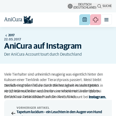
DEUTSCH
SUCHE
(DEUTSCHLAND)
2017
22.05.2017
AniCura auf Instagram
Der AniCura Account tourt durch Deutschland
Viele Tierhalter sind unheimlich neugierig was eigentlich hinter den
Kulissen einer Tierklinik oder Tierarztpraxis passiert. Meist bleibt
nämlich ein großer Teil der tierärztlichen Arbeit im Verborgenen.
Deshalb möchten AniCura durch den Instagram Account Einblick in
verschiedene Kliniken und Praxen, verschiedener Länder geben.
Ab 22. Mai macht der Account für eine Woche Halt in der Pfalz bei
der AniCura Tierärztliche Praxis Dr. Xaver Rösch.
Einfach mal vorbei schauen auf dem AniCura Account bei
Instagram.
VORHERIGER ARTIKEL
Tapetum lucidum – ein Leuchten in den Augen von Hund