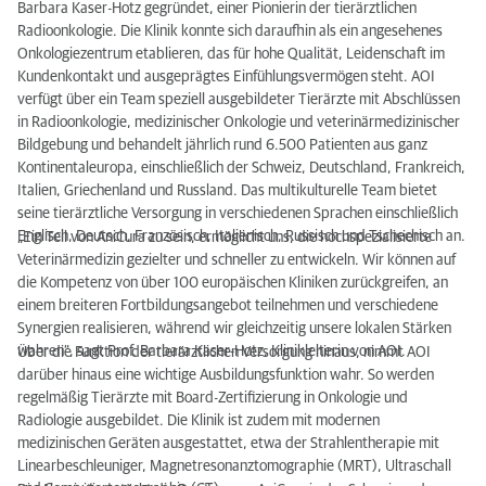
Barbara Kaser-Hotz gegründet, einer Pionierin der tierärztlichen
Radioonkologie. Die Klinik konnte sich daraufhin als ein angesehenes
Onkologiezentrum etablieren, das für hohe Qualität, Leidenschaft im
Kundenkontakt und ausgeprägtes Einfühlungsvermögen steht. AOI
verfügt über ein Team speziell ausgebildeter Tierärzte mit Abschlüssen
in Radioonkologie, medizinischer Onkologie und veterinärmedizinischer
Bildgebung und behandelt jährlich rund 6.500 Patienten aus ganz
Kontinentaleuropa, einschließlich der Schweiz, Deutschland, Frankreich,
Italien, Griechenland und Russland. Das multikulturelle Team bietet
seine tierärztliche Versorgung in verschiedenen Sprachen einschließlich
Englisch, Deutsch, Französisch, Italienisch, Russisch und Tschechisch an.
„Ein Teil von AniCura zu sein, ermöglicht uns, die hochspezialisierte
Veterinärmedizin gezielter und schneller zu entwickeln. Wir können auf
die Kompetenz von über 100 europäischen Kliniken zurückgreifen, an
einem breiteren Fortbildungsangebot teilnehmen und verschiedene
Synergien realisieren, während wir gleichzeitig unsere lokalen Stärken
wahren“, sagt Prof. Barbara Kaser-Hotz, Klinikleiterin von AOI.
Über die Funktion der tierärztlichen Versorgung hinaus, nimmt AOI
darüber hinaus eine wichtige Ausbildungsfunktion wahr. So werden
regelmäßig Tierärzte mit Board-Zertifizierung in Onkologie und
Radiologie ausgebildet. Die Klinik ist zudem mit modernen
medizinischen Geräten ausgestattet, etwa der Strahlentherapie mit
Linearbeschleuniger, Magnetresonanztomographie (MRT), Ultraschall