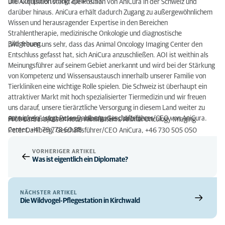
und Computertomographie (CT).
Die Akquisition stärkt die Position von AniCura in der Schweiz und
darüber hinaus. AniCura erhält dadurch Zugang zu außergewöhnlichem
Wissen und herausragender Expertise in den Bereichen
Strahlentherapie, medizinische Onkologie und diagnostische
Bildgebung.
„Wir freuen uns sehr, dass das Animal Oncology Imaging Center den
Entschluss gefasst hat, sich AniCura anzuschließen. AOI ist weithin als
Meinungsführer auf seinem Gebiet anerkannt und wird bei der Stärkung
von Kompetenz und Wissensaustausch innerhalb unserer Familie von
Tierkliniken eine wichtige Rolle spielen. Die Schweiz ist überhaupt ein
attraktiver Markt mit hoch spezialisierter Tiermedizin und wir freuen
uns darauf, unsere tierärztliche Versorgung in diesem Land weiter zu
entwickeln“, sagt Peter Dahlberg, Geschäftsführer/CEO von AniCura.
Für weitere Informationen wenden Sie sich bitte an:
Prof. Barbara Kaser-Hotz, Klinikleiterin, Animal Oncology Imaging
Center, +41 79 778 60 88
Peter Dahlberg, Geschäftsführer/CEO AniCura, +46 730 505 050
VORHERIGER ARTIKEL
Was ist eigentlich ein Diplomate?
NÄCHSTER ARTIKEL
Die Wildvogel-Pflegestation in Kirchwald