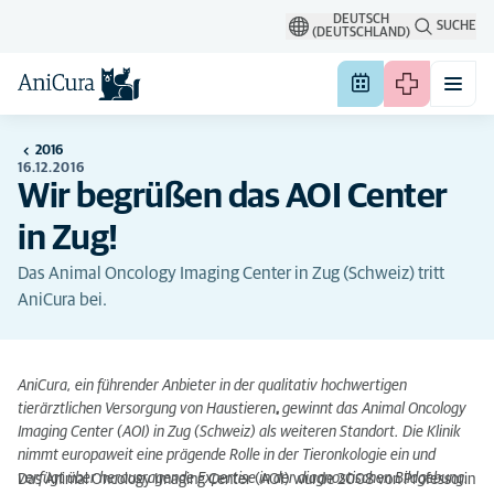
DEUTSCH
SUCHE
(DEUTSCHLAND)
2016
16.12.2016
Wir begrüßen das AOI Center
in Zug!
Das Animal Oncology Imaging Center in Zug (Schweiz) tritt
AniCura bei.
AniCura, ein führender Anbieter in der qualitativ hochwertigen
tierärztlichen Versorgung von Haustieren
,
gewinnt das Animal Oncology
Imaging Center (AOI) in Zug (Schweiz) als weiteren Standort. Die Klinik
nimmt europaweit eine prägende Rolle in der Tieronkologie ein und
verfügt über herausragende Expertise in der diagnostischen Bildgebung.
Das Animal Oncology Imaging Center (AOI) wurde 2008 von Professorin