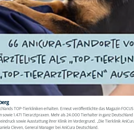
lberg
tschlands TOP-Tierkliniken erhalten. Erneut veröffentlichte das Magazin FOC
en sowie 1.471 Tierarztpraxen. Mehr als 24.000 Tierhalter in ganz Deutschland
indruck sowie Ausstattung ihrer Klinik im Vordergrund. „Die Tierklinik AniCu
 Daniela Cleven, General Manager bei AniCura Deutschland.