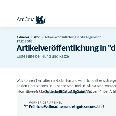
Aktuelles
2016
Artikelveröffentlichung in "die Allgäuerin"
27.12.2016
Artikelveröffentlichung in "d
Erste Hilfe bei Hund und Katze
Was können Tierhalter im Notfall tun und wann handelt es sich eigen
beiden Tierärztinnen Dr. Susanne Medl und Dr. Nikola Medl von de
informativer Artikel in der Landzeitschrift „die Allgäuerin“. Der Ar
Lesen Sie mehr zur
Zeitschrift "die Allgäuerin".
VORHERIGER ARTIKEL
Fröhliche Weihnachten und ein gutes neues Jahr!