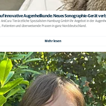
 auf innovative Augenheilkunde: Neues Sonographie-Gerät verb
 AniCura Tierärztliche Spezialisten Hamburg GmbH ihr Angebot in der Augenhei
er, Patienten und überweisende Praxen in ganz Norddeutschland.
Mehr lesen