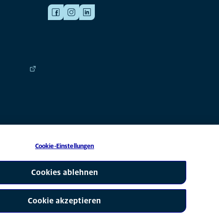
Cookie-Einstellungen
 eine Tochtergesellschaft von Mars, Inc © 2026
Cookies ablehnen
Cookie akzeptieren