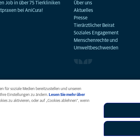
n Job in über 75 Tierkliniken
Über uns
ztpraxen bei AniCura!
Aktuelles
Presse
Tierärztlicher Beirat
Soziales Engagement
Menschenrechte und
Umweltbeschwerden
n für soziale Medien bereitzustellen und unseren
Ihre Einstellungen zu ändern.
Lesen Sie mehr über
ookies zu aktivieren, oder auf „Cookies ablehnen“, wenn
arrierefreiheit
Menschenrechte
Global Human Rights
AniCura ist