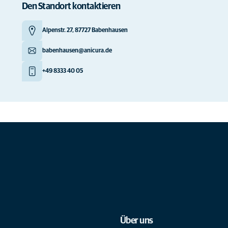
Den Standort kontaktieren
Alpenstr. 27, 87727 Babenhausen
babenhausen@anicura.de
+49 8333 40 05
Über uns