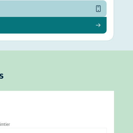
s
imtier