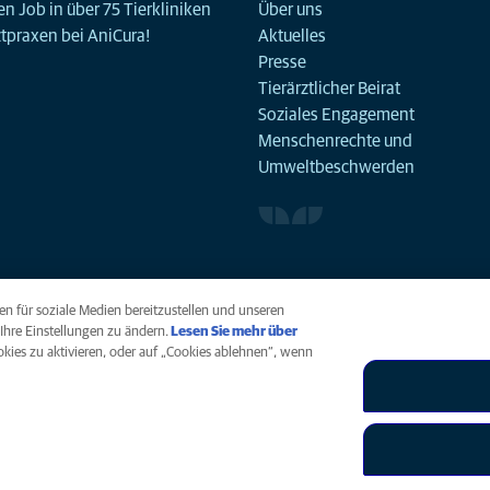
n Job in über 75 Tierkliniken
Über uns
ztpraxen bei AniCura!
Aktuelles
Presse
Tierärztlicher Beirat
Soziales Engagement
Menschenrechte und
Umweltbeschwerden
n für soziale Medien bereitzustellen und unseren
Ihre Einstellungen zu ändern.
Lesen Sie mehr über
ookies zu aktivieren, oder auf „Cookies ablehnen“, wenn
arrierefreiheit
Menschenrechte
Global Human Rights
AniCura ist