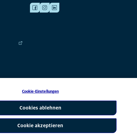
Cookie-Einstellungen
 eine Tochtergesellschaft von Mars, Inc © 2026
Cookies ablehnen
Cookie akzeptieren