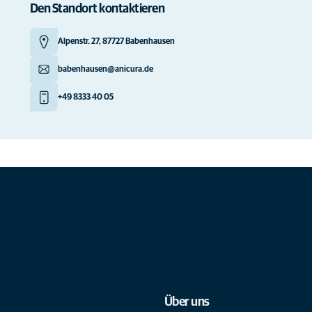
Den Standort kontaktieren
Alpenstr. 27, 87727 Babenhausen
babenhausen@anicura.de
+49 8333 40 05
Über uns