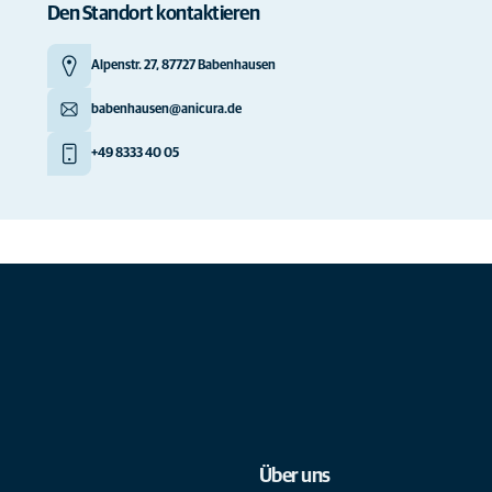
Den Standort kontaktieren
Alpenstr. 27, 87727 Babenhausen
babenhausen@anicura.de
+49 8333 40 05
Über uns