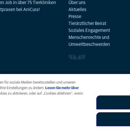
n Job in über 75 Tierkliniken
Über uns
ztpraxen bei AniCura!
Aktuelles
Presse
Tierärztlicher Beirat
Soziales Engagement
Menschenrechte und
Umweltbeschwerden
n für soziale Medien bereitzustellen und unseren
Ihre Einstellungen zu ändern.
Lesen Sie mehr über
ookies zu aktivieren, oder auf „Cookies ablehnen“, wenn
arrierefreiheit
Menschenrechte
Global Human Rights
AniCura ist