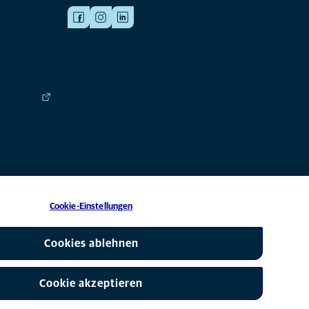
Cookie-Einstellungen
 eine Tochtergesellschaft von Mars, Inc © 2026
Cookies ablehnen
Cookie akzeptieren