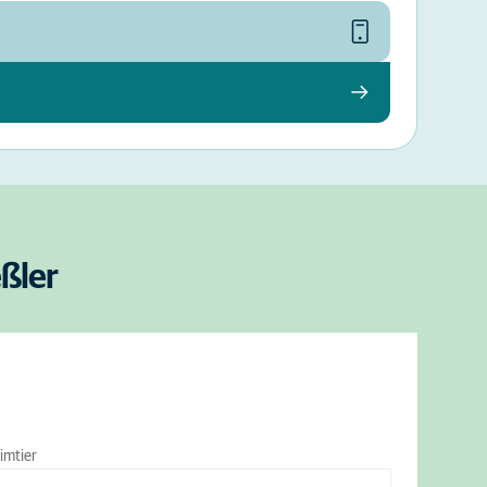
eßler
imtier