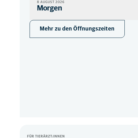
8 AUGUST 2026
Morgen
STANDORT
Mehr zu den Öffnungszeiten
09:00
-
12:00
Terminabsprache erbeten
NOTFALL
09:00
-
12:00
Während unserer regulären Öffnungszeiten versorgen wir auch Notfä
FÜR TIERÄRZT:INNEN