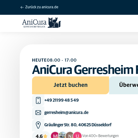
Zurück zu anicura.de
HEUTE
08:00
-
17:00
AniCura Gerresheim F
Jetzt buchen
Überwe
+49 211 99 48 5 49
gerresheim@anicura.de
Gräulinger Str. 80, 40625 Düsseldorf
4,6
Von 400+ Bewertungen