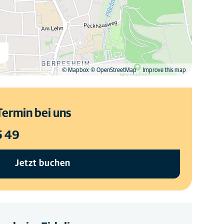
n
© Mapbox
© OpenStreetMap
Improve this map
Termin bei uns
5 49
Jetzt buchen