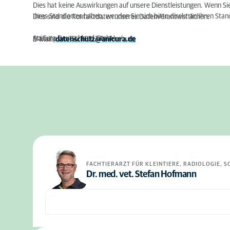
Dies hat keine Auswirkungen auf unsere Dienstleistungen. Wenn Si
Ihres Standortes haben, wenden Sie sich bitte direkt an Ihren Stan
Dies sind die Kontaktdaten unseres Datenverantwortlichen:
AniCura Deutschland GmbH
Marienplatz 61, 88212 Ravensburg
E-Mail:
datenschutz@anicura.de
FACHTIERARZT FÜR KLEINTIERE, RADIOLOGIE, 
Dr. med. vet. Stefan Hofmann