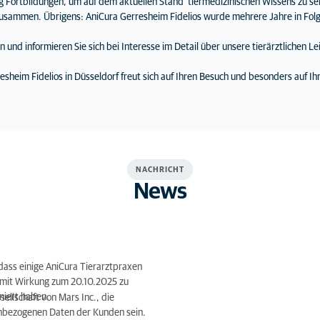
Fortbildungen, um auf dem aktuellen Stand tiermedizinischen Wissens zu sei
zusammen. Übrigens: AniCura Gerresheim Fidelios wurde mehrere Jahre in Folg
 und informieren Sie sich bei Interesse im Detail über unsere tierärztlichen Le
sheim Fidelios in Düsseldorf freut sich auf Ihren Besuch und besonders auf Ihr
NACHRICHT
News
dass einige AniCura Tierarztpraxen
, mit Wirkung zum 20.10.2025 zu
niert haben.
ellschaft von Mars Inc., die
enbezogenen Daten der Kunden sein.