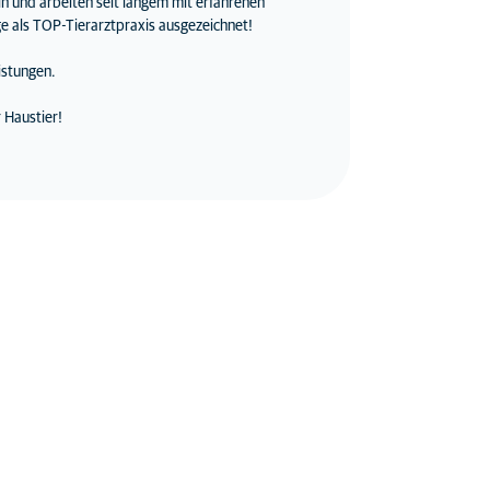
n und arbeiten seit langem mit erfahrenen
e als TOP-Tierarztpraxis ausgezeichnet!
istungen.
 Haustier!