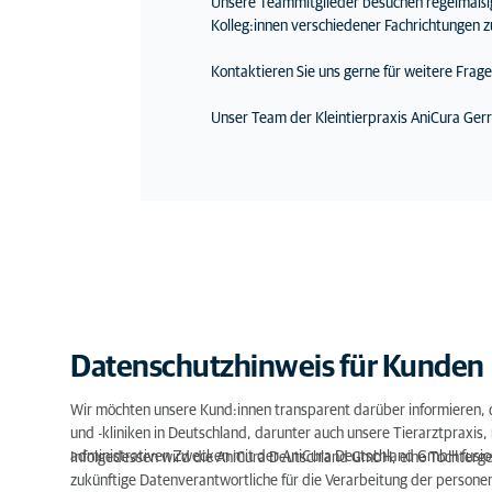
Unsere Teammitglieder besuchen regelmäßig 
Kolleg:innen verschiedener Fachrichtungen 
Kontaktieren Sie uns gerne für weitere Fragen
Unser Team der Kleintierpraxis AniCura Gerre
Datenschutzhinweis für Kunden
Wir möchten unsere Kund:innen transparent darüber informieren, 
und -kliniken in Deutschland, darunter auch unsere Tierarztpraxis
administrativen Zwecken mit der AniCura Deutschland GmbH fusio
Infolgedessen wird die AniCura Deutschland GmbH, eine Tochterges
zukünftige Datenverantwortliche für die Verarbeitung der person