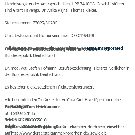
Handelsregister des Amtsgericht Ulm, HRB 74 1806. Geschäftsführer
sind Grant Havenga, Dr. Anika Rajnai, Thomas Rieker.
Steuernummer: 77025/30286
Umsatzsteueridentifikationsnummer: DE301164391
Teil der AniCura-Gruppe, ein Unternehmen von
Mars, Incorporated
Gesetzliche Berufsbezeichnung und Approbation
Thomas Rieker, Berufsbezeichnung: Tierarzt, verliehen in der
Bundesrepublik Deutschland
Dr. med. vet. Stefan Hofmann, Berufsbezeichnung: Tierarzt, verliehen in
der Bundesrepublik Deutschland.
Es bestehen die gesetzlichen Pflichtversicherungen.
Alle behandelnden Tierärzte der AniCura GmbH verfügen über eine
Approbation.
Zuständige Tierärztekammer
Tierärztekammer Nordrhein
St.-Töniser-Str. 15
47906 Kempen
Telefon: 02152 20558-0
Telefax: 02152 20558-50
Berufsrechtliche Regelungen
Es gilt die Berufsordnung der Tierärztekammer Nordrhein, einsehbar
auf http://www.tieraerztekammer-nordrhein.de/ sowie die