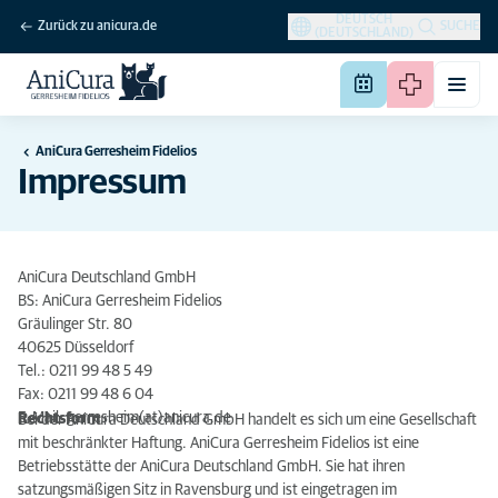
DEUTSCH
Zurück zu anicura.de
SUCHE
(DEUTSCHLAND)
AniCura Gerresheim Fidelios
Impressum
AniCura Deutschland GmbH
BS: AniCura Gerresheim Fidelios
Gräulinger Str. 80
40625 Düsseldorf
Tel.: 0211 99 48 5 49
Fax: 0211 99 48 6 04
E-Mail: gerresheim(at)anicura.de
Rechtsform
Bei der AniCura Deutschland GmbH handelt es sich um eine Gesellschaft
mit beschränkter Haftung. AniCura Gerresheim Fidelios ist eine
Betriebsstätte der AniCura Deutschland GmbH. Sie hat ihren
satzungsmäßigen Sitz in Ravensburg und ist eingetragen im