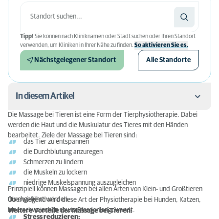
Tipp!
Sie können nach Kliniknamen oder Stadt suchen oder Ihren Standort
verwenden, um Kliniken in Ihrer Nähe zu finden.
So aktivieren Sie es.
Nächstgelegener Standort
Alle Standorte
In diesem Artikel
Die Massage bei Tieren ist eine Form der Tierphysiotherapie. Dabei
Die therapeutische Massage
werden die Haut und die Muskulatur des Tieres mit den Händen
bearbeitet. Ziele der Massage bei Tieren sind:
das Tier zu entspannen
Wie lange dauern Massagen beim Tier?
die Durchblutung anzuregen
Schmerzen zu lindern
Wie viel kostet eine Massage bei Tieren?
die Muskeln zu lockern
Ist bei orthopädischen Problemen eine
niedrige Muskelspannung auszugleichen
Prinzipiell können Massagen bei allen Arten von Klein- und Großtieren
Massagetherapie ausreichend?
durchgeführt werden.
Überwiegend wird diese Art der Physiotherapie bei Hunden, Katzen,
Meerschweinchen sowie Pferden angewandt.
Weitere Vorteile der Massage bei Tieren:
Stress reduzieren: