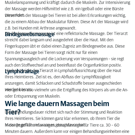
Muskelanspannung und kräftigt dadurch die Muskeln. Zur Intensivierung
der Massage werden Hilfsmittel wie z.B. ein Igelball oder eine Bürste
verwendet.
Diese Form der Massage bei Tieren ist bei allen Erkrankungen wichtig,
die zu einem Abbau der Muskulatur führen. Diese Art der Massage wird
z.B. bei Hunden mit Arthrose angewandt.
Die Bindegewebsmassage ist eine reflektorische Massage. Der Tierarzt
Bindegewebsmassage
streicht dabei langsam und ausgedehnt über die Haut. Mit den
Fingerkuppen übt er dabei einen Zugreiz am Bindegewebe aus. Diese
Form der Massage bei Tieren sorgt nicht nur für einen
Spannungsausgleich und die Lockerung von Verspannungen – sie regt
auch den Stoffwechsel an und beeinflusst die Organfunktion positiv.
Hierbei streicht der Tierarzt in Lymphabflussrichtung über die Haut
Lymphdrainage
Ihres Heimtieres. Ziel ist es, den Abfluss der Lymphflüssigkeit
anzuregen, damit Schlacken und Schadstoffe besser ausgeschieden
werden können.
Hier geht es also vielmehr um die Entgiftung des Körpers als um die An-
oder Entspannung von Muskeln.
Wie lange dauern Massagen beim
Tier?
Die Behandlungsdauer richtet sich nach der Stimmung und Reaktion
Ihres Heimtieres. Sie können ganz klar erkennen, ob Ihrem Tier die
Massage gefällt und wann es genug davon hat.
In der Regel kann man sagen, dass Massagen für Tiere ca. 30 – 60
Minuten dauern. Außerdem kann vor einigen Behandlungseinheiten eine