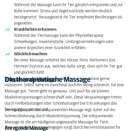
Während der Massage kann Ihr Tier gänzlich entspannen und zur
Ruhe kommen. Stress und Angstzustände werden deutlich
herabgesetzt. Vorausgesetzt Ihr Tier empfindet Berührungen als
angenehm.
Krankheiten erkennen:
Während der Tiermassage kann der Physiotherapeut
Schwellungen, Insektenstiche, Umfangsvermehrungen oder
andere Anzeichen einer Krankheit erfühlen.
Glücklich machen:
Bei einer Massage schüttet der Körper Ihres Vierbeiners das
Hormon Oxytocin aus, welches dafür sorgt, dass sich Ihr Tier gut
und glücklich fühlt.
Die therapeutische Massage
Jeder, der eine gute Massage kennt, lässt sich bestimmt gerne
Entspannende Massage
massieren. Selbst wenn es manchmal auch ein wenig schmerzt, tut eine
Massage gut. Tieren geht es genauso. Und auch für sie können
Muskelverspannungen schmerzhaft sein. Diese Verspannungen treten
durch Fehlbelastungen oder Schonhaltungen bei Erkrankungen des
Bewegungsapparates auf.
Der Hauptaspekt der entspannenden Massage liegt daher auf der
Schmerzlinderung durch Muskelentspannung. Die entspannende
Massage ist die am häufigsten angewandte Massage für Tiere.
Eine anregende Massage hingegen sorgt durch Nervenstimulation für
Anregende Massage