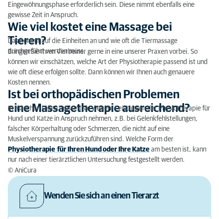
Eingewöhnungsphase erforderlich sein. Diese nimmt ebenfalls eine
gewisse Zeit in Anspruch.
Wie viel kostet eine Massage bei
Tieren?
Das kommt auf die Einheiten an und wie oft die Tiermassage
durchgeführt werden muss.
Bringen Sie Ihren Vierbeiner gerne in eine unserer Praxen vorbei. So
können wir einschätzen, welche Art der Physiotherapie passend ist und
wie oft diese erfolgen sollte. Dann können wir Ihnen auch genauere
Kosten nennen.
Ist bei orthopädischen Problemen
eine Massagetherapie ausreichend?
In manchen Fällen müssen Sie weitere Leistungen der Physiotherapie für
Hund und Katze in Anspruch nehmen, z.B. bei Gelenkfehlstellungen,
falscher Körperhaltung oder Schmerzen, die nicht auf eine
Muskelverspannung zurückzuführen sind. Welche Form der
Physiotherapie für Ihren Hund oder Ihre Katze
am besten ist, kann
nur nach einer tierärztlichen Untersuchung festgestellt werden.
© AniCura
Wenden Sie sich an einen Tierarzt