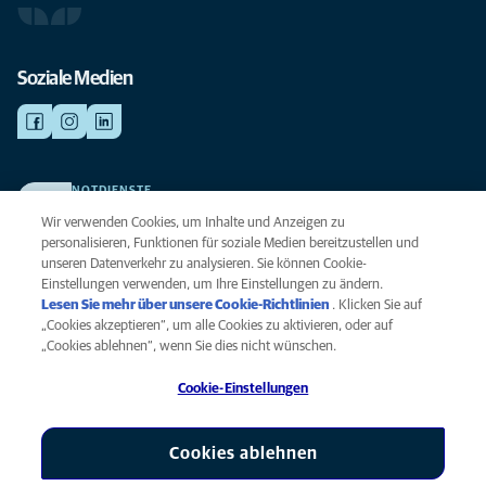
Soziale Medien
NOTDIENSTE
Finden Sie hier Ihre Kliniken und Praxen für den Notfall. Weil Ihr Tier die
Wir verwenden Cookies, um Inhalte und Anzeigen zu
beste Versorgung verdient.
personalisieren, Funktionen für soziale Medien bereitzustellen und
unseren Datenverkehr zu analysieren. Sie können Cookie-
Einstellungen verwenden, um Ihre Einstellungen zu ändern.
Datenschutz
Lesen Sie mehr über unsere Cookie-Richtlinien
(opens in a new
. Klicken Sie auf
Legal
„Cookies akzeptieren“, um alle Cookies zu aktivieren, oder auf
tab)
Hinweis zu Cookies
„Cookies ablehnen“, wenn Sie dies nicht wünschen.
Barrierefreiheit
Cookie-Einstellungen
Menschenrechte
Global Human Rights
AniCura ist eine Tochtergesellschaft von Mars, Inc © 2026
Cookies ablehnen