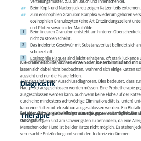
Verteilungsmuster, z.B. an Bauch und Innenschenkel.
Beim Kopf- und Nackenjuckreiz zeigen Katzen teils extremen 
Zum eosinophilen Granulom Komplex wiederum gehören versc
eosinophilen Granulozyten (eine Art Entzündungszellen) unt
und Pfoten sowie in der Maulhöhle.
Beim
linearen Granulom
entsteht am hinteren Oberschenkel ei
nicht zu stören scheint.
Das
indolente Geschwür
mit Substanzverlust befindet sich an d
schmerzhaft.
Eosinophile Plaques
sind leicht erhabene, oft stark juckende
Alle Krankheitsbilder können einzeln oder in Kombination und mit o
Katzen mit Juckreiz putzen sich vermehrt, sie lecken, knabbern un
lassen sich dabei nicht beobachten. Während sich einige Katzen s
aussieht und nur die Haare fehlen.
Allergien sind immer Ausschlussdiagnosen. Dies bedeutet, dass zu
Diagnostik
Hautpilze) ausgeschlossen werden müssen. Eine Probetherapie gegen
ausgeschlossen werden kann, auch wenn keine Flöhe auf der Katze
durch eine mindestens achtwöchige Eliminationsdiät (s. unten) unt
kann eine Futtermittelreaktion ausgeschlossen werden. Ein Blutall
Bei jeder Allergie ist die Allergenvermeidung, soweit möglich, der e
Bei einer Flohallergie beinhaltet dies eine gute Flohkontrolle aller
Bei Verdacht auf eine Futtermittelallergie wird mindestens 8 Woch
Therapie
durchgeführt.
Umweltallergien sind am schwierigsten zu behandeln, da eine Aller
Menschen oder Hund ist bei der Katze nicht möglich. Es stehen jed
verursachte Entzündung und somit den Juckreiz eindämmen.