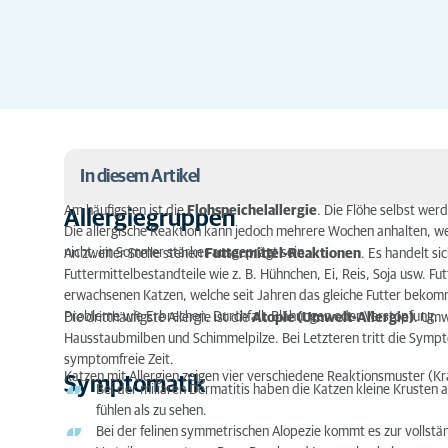
In diesem Artikel
Am häufigsten ist die
Flohspeichelallergie
. Die Flöhe selbst werd
Allergiegruppen
Die allergische Reaktion kann jedoch mehrere Wochen anhalten, wenn
Allergiegruppen
nicht, im Sommer stärker ausgeprägt sein.
An zweiter Stelle stehen
Futtermittel-Reaktionen
. Es handelt si
Symptomatik
Futtermittelbestandteile wie z. B. Hühnchen, Ei, Reis, Soja usw. F
erwachsenen Katzen, welche seit Jahren das gleiche Futter bek
Diagnostik
Probleme wie Erbrechen, Durchfall, Blähungen oder Verstopfung.
Die dritthäufigste Allergie ist die
Atopie (Umwelt-Allergie)
. Umw
Hausstaubmilben und Schimmelpilze. Bei Letzteren tritt die Symptoma
Therapie
symptomfreie Zeit.
Katzen mit Allergien zeigen vier verschiedene Reaktionsmuster (Kr
Symptomatik
Bei der miliaren Dermatitis haben die Katzen kleine Krusten a
fühlen als zu sehen.
Bei der felinen symmetrischen Alopezie kommt es zur vollstä