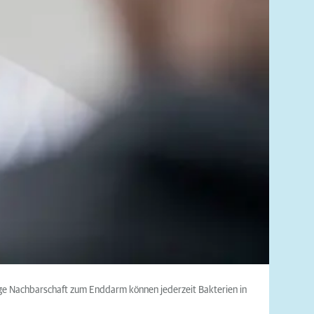
ge Nachbarschaft zum Enddarm können jederzeit Bakterien in