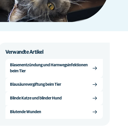
Verwandte Artikel
Blasenentzündung und Harnwegsinfektionen
beim Tier
Blausäurevergiftung beim Tier
Blinde Katze und blinder Hund
Blutende Wunden