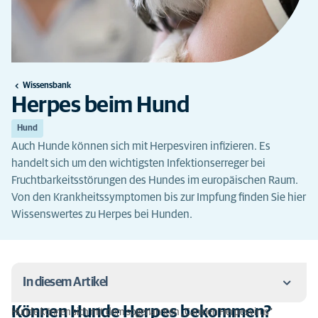
Wissensbank
Herpes beim Hund
Hund
Auch Hunde können sich mit Herpesviren infizieren. Es
handelt sich um den wichtigsten Infektionserreger bei
Fruchtbarkeitsstörungen des Hundes im europäischen Raum.
Von den Krankheitssymptomen bis zur Impfung finden Sie hier
Wissenswertes zu Herpes bei Hunden.
In diesem Artikel
Können Hunde Herpes bekommen?
Hunde können sich mit dem sogenannten „Caninen Herpesvirus“