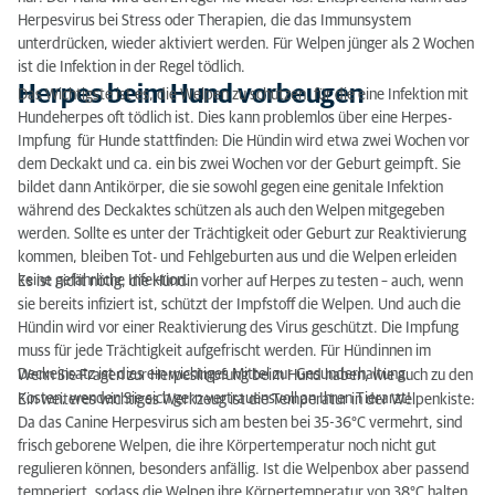
Herpesvirus bei Stress oder Therapien, die das Immunsystem
unterdrücken, wieder aktiviert werden. Für Welpen jünger als 2 Wochen
ist die Infektion in der Regel tödlich.
Herpes beim Hund vorbeugen
Das Wichtigste ist es, die Welpen zu schützen, für die eine Infektion mit
Hundeherpes oft tödlich ist. Dies kann problemlos über eine Herpes-
Impfung für Hunde stattfinden: Die Hündin wird etwa zwei Wochen vor
dem Deckakt und ca. ein bis zwei Wochen vor der Geburt geimpft. Sie
bildet dann Antikörper, die sie sowohl gegen eine genitale Infektion
während des Deckaktes schützen als auch den Welpen mitgegeben
werden. Sollte es unter der Trächtigkeit oder Geburt zur Reaktivierung
kommen, bleiben Tot- und Fehlgeburten aus und die Welpen erleiden
keine gefährliche Infektion.
Es ist nicht nötig, die Hündin vorher auf Herpes zu testen – auch, wenn
sie bereits infiziert ist, schützt der Impfstoff die Welpen. Und auch die
Hündin wird vor einer Reaktivierung des Virus geschützt. Die Impfung
muss für jede Trächtigkeit aufgefrischt werden. Für Hündinnen im
Deckeinsatz ist dies ein wichtiges Mittel zur Gesunderhaltung.
Wenn Sie Fragen zur Herpesimpfung beim Hund haben, wie auch zu den
Kosten, wenden Sie sich gern vertrauensvoll an Ihren Tierarzt!
Ein weiteres wichtiges Werkzeug ist die Temperatur in der Welpenkiste:
Da das Canine Herpesvirus sich am besten bei 35-36°C vermehrt, sind
frisch geborene Welpen, die ihre Körpertemperatur noch nicht gut
regulieren können, besonders anfällig. Ist die Welpenbox aber passend
temperiert, sodass die Welpen ihre Körpertemperatur von 38°C halten