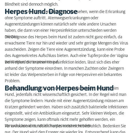
Blindheit sind dennoch möglich.
Herpes Hund: Diagnose
Herpes beim Hund wird in aller Regel übersehen, wenn die Erkrankung
ohne Symptome auftritt. Atemwegserkrankungen oder
Augenentzündungen können natürlich sehr viele andere Ursachen
haben, die dann von einer Herpesinfektion unterschieden werden
müssen.
Die Diagnose des Herpes beim Hund ist zudem nicht ganz einfach, da
erwachsene Tiere nur hin und wieder und sehr geringe Mengen des Virus
ausscheiden. Zeigen die Tiere eine Augenentzündung, kann eine Probe
des Augensekretes Aufschluss bieten. Auch eine Tupferprobe der Vagina
weist mitunter Herpesviren auf.
Bei Welpen, die an einer Herpesinfektion leiden, lässt sich dies eher
anhand der Symptome einordnen. In manchen Zuchten oder Zwingern
ist leider das Welpensterben in Folge von Herpesviren ein bekanntes
Problem.
Behandlung von Herpes beim Hund
Es gibt keine ursächliche und direkte Behandlung des Herpes beim
Hund, jedenfalls nicht wissenschaftlich gesichert. In der Regel wird man
die Symptome lindern: Hunde mit einer Augenentzündung müssen am
Kratzen gehindert werden. Haben sich zusätzlich bakterielle Infektionen
eingestellt, wird ein Antibiotikum eingesetzt. Sehr kleinen Welpen, die
Symptome zeigen, kann oftmals nicht mehr geholfen werden, ein
Versuch kann aber natürlich unternommen werden.
Für erwachsene Hunde ist Herpes meist nicht bedrohlich. Bedenken Sie
nur: Der Hund wird den Erreger nie wieder los. Entsprechend kann das