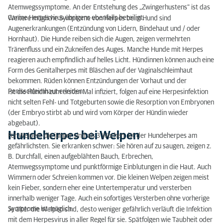
Atemwegssymptome. An der Entstehung des „Zwingerhustens“ ist das
Canine Herpesvirus übrigens ebenfalls beteiligt.
Weitere mögliche Symptome von Herpes beim Hund sind
Augenerkrankungen (Entzündung von Lidern, Bindehaut und / oder
Hornhaut). Die Hunde reiben sich die Augen, zeigen vermehrten
Tränenfluss und ein Zukneifen des Auges. Manche Hunde mit Herpes
reagieren auch empfindlich auf helles Licht. Hündinnen können auch eine
Form des Genitalherpes mit Bläschen auf der Vaginalschleimhaut
bekommen. Rüden können Entzündungen der Vorhaut und der
Penisschleimhaut erleiden.
Ist die Hündin zum ersten Mal infiziert, folgen auf eine Herpesinfektion
nicht selten Fehl- und Totgeburten sowie die Resorption von Embryonen
(der Embryo stirbt ab und wird vom Körper der Hündin wieder
abgebaut).
Hundeherpes bei Welpen
Für Welpen, die jünger sind als 3 Wochen, ist der Hundeherpes am
gefährlichsten. Sie erkranken schwer: Sie hören auf zu saugen, zeigen z.
B. Durchfall, einen aufgeblähten Bauch, Erbrechen,
Atemwegssymptome und punktförmige Einblutungen in die Haut. Auch
Wimmern oder Schreien kommen vor. Die kleinen Welpen zeigen meist
kein Fieber, sondern eher eine Untertemperatur und versterben
innerhalb weniger Tage. Auch ein sofortiges Versterben ohne vorherige
Symptome ist möglich.
Je älter die Welpen sind, desto weniger gefährlich verläuft die Infektion
mit dem Herpesvirus in aller Regel für sie. Spätfolgen wie Taubheit oder