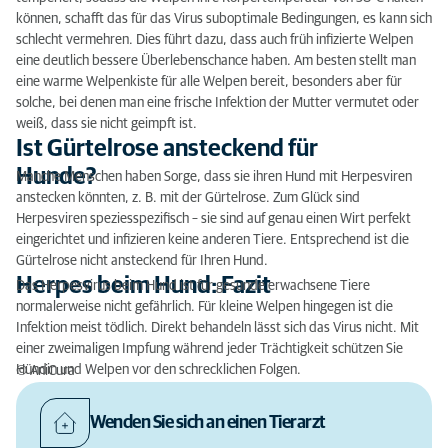
können, schafft das für das Virus suboptimale Bedingungen, es kann sich
schlecht vermehren. Dies führt dazu, dass auch früh infizierte Welpen
eine deutlich bessere Überlebenschance haben. Am besten stellt man
eine warme Welpenkiste für alle Welpen bereit, besonders aber für
solche, bei denen man eine frische Infektion der Mutter vermutet oder
weiß, dass sie nicht geimpft ist.
Ist Gürtelrose ansteckend für
Hunde?
Manche Menschen haben Sorge, dass sie ihren Hund mit Herpesviren
anstecken könnten, z. B. mit der Gürtelrose. Zum Glück sind
Herpesviren speziesspezifisch – sie sind auf genau einen Wirt perfekt
eingerichtet und infizieren keine anderen Tiere. Entsprechend ist die
Gürtelrose nicht ansteckend für Ihren Hund.
Herpes beim Hund: Fazit
Das Herpesvirus beim Hund ist für gesunde erwachsene Tiere
normalerweise nicht gefährlich. Für kleine Welpen hingegen ist die
Infektion meist tödlich. Direkt behandeln lässt sich das Virus nicht. Mit
einer zweimaligen Impfung während jeder Trächtigkeit schützen Sie
Hündin und Welpen vor den schrecklichen Folgen.
©
AniCura
Wenden Sie sich an einen Tierarzt