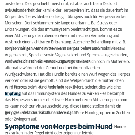
Können Hunde Herpes bekommen?
anstecken. Dies geschieht meist oral, ist aber auch beim Deckakt
möglich.
Die Besonderheit der Familie der Herpesviren ist, dass sie dauerhaft im
Symptome von Herpes beim Hund
Körper des Tieres bleiben – dies gilt übrigens auch für Herpesviren bei
Menschen. Dort schlummern sie lange unerkannt. Bei Stress oder
Hundeherpes bei Welpen
Erkrankungen, die das Immunsystem beeinträchtigen, kommt es zu
einer Aktivierung der ruhenden Viren mit raschen Vermehrung und
Herpes Hund: Diagnose
Ausbruch einer sichtbaren Erkrankung. Auch eine Behandlung mit z. B.
cortisonhaltigen Arzneimitteln kann Herpes beim Hund reaktivieren.
Herpesviren von Hunden werden in der aktiven Phase mit Nasen- und
Behandlung von Herpes beim Hund
Augensekret, Speichel sowie Vaginalsekret und Sperma ausgeschieden,
wodurch sich auch die Ansteckungswege erklären.
Welpen von nicht-immunen Hündinnen infizieren sich noch im Mutterleib,
Herpes beim Hund vorbeugen
alternativ während der Geburt und bei ihren infizierten
Ist Gürtelrose ansteckend für Hunde?
Wurfgeschwistern. Hat die Hündin bereits einen Wurf wegen des Herpes
verloren oder ist sie geimpft, sind die Welpen durch die mütterlichen
Herpes beim Hund: Fazit
Antikörper geschützt und erkranken nicht.
Wird Herpes beim Hund mehrfach reaktiviert, scheint dies wie eine
Impfung
auf das Immunsystem des Hundes zu wirken – es bekämpft
das Herpesvirus immer effektiver: Nach mehreren Aktivierungen kommt
es kaum noch zur Virusausscheidung, diese Hunde stellen damit ein
geringes Infektionsrisiko für andere dar.
Herpes bei Hunden tritt besonders in größere Hundegruppen in Zuchten
oder Zwingern auf.
Symptome von Herpes beim Hund
Sie fragen sich, ob Ihr Hund Herpes hat? Gesunde, erwachsene Hunde
erkranken in der Regel nicht oder zeigen nur leichte