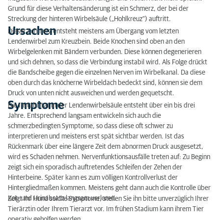
Grund für diese Verhaltensänderung ist ein Schmerz, der bei der
Symptome
Streckung der hinteren Wirbelsäule („Hohlkreuz“) auftritt.
Ursachen
Dieser Schmerz entsteht meistens am Übergang vom letzten
Therapie bei Cauda-Equina
Lendenwirbel zum Kreuzbein. Beide Knochen sind oben an den
Wirbelgelenken mit Bändern verbunden. Diese können degenerieren
und sich dehnen, so dass die Verbindung instabil wird. Als Folge drückt
die Bandscheibe gegen die einzelnen Nerven im Wirbelkanal. Da diese
oben durch das knöcherne Wirbeldach bedeckt sind, können sie dem
Druck von unten nicht ausweichen und werden gequetscht.
Symptome
Die Instabilität in der Lendenwirbelsäule entsteht über ein bis drei
Jahre. Entsprechend langsam entwickeln sich auch die
schmerzbedingten Symptome, so dass diese oft schwer zu
interpretieren und meistens erst spät sichtbar werden. Ist das
Rückenmark über eine längere Zeit dem abnormen Druck ausgesetzt,
wird es Schaden nehmen. Nervenfunktionsausfälle treten auf: Zu Beginn
zeigt sich ein sporadisch auftretendes Schleifen der Zehen der
Hinterbeine. Später kann es zum völligen Kontrollverlust der
Hintergliedmaßen kommen. Meistens geht dann auch die Kontrolle über
Kot- und Urinabsatz langsam verloren.
Zeigt Ihr Hund solche Symptome, stellen Sie ihn bitte unverzüglich Ihrer
Tierärztin oder Ihrem Tierarzt vor. Im frühen Stadium kann ihrem Tier
operativ geholfen werden.