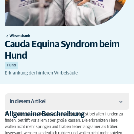
Wissensbank
Cauda Equina Syndrom beim
Hund
Hund
Erkrankung der hinteren Wirbelsäule
In diesem Artikel
Allgemeine Beschreibung
Das Cauda-Equina- (Kompressions-) Syndrom ist bei allen Hunden zu
Allgemeine Beschreibung
finden, betrifft vor allem aber große Rassen. Die erkrankten Tiere
wollen nicht mehr springen und traben lieber langsamer als früher.
Ursachen
Insgesamt werden sie deutlich ruhiger und wollen nicht mehr spielen.