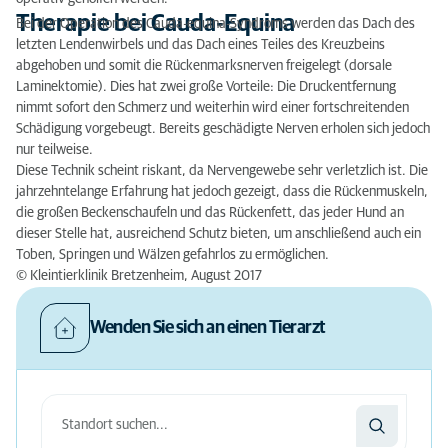
Therapie bei Cauda-Equina
Bei der Operation des Cauda-equina-Syndroms werden das Dach des
letzten Lendenwirbels und das Dach eines Teiles des Kreuzbeins
abgehoben und somit die Rückenmarksnerven freigelegt (dorsale
Laminektomie). Dies hat zwei große Vorteile: Die Druckentfernung
nimmt sofort den Schmerz und weiterhin wird einer fortschreitenden
Schädigung vorgebeugt. Bereits geschädigte Nerven erholen sich jedoch
nur teilweise.
Diese Technik scheint riskant, da Nervengewebe sehr verletzlich ist. Die
jahrzehntelange Erfahrung hat jedoch gezeigt, dass die Rückenmuskeln,
die großen Beckenschaufeln und das Rückenfett, das jeder Hund an
dieser Stelle hat, ausreichend Schutz bieten, um anschließend auch ein
Toben, Springen und Wälzen gefahrlos zu ermöglichen.
©
Kleintierklinik Bretzenheim
, August 2017
Wenden Sie sich an einen Tierarzt